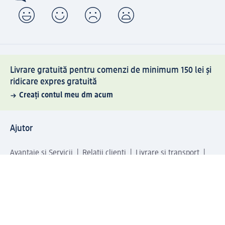
Livrare gratuită pentru comenzi de minimum 150 lei și
ridicare expres gratuită
Creați contul meu dm acum
Ajutor
Avantaje și Servicii
Relații clienți
Livrare și transport
Returnare și schimb
Compania dm
Compania
Responsabilitate
Carieră
Presă