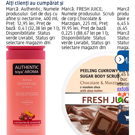
Alți clienți au cumpărat și
Marcă: Authentic; Numele
Marcă: FRESH JUICE;
Marcă: e
produsului: Gel de duș cu
Numele produsului: Scrub
produsul
afine și nectarine, 400 ml;
de corp Chocolate &
baie exfo
Preț: 12,95 lei; Preț de
Marzipan, 225 ml; Preț:
6,45 lei;
bază: 0,4 l (32,38 lei pe 1 l);
19,95 lei; Preț de bază:
(6,45 lei
Disponibilitate: Status
0,225 l (88,67 lei pe 1 l);
Marcă dm
verde Livrabil, Status gri
Disponibilitate: Status
Status ve
selectare magazin dm
verde Livrabil, Status gri
Status gr
selectare magazin dm
magazin
6,45 lei
1 buc (6,
ebelin
Mă
exfoliant
Livrab
selec