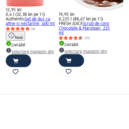
12,95 lei
0,4 l (32,38 lei pe 1 l)
19,95 lei
Authentic
Gel de duș cu
0,225 l (88,67 lei pe 1 l)
afine și nectarine, 400 ml
FRESH JUICE
Scrub de corp
Chocolate & Marzipan, 225
(4)
ml
Notă
(17)
Livrabil
Livrabil
selectare magazin dm
selectare magazin dm