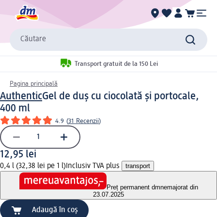
Căutare
Transport gratuit de la 150 Lei
Pagina principală
Authentic
Gel de duș cu ciocolată și portocale,
400 ml
4.9
(
31 Recenzii
)
12,95 lei
0,4 l (32,38 lei pe 1 l)
Inclusiv TVA plus
transport
Preț permanent dm
nemajorat din
23.07.2025
Adaugă în coș