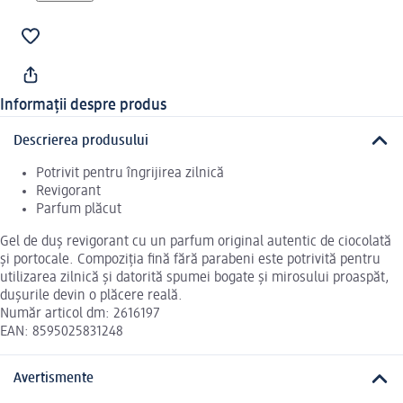
Informații despre produs
Descrierea produsului
Potrivit pentru îngrijirea zilnică
Revigorant
Parfum plăcut
Gel de duş revigorant cu un parfum original autentic de ciocolată
şi portocale. Compoziţia fină fără parabeni este potrivită pentru
utilizarea zilnică şi datorită spumei bogate şi mirosului proaspăt,
duşurile devin o plăcere reală.
Număr articol dm: 2616197
EAN: 8595025831248
Avertismente