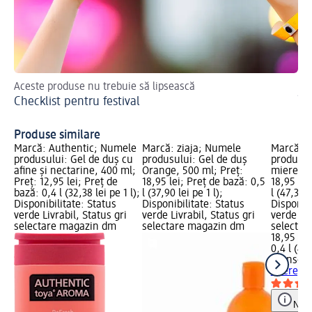
Aceste produse nu trebuie să lipsească
Sfa
Checklist pentru festival
În
Produse similare
Marcă: Authentic; Numele
Marcă: ziaja; Numele
Marcă: 
produsului: Gel de duș cu
produsului: Gel de duș
produsul
afine și nectarine, 400 ml;
Orange, 500 ml; Preț:
miere, 4
Preț: 12,95 lei; Preț de
18,95 lei; Preț de bază: 0,5
18,95 lei
bază: 0,4 l (32,38 lei pe 1 l);
l (37,90 lei pe 1 l);
l (47,38 l
Disponibilitate: Status
Disponibilitate: Status
Disponibi
verde Livrabil, Status gri
verde Livrabil, Status gri
verde Liv
selectare magazin dm
selectare magazin dm
selectar
18,95 lei
0,4 l (47,
Johnson
miere, 4
Notă