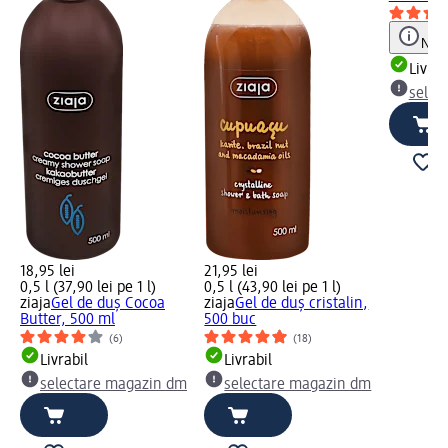
Notă
Livrab
selec
18,95 lei
21,95 lei
0,5 l (37,90 lei pe 1 l)
0,5 l (43,90 lei pe 1 l)
ziaja
Gel de duș Cocoa
ziaja
Gel de duș cristalin,
Butter, 500 ml
500 buc
(6)
(18)
Livrabil
Livrabil
selectare magazin dm
selectare magazin dm