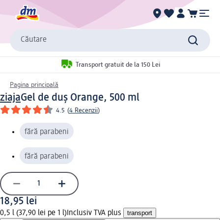
Căutare
Transport gratuit de la 150 Lei
Pagina principală
ziaja
Gel de duș Orange, 500 ml
4.5
(
4 Recenzii
)
fără parabeni
fără parabeni
18,95 lei
0,5 l (37,90 lei pe 1 l)
Inclusiv TVA plus
transport