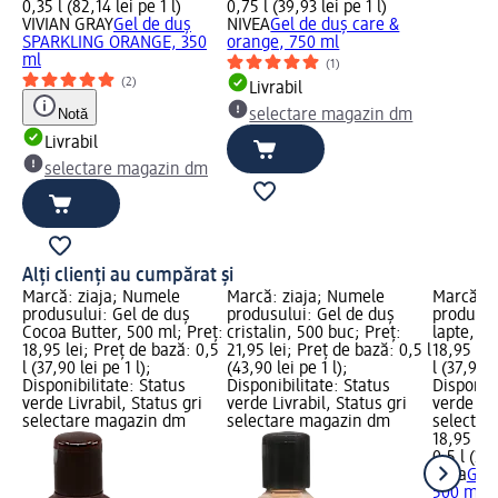
0,35 l (82,14 lei pe 1 l)
0,75 l (39,93 lei pe 1 l)
VIVIAN GRAY
Gel de duș
NIVEA
Gel de duș care &
SPARKLING ORANGE, 350
orange, 750 ml
ml
(1)
(2)
Livrabil
Notă
selectare magazin dm
Livrabil
selectare magazin dm
Alți clienți au cumpărat și
Marcă: ziaja; Numele
Marcă: ziaja; Numele
Marcă: z
produsului: Gel de duș
produsului: Gel de duș
produsul
Cocoa Butter, 500 ml; Preț:
cristalin, 500 buc; Preț:
lapte, 50
18,95 lei; Preț de bază: 0,5
21,95 lei; Preț de bază: 0,5 l
18,95 lei
l (37,90 lei pe 1 l);
(43,90 lei pe 1 l);
l (37,90 l
Disponibilitate: Status
Disponibilitate: Status
Disponibi
verde Livrabil, Status gri
verde Livrabil, Status gri
verde Liv
selectare magazin dm
selectare magazin dm
selectar
18,95 lei
0,5 l (37,
ziaja
Gel 
500 ml