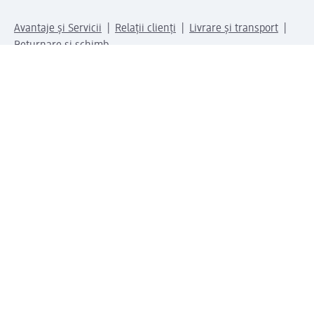
Avantaje și Servicii
Relații clienți
Livrare și transport
Returnare și schimb
Compania dm
Compania
Responsabilitate
Carieră
Presă
Structura corporativă
Universul produselor dm
Lumea dm
Metode de plată