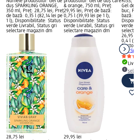
Numele produsului: Gel de
produsului: Gel de duș care
KISS; Nu
duș SPARKLING ORANGE,
& orange, 750 ml; Preț:
Gel de d
350 ml; Preț: 28,75 lei; Preț
29,95 lei; Preț de bază:
buc; Preț
de bază: 0,35 l (82,14 lei pe
0,75 l (39,93 lei pe 1 l);
bază: 0,4 
1 l); Disponibilitate: Status
Disponibilitate: Status
Disponibi
verde Livrabil, Status gri
verde Livrabil, Status gri
verde Liv
selectare magazin dm
selectare magazin dm
selectar
26,95 lei
0,4 l (67,
Doctor F
duș Swee
Livrab
selec
28,75 lei
29,95 lei