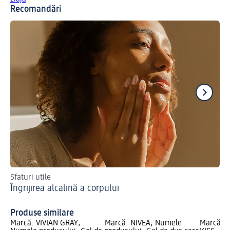
Recomandări
Sfaturi utile
Cos
Îngrijirea alcalină a corpului
se
Pr
Produse similare
Marcă: VIVIAN GRAY;
Marcă: NIVEA; Numele
Marcă: D