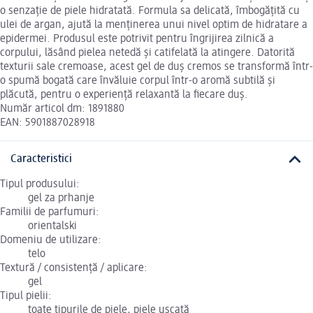
o senzație de piele hidratată. Formula sa delicată, îmbogățită cu
ulei de argan, ajută la menținerea unui nivel optim de hidratare a
epidermei. Produsul este potrivit pentru îngrijirea zilnică a
corpului, lăsând pielea netedă și catifelată la atingere. Datorită
texturii sale cremoase, acest gel de duș cremos se transformă într-
o spumă bogată care învăluie corpul într-o aromă subtilă și
plăcută, pentru o experiență relaxantă la fiecare duș.
Număr articol dm: 1891880
EAN: 5901887028918
Caracteristici
Tipul produsului:
gel za prhanje
Familii de parfumuri:
orientalski
Domeniu de utilizare:
telo
Textură / consistență / aplicare:
gel
Tipul pielii:
toate tipurile de piele, piele uscată