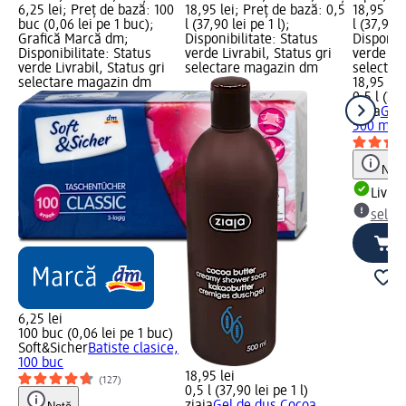
6,25 lei; Preț de bază: 100
18,95 lei; Preț de bază: 0,5
18,95 lei
buc (0,06 lei pe 1 buc);
l (37,90 lei pe 1 l);
l (37,90 l
Grafică Marcă dm;
Disponibilitate: Status
Disponibi
Disponibilitate: Status
verde Livrabil, Status gri
verde Liv
verde Livrabil, Status gri
selectare magazin dm
selectar
selectare magazin dm
18,95 lei
0,5 l (37,
ziaja
Gel 
500 ml
Notă
Livrab
selec
6,25 lei
100 buc (0,06 lei pe 1 buc)
Soft&Sicher
Batiste clasice,
100 buc
18,95 lei
(127)
0,5 l (37,90 lei pe 1 l)