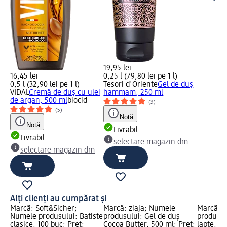
19,95 lei
16,45 lei
0,25 l (79,80 lei pe 1 l)
0,5 l (32,90 lei pe 1 l)
Tesori d'Oriente
Gel de duș
VIDAL
Cremă de duș cu ulei
hammam, 250 ml
de argan, 500 ml
biocid
(3)
(5)
Notă
Notă
Livrabil
Livrabil
selectare magazin dm
selectare magazin dm
Alți clienți au cumpărat și
Marcă: Soft&Sicher;
Marcă: ziaja; Numele
Marcă: z
Numele produsului: Batiste
produsului: Gel de duș
produsul
clasice, 100 buc; Preț:
Cocoa Butter, 500 ml; Preț:
lapte, 50