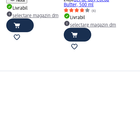
ziaja
Gel de duș Cocoa
Notă
Butter, 500 ml
Livrabil
(6)
selectare magazin dm
Livrabil
selectare magazin dm