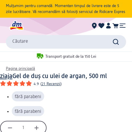
Mulțumim pentru comandă. Momentan timpul de livrare este de 5
zile lucrătoare. Vă recomandăm să folosiți serviciul de Ridicare Expres
Căutare
Transport gratuit de la 150 Lei
Pagina principală
ziaja
Gel de duș cu ulei de argan, 500 ml
4.9
(
21 Recenzii
)
fără parabeni
fără parabeni