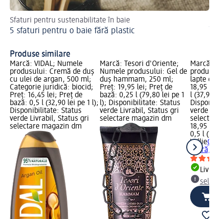
Sfaturi pentru sustenabilitate în baie
Sfa
5 sfaturi pentru o baie fără plastic
În
Produse similare
Marcă: VIDAL; Numele
Marcă: Tesori d'Oriente;
Marcă: V
produsului: Cremă de duș
Numele produsului: Gel de
produsul
cu ulei de argan, 500 ml;
duș hammam, 250 ml;
lapte cap
Categorie juridică: biocid;
Preț: 19,95 lei; Preț de
18,95 lei
Preț: 16,45 lei; Preț de
bază: 0,25 l (79,80 lei pe 1
l (37,90 l
bază: 0,5 l (32,90 lei pe 1 l);
l); Disponibilitate: Status
Disponibi
Disponibilitate: Status
verde Livrabil, Status gri
verde Liv
verde Livrabil, Status gri
selectare magazin dm
selectar
selectare magazin dm
18,95 lei
0,5 l (37,
Vellie
Gel
capră, 5
Livrab
selec