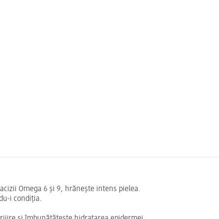
 acizii Omega 6 și 9, hrăneşte intens pielea.
du-i condiţia.
rijire şi îmbunătăţeşte hidratarea epidermei.