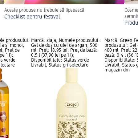
Aceste produse nu trebuie să lipsească
Cosmet
Checklist pentru festival
semnif
Produ
le produsului:
Marcă: ziaja; Numele produsului:
Marcă: Green F
a şi monoi,
Gel de duș cu ulei de argan, 500
produsului: Gel 
ei; Preț de
ml; Preț: 18,95 lei; Preț de bază:
400 ml; Preț: 22
pe 1 l);
0,5 l (37,90 lei pe 1 l);
bază: 0,4 l (56,13
us verde
Disponibilitate: Status verde
Disponibilitate:
electare
Livrabil, Status gri selectare
Livrabil, Status 
magazin dm