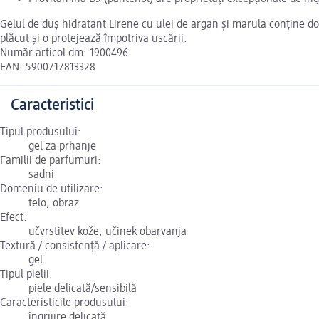
Gelul de duş hidratant Lirene cu ulei de argan şi marula conţine două
plăcut şi o protejează împotriva uscării.
Număr articol dm: 1900496
EAN: 5900717813328
Caracteristici
Tipul produsului:
gel za prhanje
Familii de parfumuri:
sadni
Domeniu de utilizare:
telo, obraz
Efect:
učvrstitev kože, učinek obarvanja
Textură / consistență / aplicare:
gel
Tipul pielii:
piele delicată/sensibilă
Caracteristicile produsului:
îngrijire delicată