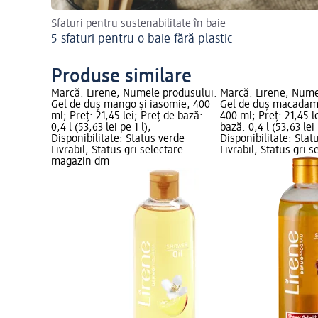
Sfaturi pentru sustenabilitate în baie
5 sfaturi pentru o baie fără plastic
Produse similare
Marcă: Lirene; Numele produsului:
Marcă: Lirene; Nume
Gel de duş mango şi iasomie, 400
Gel de duş macadami
ml; Preț: 21,45 lei; Preț de bază:
400 ml; Preț: 21,45 l
0,4 l (53,63 lei pe 1 l);
bază: 0,4 l (53,63 lei 
Disponibilitate: Status verde
Disponibilitate: Stat
Livrabil, Status gri selectare
Livrabil, Status gri s
magazin dm