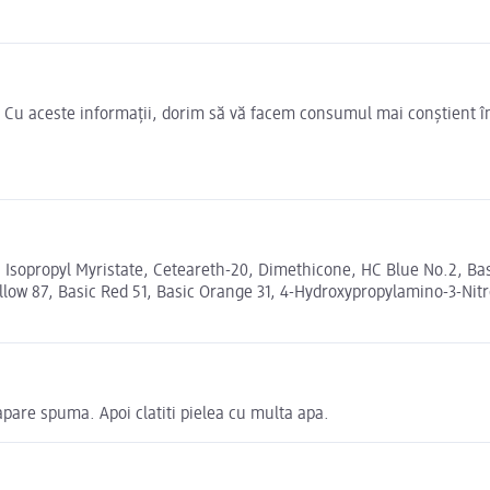
e. Cu aceste informații, dorim să vă facem consumul mai conștient î
n, Isopropyl Myristate, Ceteareth-20, Dimethicone, HC Blue No.2, Bas
llow 87, Basic Red 51, Basic Orange 31, 4-Hydroxypropylamino-3-Ni
pare spuma. Apoi clatiti pielea cu multa apa.