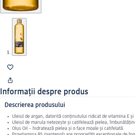
Informații despre produs
Descrierea produsului
Uleiul de argan, datorită conţinutului ridicat de vitamina E şi
Uleiul de marula netezeşte şi catifelează pielea, îmbunătăţin
Olus Oil – hidratează pielea şi o face moale şi catifelată.
Provitamina B5 (pantenol) are proprietăţi excepţionale de îng