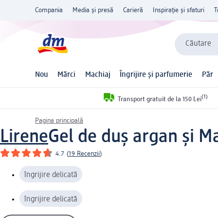
Compania
Media și presă
Carieră
Inspirație și sfaturi
T
Căutare
Nou
Mărci
Machiaj
Îngrijire și parfumerie
Păr
(1)
Transport gratuit de la 150 Lei
Pagina principală
Lirene
Gel de duş argan şi M
4.7
(
19 Recenzii
)
îngrijire delicată
îngrijire delicată