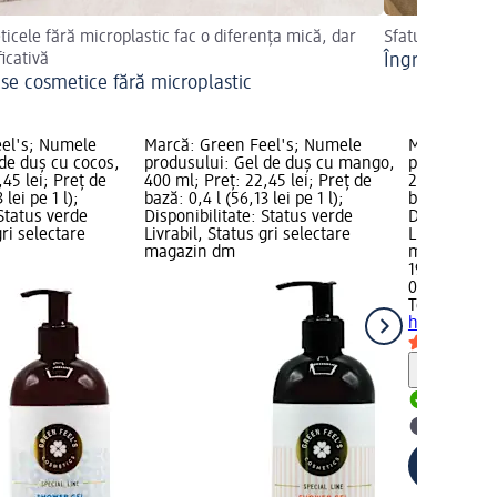
icele fără microplastic fac o diferența mică, dar
Sfaturi utile
icativă
Îngrijirea alc
se cosmetice fără microplastic
eel's; Numele
Marcă: Green Feel's; Numele
Marcă: Teso
de duș cu cocos,
produsului: Gel de duș cu mango,
produsului
,45 lei; Preț de
400 ml; Preț: 22,45 lei; Preț de
250 ml; Preț
 lei pe 1 l);
bază: 0,4 l (56,13 lei pe 1 l);
bază: 0,25 l 
 Status verde
Disponibilitate: Status verde
Disponibilit
gri selectare
Livrabil, Status gri selectare
Livrabil, St
magazin dm
magazin d
19,95 lei
0,25 l (79,80
Tesori d'Or
hammam, 2
Notă
Livrabil
selectar