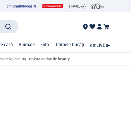
ire casă
Animale
Foto
Ultimele bucăți
dmLIVE ▶
m active beauty - revista online de beauty