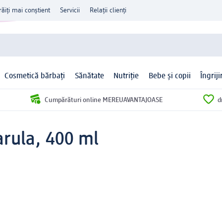
răiți mai conștient
Servicii
Relații clienți
Cosmetică bărbați
Sănătate
Nutriție
Bebe și copii
Îngrij
Cumpărături online MEREUAVANTAJOASE
d
arula, 400 ml