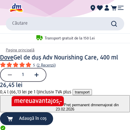
Căutare
Transport gratuit de la 150 Lei
Pagina principală
Dove
Gel de duș Adv Nourishing Care, 400 ml
5
(
2 Recenzii
)
26,45 lei
0,4 l (66,13 lei pe 1 l)
Inclusiv TVA plus
transport
Preț permanent dm
nemajorat din
23.02.2026
Adaugă în coș