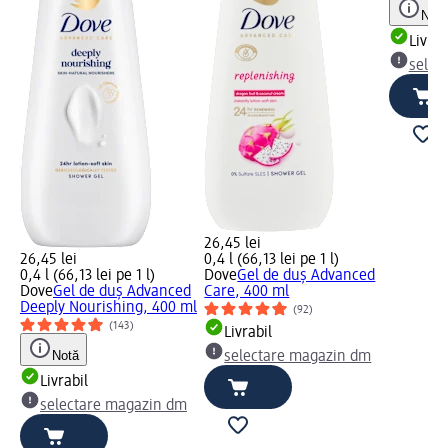
Notă
Livrab
selec
26,45 lei
26,45 lei
0,4 l (66,13 lei pe 1 l)
0,4 l (66,13 lei pe 1 l)
Dove
Gel de duș Advanced
Dove
Gel de duș Advanced
Care, 400 ml
Deeply Nourishing, 400 ml
(92)
(143)
Livrabil
Notă
selectare magazin dm
Livrabil
selectare magazin dm