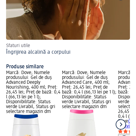
Sfaturi utile
Ac
Îngrijirea alcalină a corpului
Ch
Produse similare
Marcă: Dove; Numele
Marcă: Dove; Numele
Marcă: 
produsului: Gel de duș
produsului: Gel de duș
produsul
Advanced Deeply
Advanced Care, 400 ml;
Advanced
Nourishing, 400 ml; Preț:
Preț: 26,45 lei; Preț de
Preț: 26,
26,45 lei; Preț de bază: 0,4
bază: 0,4 l (66,13 lei pe 1 l);
bază: 0,4 
l (66,13 lei pe 1 l);
Disponibilitate: Status
Disponibi
Disponibilitate: Status
verde Livrabil, Status gri
verde Liv
verde Livrabil, Status gri
selectare magazin dm
selectar
selectare magazin dm
26,45 lei
0,4 l (66,
Dove
Gel
Reviving