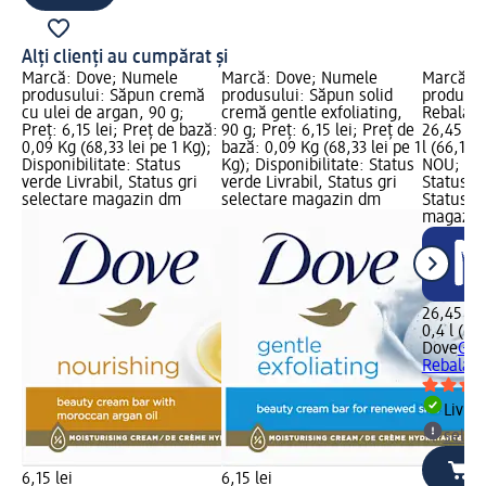
Alți clienți au cumpărat și
Marcă: Dove; Numele
Marcă: Dove; Numele
Marcă: 
produsului: Săpun cremă
produsului: Săpun solid
produsul
cu ulei de argan, 90 g;
cremă gentle exfoliating,
Rebalanc
Preț: 6,15 lei; Preț de bază:
90 g; Preț: 6,15 lei; Preț de
26,45 lei
0,09 Kg (68,33 lei pe 1 Kg);
bază: 0,09 Kg (68,33 lei pe 1
l (66,13 l
Disponibilitate: Status
Kg); Disponibilitate: Status
NOU; Dis
verde Livrabil, Status gri
verde Livrabil, Status gri
Status ve
selectare magazin dm
selectare magazin dm
Status gr
magazin
26,45 lei
0,4 l (66,
Dove
Gel
Rebalanc
Livrab
selec
6,15 lei
6,15 lei