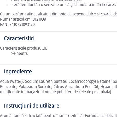
oferă tenului tău o senzație unică și stimulatoare în fiecare z
Cu un parfum rafinat alcatuit din note de pepene dulce si coarde de 
Număr articol dm: 3121938
EAN: 8410751093190
Caracteristici
Caracteristicile produsului:
pH-neutru
Ingrediente
Aqua (Water); Sodium Laureth Sulfate; Cocamidopropyl Betaine; So
Benzoate; Potassium Sorbate; Citrus Aurantium Peel Oil; Hexameth
menționate în magazinul online pot diferi de cele de pe ambalaj.
Instrucțiuni de utilizare
Aromă florală și fructată pentru îngrijire zilnică. Formula sa delica