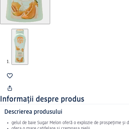
Informații despre produs
Descrierea produsului
gelul de baie Sugar Melon oferă o explozie de prospețime și dul
ofera o mare catifelare si cremoasa pielii