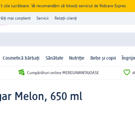
zile lucrătoare. Vă recomandăm să folosiți serviciul de Ridicare Expres
răiți mai conștient
Servicii
Relații clienți
Cosmetică bărbați
Sănătate
Nutriție
Bebe și copii
Îngrij
Cumpărături online MEREUAVANTAJOASE
d
gar Melon, 650 ml