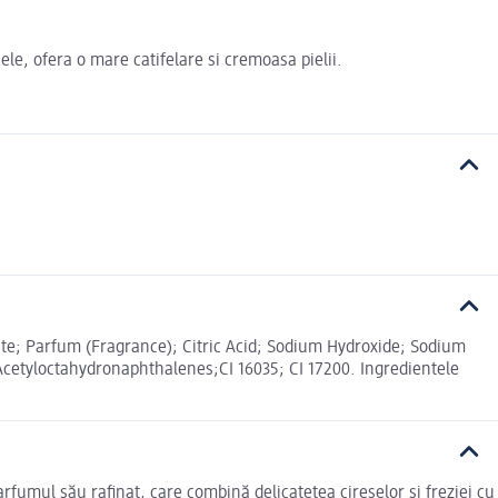
ele, ofera o mare catifelare si cremoasa pielii.
te; Parfum (Fragrance); Citric Acid; Sodium Hydroxide; Sodium
cetyloctahydronaphthalenes;CI 16035; CI 17200. Ingredientele
parfumul său rafinat, care combină delicatețea cireșelor și freziei cu