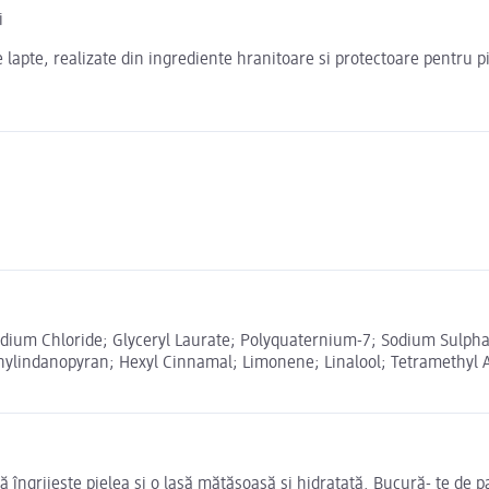
i
lapte, realizate din ingrediente hranitoare si protectoare pentru pi
dium Chloride; Glyceryl Laurate; Polyquaternium-7; Sodium Sulpha
ylindanopyran; Hexyl Cinnamal; Limonene; Linalool; Tetramethyl A
tă îngrijește pielea și o lasă mătăsoasă și hidratată. Bucură- te de 