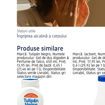
Sfaturi utile
Îngrijirea alcalină a corpului
Produse similare
Marcă: Tulipán Negro; Numele
Marcă: lactovit; Nu
produsului: Gel de duș Algodon &
produsului: Gel de d
Perfume de Talco, 650 ml; Preț:
ml; Preț: 17,95 lei; 
13,95 lei; Preț de bază: 0,65 l
0,6 l (29,92 lei pe 1 l)
(21,46 lei pe 1 l); Disponibilitate:
Disponibilitate: Stat
Status verde Livrabil, Status gri
Livrabil, Status gri s
selectare magazin dm