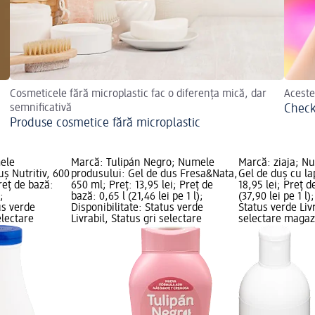
Cosmeticele fără microplastic fac o diferența mică, dar
Aceste
semnificativă
Checkl
Produse cosmetice fără microplastic
mele
Marcă: Tulipán Negro; Numele
Marcă: ziaja; N
uș Nutritiv, 600
produsului: Gel de dus Fresa&Nata,
Gel de duș cu la
Preț de bază:
650 ml; Preț: 13,95 lei; Preț de
18,95 lei; Preț d
;
bază: 0,65 l (21,46 lei pe 1 l);
(37,90 lei pe 1 l)
us verde
Disponibilitate: Status verde
Status verde Livr
electare
Livrabil, Status gri selectare
selectare maga