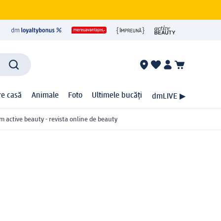
ire casă
Animale
Foto
Ultimele bucăți
dmLIVE ▶
m active beauty - revista online de beauty