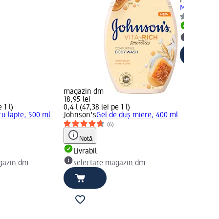
FELCE AZZ
Musk, 650 
Livrabil
selectar
magazin dm
18,95 lei
 1 l)
0,4 l (47,38 lei pe 1 l)
cu lapte, 500 ml
Johnson's
Gel de duș miere, 400 ml
(6)
Notă
Livrabil
gazin dm
selectare magazin dm