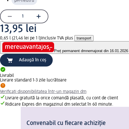
pH-neutru
13,95 lei
0,65 l (21,46 lei pe 1 l)
Inclusiv TVA plus
transport
Preț permanent dm
nemajorat din 16.01.2026
Adaugă în coș
Livrabil
Livrare standard 1-3 zile lucrătoare
Verificați disponibilitatea într-un magazin dm
Livrare gratuită la orice comandă plasată, cu cont de client
Ridicare Expres din magazinul dm selectat în 60 minute.
Convenabil cu fiecare achiziție