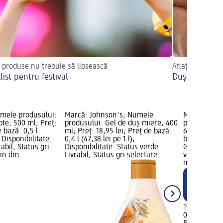
 produse nu trebuie să lipsească
Aflați mai mult
ist pentru festival
Dușuri reci și
umele produsului:
Marcă: Johnson's; Numele
Marcă: FEL
pte, 500 ml; Preț:
produsului: Gel de duș miere, 400
produsului:
e bază: 0,5 l
ml; Preț: 18,95 lei; Preț de bază:
650 ml; Preț
; Disponibilitate:
0,4 l (47,38 lei pe 1 l);
bază: 0,65 l 
abil, Status gri
Disponibilitate: Status verde
Grafică NOU;
zin dm
Livrabil, Status gri selectare
verde Livrab
magazin d
19,15 lei
0,65 l (29,46