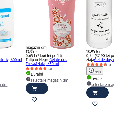
magazin dm
13,95 lei
18,95 lei
)
0,65 l (21,46 lei pe 1 l)
0,5 l (37,90 lei pe
tritiv, 600 ml
Tulipán Negro
Gel de dus
ziaja
Gel de duș 
Fresa&Nata, 650 ml
(3)
(2)
Notă
Livrabil
Livrabil
selectare magazin dm
n dm
selectare ma