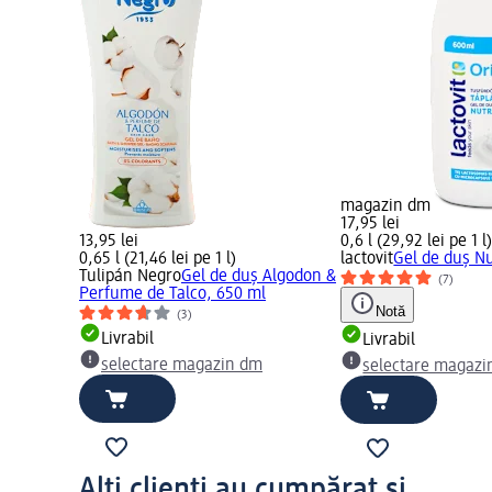
magazin dm
17,95 lei
13,95 lei
0,6 l (29,92 lei pe 1 l
0,65 l (21,46 lei pe 1 l)
lactovit
Gel de duș Nu
Tulipán Negro
Gel de duș Algodon &
(7)
Perfume de Talco, 650 ml
Notă
(3)
Livrabil
Livrabil
selectare magazin dm
selectare magazi
Alți clienți au cumpărat și