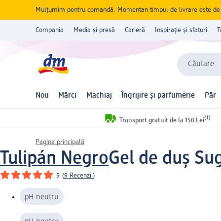
Mulțumim pentru comandă. Momentan timpul de livrare este de 5 
Compania
Media și presă
Carieră
Inspirație și sfaturi
T
Căutare
Nou
Mărci
Machiaj
Îngrijire și parfumerie
Păr
(1)
Transport gratuit de la 150 Lei
Pagina principală
Tulipán Negro
Gel de duș Su
5
(
9 Recenzii
)
pH-neutru