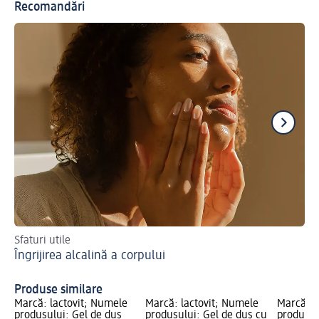
Recomandări
Sfaturi utile
Cos
Îngrijirea alcalină a corpului
se
Pr
Produse similare
Marcă: lactovit; Numele
Marcă: lactovit; Numele
Marcă: l
produsului: Gel de duș
produsului: Gel de duș cu
produsul