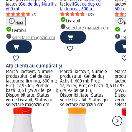
lactovit
Gel de duș Nutritiv,
lactovit
Gel de duș cu
lactovit
G
600 ml
lactourea, 600 ml
600 ml
(7)
(835)
Livrabil
Notă
Notă
selectare magazin dm
Livrabil
Livrab
selectare magazin dm
selec
Alți clienți au cumpărat și
Marcă: lactovit; Numele
Marcă: lactovit; Numele
Marcă: l
produsului: Gel de duș
produsului: Gel de duș
produsul
lactourea firming, 600 ml;
Activit, 600 ml; Preț:
lactoure
Preț: 17,95 lei; Preț de
17,95 lei; Preț de bază: 0,6 l
17,95 lei
bază: 0,6 l (29,92 lei pe 1 l);
(29,92 lei pe 1 l);
(29,92 lei
Disponibilitate: Status
Disponibilitate: Status
Disponibi
verde Livrabil, Status gri
verde Livrabil, Status gri
verde Liv
selectare magazin dm
selectare magazin dm
selectar