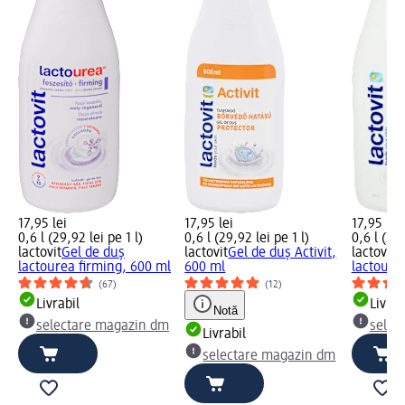
17,95 lei
17,95 lei
17,95 lei
0,6 l (29,92 lei pe 1 l)
0,6 l (29,92 lei pe 1 l)
0,6 l (29,
lactovit
Gel de duș
lactovit
Gel de duș Activit,
lactovit
G
lactourea firming, 600 ml
600 ml
lactoure
(67)
(12)
Livrabil
Livrab
Notă
selectare magazin dm
selec
Livrabil
selectare magazin dm