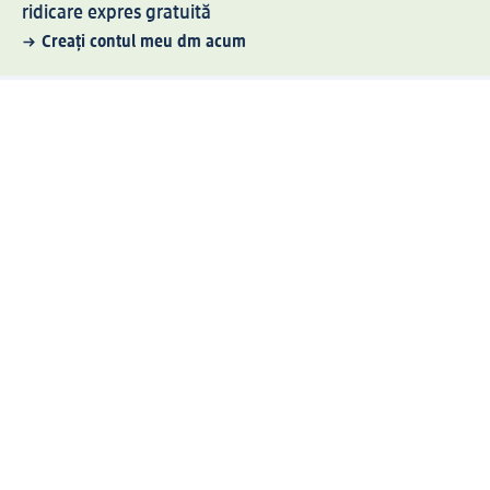
ridicare expres gratuită
Creați contul meu dm acum
Ajutor
Avantaje și Servicii
Relații clienți
Livrare și transport
Returnare și schimb
Compania dm
Compania
Responsabilitate
Carieră
Presă
Structura corporativă
Universul produselor dm
Lumea dm