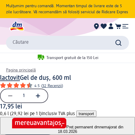
Mulțumim pentru comandă. Momentan timpul de livrare este de 5
zile lucrătoare. Vă recomandăm să folosiți serviciul de Ridicare Expres
Căutare
Transport gratuit de la 150 Lei
Pagina principală
lactovit
Gel de duș, 600 ml
4.5
(
32 Recenzii
)
17,95 lei
0,6 l (29,92 lei pe 1 l)
Inclusiv TVA plus
transport
Preț permanent dm
nemajorat din
18.03.2026