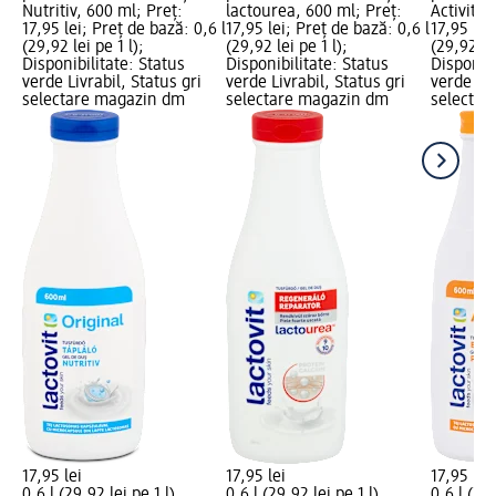
Nutritiv, 600 ml; Preț:
lactourea, 600 ml; Preț:
Activit, 
17,95 lei; Preț de bază: 0,6 l
17,95 lei; Preț de bază: 0,6 l
17,95 lei
(29,92 lei pe 1 l);
(29,92 lei pe 1 l);
(29,92 lei
Disponibilitate: Status
Disponibilitate: Status
Disponibi
verde Livrabil, Status gri
verde Livrabil, Status gri
verde Liv
selectare magazin dm
selectare magazin dm
selectar
17,95 lei
17,95 lei
17,95 lei
0,6 l (29,92 lei pe 1 l)
0,6 l (29,92 lei pe 1 l)
0,6 l (29,