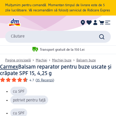
Mulțumim pentru comandă. Momentan timpul de livrare este de 5
zile lucrătoare. Vă recomandăm să folosiți serviciul de Ridicare Expres
Căutare
Transport gratuit de la 150 Lei
Pagina principală
Machiaj
Machiaj buze
Balsam buze
Carmex
Balsam reparator pentru buze uscate și
crăpate SPF 15, 4,25 g
4.7
(
35 Recenzii
)
cu SPF
potrivit pentru față
cu SPF