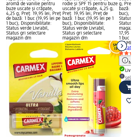
aromă de vanilie pentru
rodie și SPF 15 pentru buze
g; Preț: 
buze uscate și crăpate,
uscate și crăpate, 4,25 g;
bază: 1 b
4,25 g; Preț: 19,95 lei; Preț
Preț: 19,95 lei; Preț de
buc); Dis
de bază: 1 buc (19,95 lei pe
bază: 1 buc (19,95 lei pe 1
Status ve
1 buc); Disponibilitate:
buc); Disponibilitate:
Status gr
Status verde Livrabil,
Status verde Livrabil,
magazin
Status gri selectare
Status gri selectare
17,95 lei
magazin dm
magazin dm
1 buc (17
PALMER'
hidratan
Notă
Livrab
selec