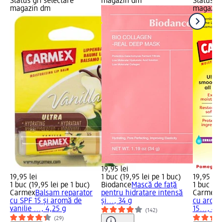
Status gri selectare
magazin dm
Status gr
magazin dm
magazin
19,95 lei
19,95 lei
1 buc (19,95 lei pe 1 buc)
19,95 lei
1 buc (19,95 lei pe 1 buc)
Biodance
Mască de față
1 buc (19
Carmex
Balsam reparator
pentru hidratare intensă
Carmex
B
cu SPF 15 și aromă de
și..., 34 g
cu aromă
vanilie ..., 4,25 g
15..., 4,
(142)
(29)