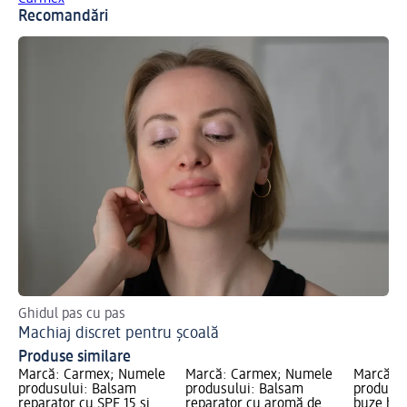
Recomandări
Ghidul pas cu pas
Des
Machiaj discret pentru școală
Cr
Produse similare
Marcă: Carmex; Numele
Marcă: Carmex; Numele
Marcă: 
produsului: Balsam
produsului: Balsam
produsul
reparator cu SPF 15 și
reparator cu aromă de
buze hid