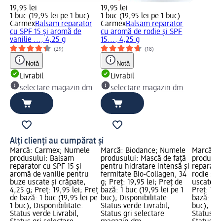
19,95 lei
19,95 lei
1 buc (19,95 lei pe 1 buc)
1 buc (19,95 lei pe 1 buc)
Carmex
Balsam reparator
Carmex
Balsam reparator
cu SPF 15 și aromă de
cu aromă de rodie și SPF
vanilie ..., 4,25 g
15..., 4,25 g
(29)
(18)
Notă
Notă
Livrabil
Livrabil
selectare magazin dm
selectare magazin dm
Alți clienți au cumpărat și
Marcă: Carmex; Numele
Marcă: Biodance; Numele
Marcă: 
produsului: Balsam
produsului: Mască de față
produsul
reparator cu SPF 15 și
pentru hidratare intensă și
reparato
aromă de vanilie pentru
fermitate Bio-Collagen, 34
rodie și
buze uscate și crăpate,
g; Preț: 19,95 lei; Preț de
uscate și
4,25 g; Preț: 19,95 lei; Preț
bază: 1 buc (19,95 lei pe 1
Preț: 19,
de bază: 1 buc (19,95 lei pe
buc); Disponibilitate:
bază: 1 b
1 buc); Disponibilitate:
Status verde Livrabil,
buc); Dis
Status verde Livrabil,
Status gri selectare
Status ve