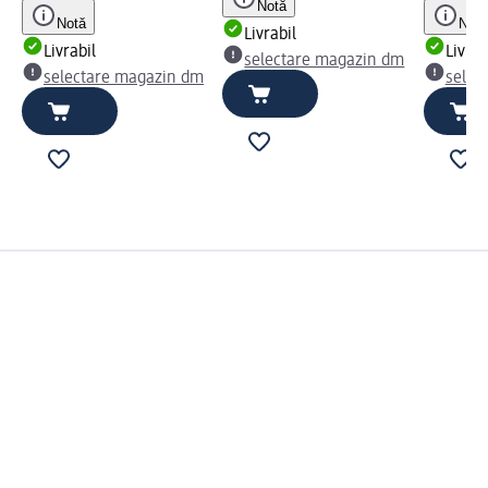
Notă
Notă
Notă
Livrabil
Livrabil
Livrab
selectare magazin dm
selectare magazin dm
selec