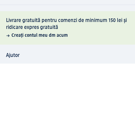
Livrare gratuită pentru comenzi de minimum 150 lei și
ridicare expres gratuită
Creați contul meu dm acum
Ajutor
Avantaje și Servicii
Relații clienți
Livrare și transport
Returnare și schimb
Compania dm
Compania
Responsabilitate
Carieră
Presă
Structura corporativă
Universul produselor dm
Lumea dm