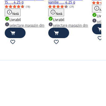
15..., 4,25 g
vanilie ..., 4,25 g
(18)
(29)
Notă
Notă
Notă
Livrab
Livrabil
Livrabil
selec
selectare magazin dm
selectare magazin dm