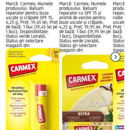
Marcă: Carmex; Numele
Marcă: Carmex; Numele
Marcă: 
produsului: Balsam
produsului: Balsam
produsul
reparator pentru buze
reparator cu SPF 15 și
reparato
uscate și crăpate SPF 15,
aromă de vanilie pentru
rodie și
4,25 g; Preț: 19,45 lei; Preț
buze uscate și crăpate,
uscate și
de bază: 1 buc (19,45 lei pe
4,25 g; Preț: 19,95 lei; Preț
Preț: 19,
1 buc); Disponibilitate:
de bază: 1 buc (19,95 lei pe
bază: 1 b
Status verde Livrabil,
1 buc); Disponibilitate:
buc); Dis
Status gri selectare
Status verde Livrabil,
Status ve
magazin dm
Status gri selectare
Status gr
magazin dm
magazin