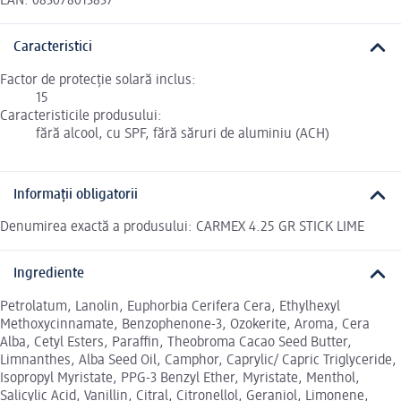
EAN: 083078013837
Caracteristici
Factor de protecție solară inclus:
15
Caracteristicile produsului:
fără alcool, cu SPF, fără săruri de aluminiu (ACH)
Informații obligatorii
Denumirea exactă a produsului: CARMEX 4.25 GR STICK LIME
Ingrediente
Petrolatum, Lanolin, Euphorbia Cerifera Cera, Ethylhexyl
Methoxycinnamate, Benzophenone-3, Ozokerite, Aroma, Cera
Alba, Cetyl Esters, Paraffin, Theobroma Cacao Seed Butter,
Limnanthes, Alba Seed Oil, Camphor, Caprylic/ Capric Triglyceride,
Isopropyl Myristate, PPG-3 Benzyl Ether, Myristate, Menthol,
Salicylic Acid, Vanillin, Citral, Citronellol, Geraniol, Limonene,