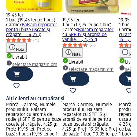
19,45 lei
1 buc (19,45 lei pe 1 buc)
19,95 lei
19,95 lei
Carmex
Balsam reparator
1 buc (19,95 lei pe 1 buc)
1 buc (19
pentru buze uscate și
Carmex
Balsam reparator
Carmex
B
crăpate..., 4,25 g
cu SPF 15 și aromă de
cu aromă
vanilie ..., 4,25 g
15..., 4,
(35)
(29)
Notă
Notă
Notă
Livrabil
Livrabil
Livrab
selectare magazin dm
selectare magazin dm
selec
Alți clienți au cumpărat și
Marcă: Carmex; Numele
Marcă: Carmex; Numele
Marcă: 
produsului: Balsam
produsului: Balsam
produsul
reparator cu aromă de
reparator cu SPF 15 și
reparato
rodie și SPF 15 pentru buze
aromă de vanilie pentru
uscate ș
uscate și crăpate, 4,25 g;
buze uscate și crăpate,
4,25 g; P
Preț: 19,95 lei; Preț de
4,25 g; Preț: 19,95 lei; Preț
de bază: 
bază: 1 buc (19,95 lei pe 1
de bază: 1 buc (19,95 lei pe
1 buc); D