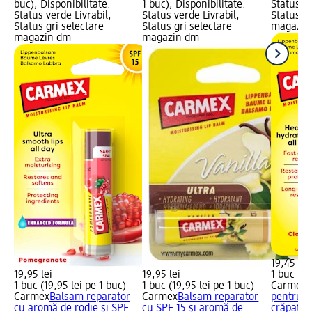
buc); Disponibilitate:
1 buc); Disponibilitate:
Status ve
Status verde Livrabil,
Status verde Livrabil,
Status gr
Status gri selectare
Status gri selectare
magazin
magazin dm
magazin dm
19,45 lei
19,95 lei
19,95 lei
1 buc (19
1 buc (19,95 lei pe 1 buc)
1 buc (19,95 lei pe 1 buc)
Carmex
B
Carmex
Balsam reparator
Carmex
Balsam reparator
pentru b
cu aromă de rodie și SPF
cu SPF 15 și aromă de
crăpate..