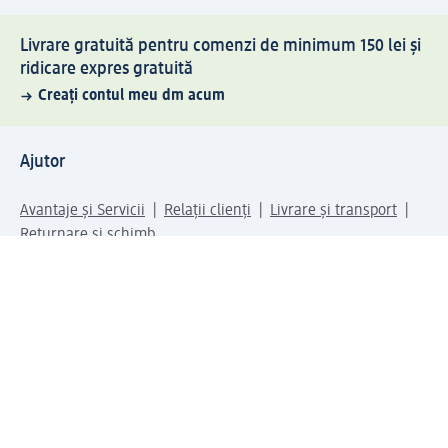
Livrare gratuită pentru comenzi de minimum 150 lei și
ridicare expres gratuită
Creați contul meu dm acum
Ajutor
Avantaje și Servicii
Relații clienți
Livrare și transport
Returnare și schimb
Compania dm
Compania
Responsabilitate
Carieră
Presă
Structura corporativă
Universul produselor dm
Lumea dm