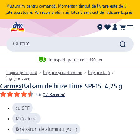
Mulțumim pentru comandă. Momentan timpul de livrare este de 5
zile lucrătoare. Vă recomandăm să folosiți serviciul de Ridicare Expres
Căutare
Transport gratuit de la 150 Lei
Pagina principală
Îngrijire și parfumerie
Îngrijire față
Îngrijire buze
Carmex
Balsam de buze Lime SPF15, 4,25 g
4.6
(
12 Recenzii
)
cu SPF
fără alcool
fără săruri de aluminiu (ACH)