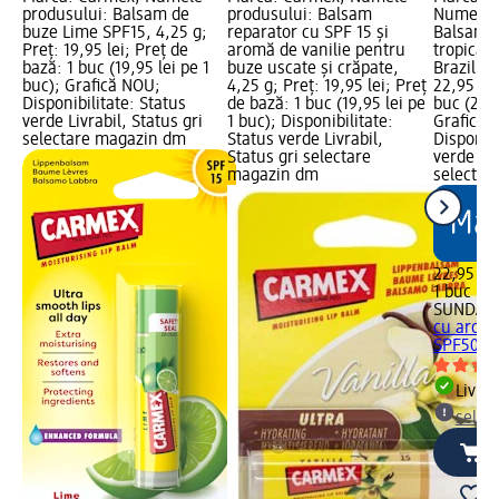
produsului: Balsam de
produsului: Balsam
Numele p
buze Lime SPF15, 4,25 g;
reparator cu SPF 15 și
Balsam 
Preț: 19,95 lei; Preț de
aromă de vanilie pentru
tropicală
bază: 1 buc (19,95 lei pe 1
buze uscate și crăpate,
Brazil!, 
buc); Grafică NOU;
4,25 g; Preț: 19,95 lei; Preț
22,95 lei
Disponibilitate: Status
de bază: 1 buc (19,95 lei pe
buc (22,9
verde Livrabil, Status gri
1 buc); Disponibilitate:
Grafică 
selectare magazin dm
Status verde Livrabil,
Disponibi
Status gri selectare
verde Liv
magazin dm
selectar
22,95 lei
1 buc (22
SUNDAN
cu aromă
SPF50 –.
Livrab
selec