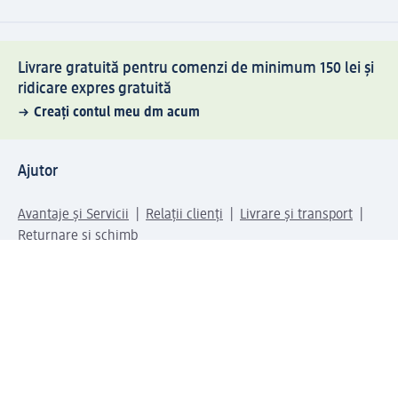
Livrare gratuită pentru comenzi de minimum 150 lei și
ridicare expres gratuită
Creați contul meu dm acum
Ajutor
Avantaje și Servicii
Relații clienți
Livrare și transport
Returnare și schimb
Compania dm
Compania
Responsabilitate
Carieră
Presă
Structura corporativă
Universul produselor dm
Lumea dm