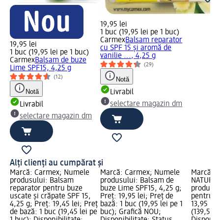
19,95 lei
1 buc (19,95 lei pe 1 buc)
Carmex
Balsam reparator
19,95 lei
cu SPF 15 și aromă de
1 buc (19,95 lei pe 1 buc)
vanilie ..., 4,25 g
Carmex
Balsam de buze
(29)
Lime SPF15, 4,25 g
(12)
Notă
Notă
Livrabil
selectare magazin dm
Livrabil
selectare magazin dm
Alți clienți au cumpărat și
Marcă: Carmex; Numele
Marcă: Carmex; Numele
Marcă: 
produsului: Balsam
produsului: Balsam de
NATURAL
reparator pentru buze
buze Lime SPF15, 4,25 g;
produsul
uscate și crăpate SPF 15,
Preț: 19,95 lei; Preț de
pentru t
4,25 g; Preț: 19,45 lei; Preț
bază: 1 buc (19,95 lei pe 1
13,95 lei
de bază: 1 buc (19,45 lei pe
buc); Grafică NOU;
(139,50 le
1 buc); Disponibilitate:
Disponibilitate: Status
Disponibi