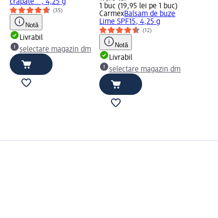
crăpate..., 4,25 g
1 buc (19,95 lei pe 1 buc)
(35)
Carmex
Balsam de buze
Lime SPF15, 4,25 g
Notă
(12)
Livrabil
Notă
selectare magazin dm
Livrabil
selectare magazin dm