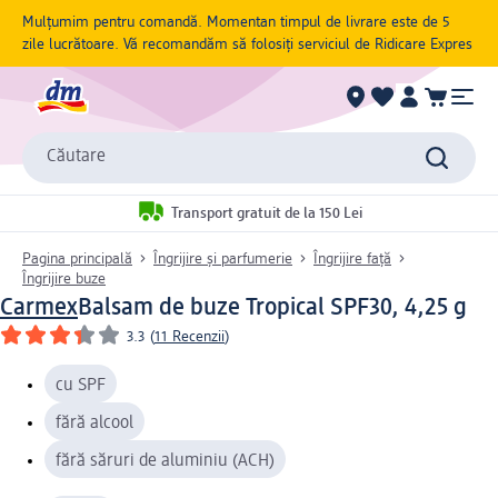
Mulțumim pentru comandă. Momentan timpul de livrare este de 5
zile lucrătoare. Vă recomandăm să folosiți serviciul de Ridicare Expres
Căutare
Transport gratuit de la 150 Lei
Pagina principală
Îngrijire și parfumerie
Îngrijire față
Îngrijire buze
Carmex
Balsam de buze Tropical SPF30, 4,25 g
3.3
(
11 Recenzii
)
cu SPF
fără alcool
fără săruri de aluminiu (ACH)