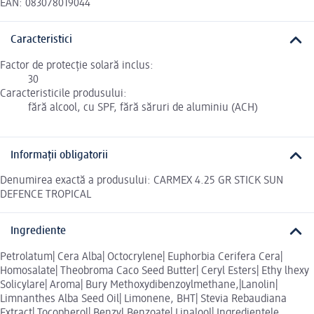
EAN: 083078019044
Caracteristici
Factor de protecție solară inclus:
30
Caracteristicile produsului:
fără alcool, cu SPF, fără săruri de aluminiu (ACH)
Informații obligatorii
Denumirea exactă a produsului: CARMEX 4.25 GR STICK SUN
DEFENCE TROPICAL
Ingrediente
Petrolatum| Cera Alba| Octocrylene| Euphorbia Cerifera Cera|
Homosalate| Theobroma Caco Seed Butter| Ceryl Esters| Ethy lhexy
Solicylare| Aroma| Bury Methoxydibenzoylmethane,|Lanolin|
Limnanthes Alba Seed Oil| Limonene, BHT| Stevia Rebaudiana
Extract| Tocopherol| Benzyl Benzoate| Linalool| Ingredientele