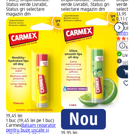
Status verde Livrabil,
verde Livrabil, Status gri
verde Liv
Status gri selectare
selectare magazin dm
selectar
magazin dm
13,95 lei
0,1 l (139
GARNIER
NATURA
pentru t
Notă
Livrab
selec
19,45 lei
1 buc (19,45 lei pe 1 buc)
Carmex
Balsam reparator
pentru buze uscate și
19,95 lei