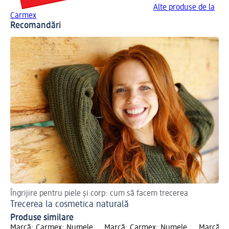
Alte produse de la
Carmex
Recomandări
Îngrijire pentru piele și corp: cum să facem trecerea
Îng
Trecerea la cosmetica naturală
În
Produse similare
Marcă: Carmex; Numele
Marcă: Carmex; Numele
Marcă: 