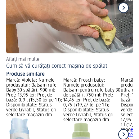
Aflați mai multe
Iat
Cum să vă curățați corect mașina de spălat
Sp
Produse similare
Marcă: Violeta; Numele
Marcă: Frosch baby;
Marcă: 
produsului: Balsam rufe
Numele produsului:
produsul
Baby 30 spălări, 900 ml;
Balsam pentru rufe baby 30
ultra con
Preț: 13,95 lei; Preț de
de spălări, 750 ml; Preț:
Preț: 17,
bază: 0,9 l (15,50 lei pe 1 l);
14,45 lei; Preț de bază:
bază: 1 l 
Disponibilitate: Status
0,75 l (19,27 lei pe 1 l);
Disponibi
verde Livrabil, Status gri
Disponibilitate: Status
verde Liv
selectare magazin dm
verde Livrabil, Status gri
selectar
selectare magazin dm
17,95 lei
1 l (17,95
sano
Bal
concentra