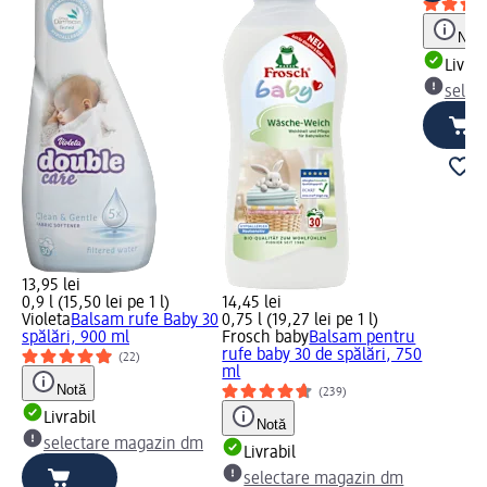
Notă
Livrab
selec
13,95 lei
0,9 l (15,50 lei pe 1 l)
14,45 lei
Violeta
Balsam rufe Baby 30
0,75 l (19,27 lei pe 1 l)
spălări, 900 ml
Frosch baby
Balsam pentru
rufe baby 30 de spălări, 750
(22)
ml
Notă
(239)
Livrabil
Notă
selectare magazin dm
Livrabil
selectare magazin dm