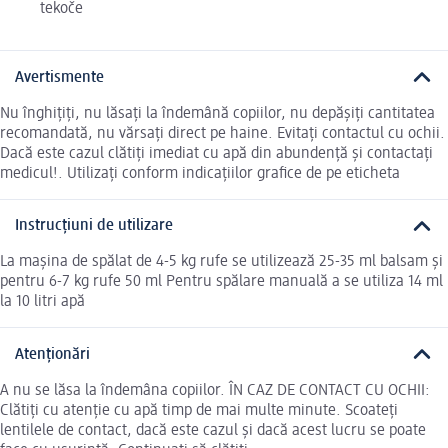
tekoče
Avertismente
Nu înghițiți, nu lăsați la îndemână copiilor, nu depășiți cantitatea
recomandată, nu vărsați direct pe haine. Evitați contactul cu ochii.
Dacă este cazul clătiți imediat cu apă din abundență și contactați
medicul!. Utilizați conform indicațiilor grafice de pe eticheta
Instrucțiuni de utilizare
La mașina de spălat de 4-5 kg rufe se utilizează 25-35 ml balsam și
pentru 6-7 kg rufe 50 ml Pentru spălare manuală a se utiliza 14 ml
la 10 litri apă
Atenționări
A nu se lăsa la îndemâna copiilor. ÎN CAZ DE CONTACT CU OCHII:
Clătiți cu atenție cu apă timp de mai multe minute. Scoateți
lentilele de contact, dacă este cazul și dacă acest lucru se poate