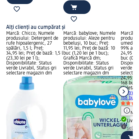
Alți clienți au cumpărat și
Marcă: Chicco; Numele
Marcă: babylove; Numele
Marcă: V
produsului: Detergent de
produsului: Aleze pentru
produsul
rufe hipoalergenic, 27
bebeluşi, 10 buc; Preț:
umede pe
spălări, 1,5 l; Preț:
11,95 lei; Preț de bază: 10
99% apa,
34,95 lei; Preț de bază: 1,5 l
buc (1,20 lei pe 1 buc);
24,95 lei
(23,30 lei pe 1 l);
Grafică Marcă dm;
buc (0,15
Disponibilitate: Status
Disponibilitate: Status
Disponibi
verde Livrabil, Status gri
verde Livrabil, Status gri
verde Liv
selectare magazin dm
selectare magazin dm
selectar
24,95 lei
168 buc (
Violeta
Ș
pentru b
168 buc
Notă
Livrab
selec