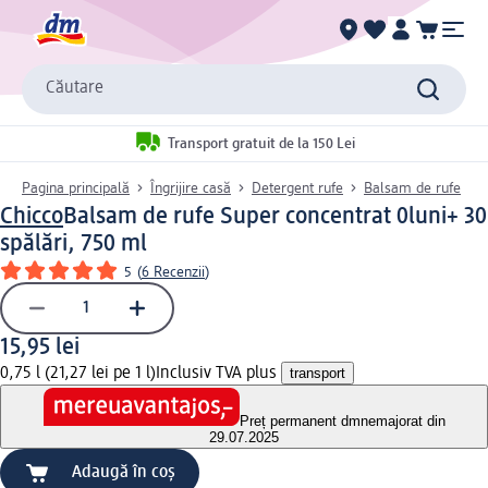
Căutare
Transport gratuit de la 150 Lei
Pagina principală
Îngrijire casă
Detergent rufe
Balsam de rufe
Chicco
Balsam de rufe Super concentrat 0luni+ 30
spălări, 750 ml
5
(
6 Recenzii
)
15,95 lei
0,75 l (21,27 lei pe 1 l)
Inclusiv TVA plus
transport
Preț permanent dm
nemajorat din
29.07.2025
Adaugă în coș