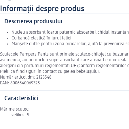
Informații despre produs
Descrierea produsului
Nucleu absorbant foarte puternic absoarbe lichidul instantan
Cu bandă elastică în jurul taliei
Manșete duble pentru zona picioarelor, ajută la prevenirea s
Scutecele Pampers Pants sunt primele scutece-chiloțel cu buzunar St
asemenea, au un nucleu superabsorbant care absoarbe umezeala inst
alergeni din parfumuri reglementati UE (conform reglementărilor d
Pielii ca fiind siguri în contact cu pielea bebelușului.
Număr articol dm: 2123548
EAN: 8006540069325
Caracteristici
Mărime scutec:
velikost 5