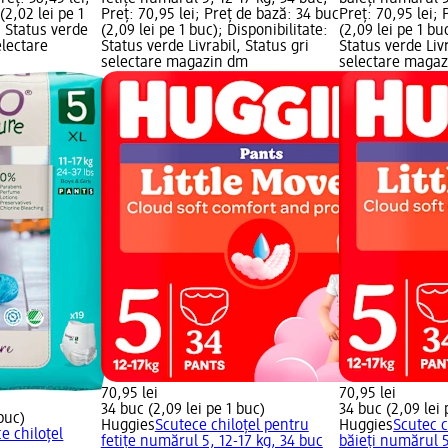
(2,02 lei pe 1
Preț: 70,95 lei; Preț de bază: 34 buc
Preț: 70,95 lei;
: Status verde
(2,09 lei pe 1 buc); Disponibilitate:
(2,09 lei pe 1 bu
electare
Status verde Livrabil, Status gri
Status verde Livr
selectare magazin dm
selectare maga
70,95 lei
70,95 lei
34 buc (2,09 lei pe 1 buc)
34 buc (2,09 lei 
 buc)
Huggies
Scutece chiloțel pentru
Huggies
Scutec c
e chiloțel
fetițe numărul 5, 12-17 kg, 34 buc
băieți numărul 5