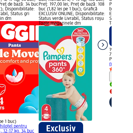
 Preț de bază: 34 buc
Preț: 197,00 lei; Preț de bază: 108
Preț: 197,00
c); Disponibilitate:
buc (1,82 lei pe 1 buc); Grafică
buc (2,66 le
abil, Status gri
EXCLUSIV ONLINE; Disponibilitate:
EXCLUSIV ON
zin dm
Status verde Livrabil, Status roșu
Status verde
Toate magazinele dm
Toate maga
197,00 lei
74 buc (2,66
Pampers
Scu
numărul 7, 
Notă
Livrabil
Toate ma
pe 1 buc)
hiloțel pentru
, 12-17 kg, 34 buc