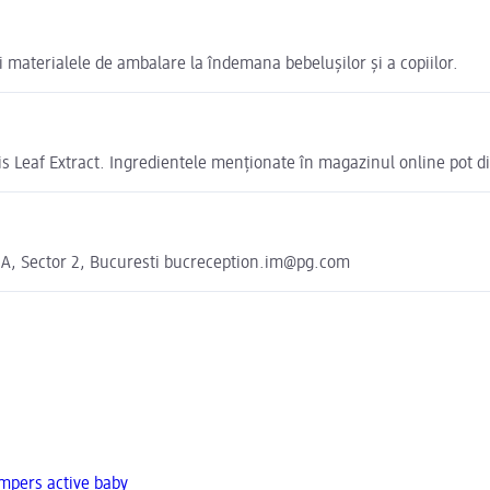
i materialele de ambalare la îndemana bebelușilor și a copiilor.
 Leaf Extract. Ingredientele menționate în magazinul online pot di
2A, Sector 2, Bucuresti bucreception.im@pg.com
ampers active baby