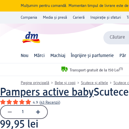
Mulțumim pentru comandă. Momentan timpul de livrare este de 5 
Compania
Media și presă
Carieră
Inspirație și sfaturi
T
Căutare
Nou
Mărci
Machiaj
Îngrijire și parfumerie
Păr
(1)
Transport gratuit de la 150 Lei
Pagina principală
Bebe și copii
Scutece și altele
Scutece c
Pampers active baby
Scutece
4.9
(
43 Recenzii
)
99,95 lei