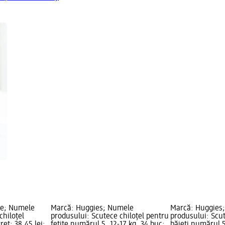
re; Numele
Marcă: Huggies; Numele
Marcă: Huggies
chiloțel
produsului: Scutece chiloțel pentru
produsului: Scut
eț: 38,45 lei;
fetițe numărul 5, 12-17 kg, 34 buc;
băieți numărul 5