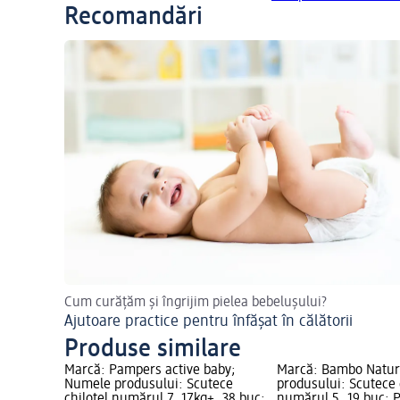
Recomandări
Cum curățăm și îngrijim pielea bebelușului?
Ajutoare practice pentru înfășat în călătorii
Produse similare
Marcă: Pampers active baby;
Marcă: Bambo Natu
Numele produsului: Scutece
produsului: Scutece 
chiloțel numărul 7, 17kg+, 38 buc;
numărul 5, 19 buc; Pr