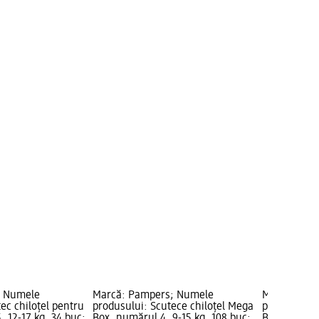
; Numele
Marcă: Pampers; Numele
Marcă: Pam
ec chiloțel pentru
produsului: Scutece chiloțel Mega
produsului:
, 12-17 kg, 34 buc;
Box, numărul 4, 9-15 kg, 108 buc;
Box, număru