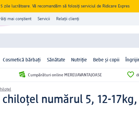
zile lucrătoare. Vă recomandăm să folosiți serviciul de Ridicare Expres
răiți mai conștient
Servicii
Relații clienți
Cosmetică bărbați
Sănătate
Nutriție
Bebe și copii
Îngrij
Cumpărături online MEREUAVANTAJOASE
d
hiloțel
 chiloțel numărul 5, 12-17kg,