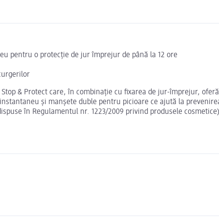
eu pentru o protecție de jur împrejur de până la 12 ore
curgerilor
op & Protect care, în combinație cu fixarea de jur-împrejur, oferă p
antaneu și manșete duble pentru picioare ce ajută la prevenirea sc
ispuse în Regulamentul nr. 1223/2009 privind produsele cosmetice)