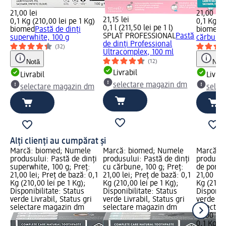
21,00 lei
21,00 lei
21,15 lei
0,1 Kg (210,00 lei pe 1 Kg)
0,1 Kg (2
0,1 l (211,50 lei pe 1 l)
biomed
Pastă de dinți
biomed
P
SPLAT PROFESSIONAL
Pastă
superwhite, 100 g
cărbune,
de dinți Professional
(32)
Ultracomplex, 100 ml
Notă
Notă
(12)
Livrabil
Livrabil
Livrab
selectare magazin dm
selectare magazin dm
selec
Alți clienți au cumpărat și
Marcă: biomed; Numele
Marcă: biomed; Numele
Marcă: 
produsului: Pastă de dinți
produsului: Pastă de dinți
produsul
superwhite, 100 g; Preț:
cu cărbune, 100 g; Preț:
de portoc
21,00 lei; Preț de bază: 0,1
21,00 lei; Preț de bază: 0,1
21,00 lei
Kg (210,00 lei pe 1 Kg);
Kg (210,00 lei pe 1 Kg);
Kg (210,0
Disponibilitate: Status
Disponibilitate: Status
Disponibi
verde Livrabil, Status gri
verde Livrabil, Status gri
verde Liv
selectare magazin dm
selectare magazin dm
selectar
21,00 lei
0,1 Kg (2