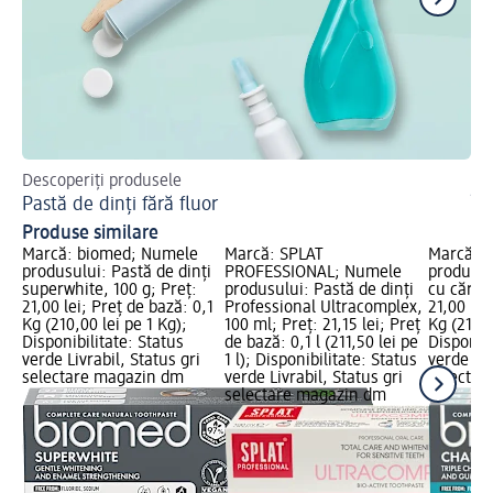
Descoperiți produsele
Af
Pastă de dinți fără fluor
În
Produse similare
Marcă: biomed; Numele
Marcă: SPLAT
Marcă: 
produsului: Pastă de dinți
PROFESSIONAL; Numele
produsul
superwhite, 100 g; Preț:
produsului: Pastă de dinți
cu cărbu
21,00 lei; Preț de bază: 0,1
Professional Ultracomplex,
21,00 lei
Kg (210,00 lei pe 1 Kg);
100 ml; Preț: 21,15 lei; Preț
Kg (210,0
Disponibilitate: Status
de bază: 0,1 l (211,50 lei pe
Disponibi
verde Livrabil, Status gri
1 l); Disponibilitate: Status
verde Liv
selectare magazin dm
verde Livrabil, Status gri
selectar
selectare magazin dm