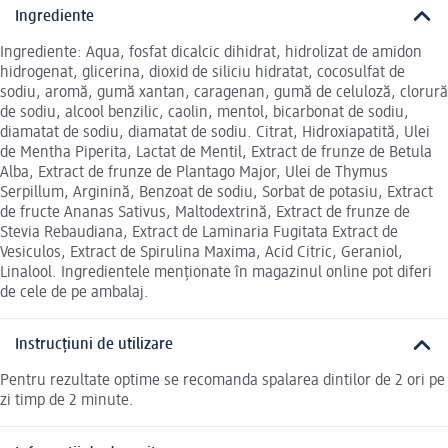
Ingrediente
Ingrediente: Aqua, fosfat dicalcic dihidrat, hidrolizat de amidon
hidrogenat, glicerina, dioxid de siliciu hidratat, cocosulfat de
sodiu, aromă, gumă xantan, caragenan, gumă de celuloză, clorură
de sodiu, alcool benzilic, caolin, mentol, bicarbonat de sodiu,
diamatat de sodiu, diamatat de sodiu. Citrat, Hidroxiapatită, Ulei
de Mentha Piperita, Lactat de Mentil, Extract de frunze de Betula
Alba, Extract de frunze de Plantago Major, Ulei de Thymus
Serpillum, Arginină, Benzoat de sodiu, Sorbat de potasiu, Extract
de fructe Ananas Sativus, Maltodextrină, Extract de frunze de
Stevia Rebaudiana, Extract de Laminaria Fugitata Extract de
Vesiculos, Extract de Spirulina Maxima, Acid Citric, Geraniol,
Linalool. Ingredientele menționate în magazinul online pot diferi
de cele de pe ambalaj.
Instrucțiuni de utilizare
Pentru rezultate optime se recomanda spalarea dintilor de 2 ori pe
zi timp de 2 minute.