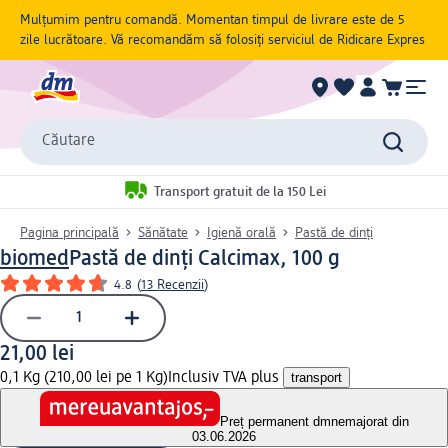
Mulțumim pentru comandă. Momentan timpul de livrare este de 5
zile lucrătoare. Vă recomandăm să folosiți serviciul de Ridicare Expres
Căutare
Transport gratuit de la 150 Lei
Pagina principală
Sănătate
Igienă orală
Pastă de dinți
biomed
Pastă de dinți Calcimax, 100 g
4.8
(
13 Recenzii
)
21,00 lei
0,1 Kg (210,00 lei pe 1 Kg)
Inclusiv TVA plus
transport
Preț permanent dm
nemajorat din
03.06.2026