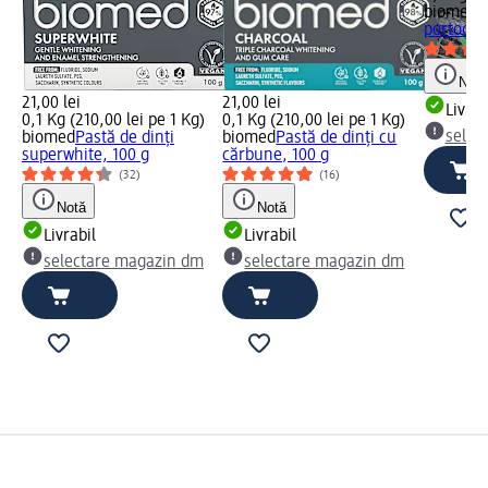
biomed
P
portocale
Notă
21,00 lei
21,00 lei
Livrab
0,1 Kg (210,00 lei pe 1 Kg)
0,1 Kg (210,00 lei pe 1 Kg)
selec
biomed
Pastă de dinți
biomed
Pastă de dinți cu
superwhite, 100 g
cărbune, 100 g
(32)
(16)
Notă
Notă
Livrabil
Livrabil
selectare magazin dm
selectare magazin dm