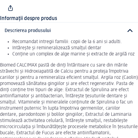
Informații despre produs
Descrierea produsului
Recomandat intregii familii: copii de la 6 ani si adulti.
Intărește și remineralizează smalțul dentar
Conține un complex de alge marine și extracte de argilă roz
Biomed CALCIMAX pastă de dinți întăritoare cu sare din mările
străvechi și Hidroxiapatită de Calciu pentru a proteja împotriva
cariilor și pentru a remineraliza eficient smalțul. Argila roz (Caolin)
promovează sănătatea gingiilor și are efect regenerativ. Pasta de
dinți conține trei tipuri de alge: Extractul de Spirulina are efect
antiinflamator și antibacterian, întărește țesuturile dentare și
smalțul. Vitaminele și mineralele conținute de Spirulina o fac un
instrument puternic în lupta împotriva germenilor, cariilor
dentare, parodontozei și bolilor gingiilor; Extractul de Laminaria
stimulează activitatea celulară, întărește smalțul, restabilește
microcirculația și îmbunătățește procesele metabolice în țesuturile
bucale; Extractul de Fucus are efecte antiinflamatorii,