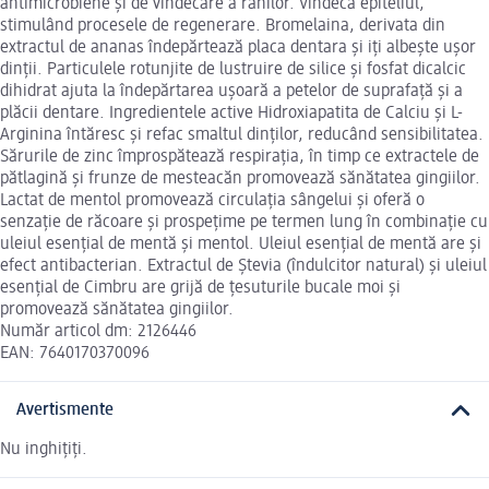
antimicrobiene și de vindecare a rănilor. Vindecă epiteliul,
stimulând procesele de regenerare. Bromelaina, derivata din
extractul de ananas îndepărtează placa dentara și iți albește ușor
dinții. Particulele rotunjite de lustruire de silice și fosfat dicalcic
dihidrat ajuta la îndepărtarea ușoară a petelor de suprafață și a
plăcii dentare. Ingredientele active Hidroxiapatita de Calciu și L-
Arginina întăresc și refac smaltul dinților, reducând sensibilitatea.
Sărurile de zinc împrospătează respirația, în timp ce extractele de
pătlagină și frunze de mesteacăn promovează sănătatea gingiilor.
Lactat de mentol promovează circulația sângelui și oferă o
senzație de răcoare și prospețime pe termen lung în combinație cu
uleiul esențial de mentă și mentol. Uleiul esențial de mentă are și
efect antibacterian. Extractul de Ștevia (îndulcitor natural) și uleiul
esențial de Cimbru are grijă de țesuturile bucale moi și
promovează sănătatea gingiilor.
Număr articol dm: 2126446
EAN: 7640170370096
Avertismente
Nu inghițiți.