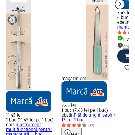
7,45 lei
6 buc (1,
ebelin
Be
manichiu
Livrab
selec
magazin dm
7,45 lei
1 buc (7,45 lei pe 1 buc)
11,45 lei
ebelin
Pilă de unghii saphir
1 buc (11,45 lei pe 1 buc)
13cm, 1 buc
ebelin
Instrument
(97)
multifuncțional pentru
manichiură, 1 buc
Notă