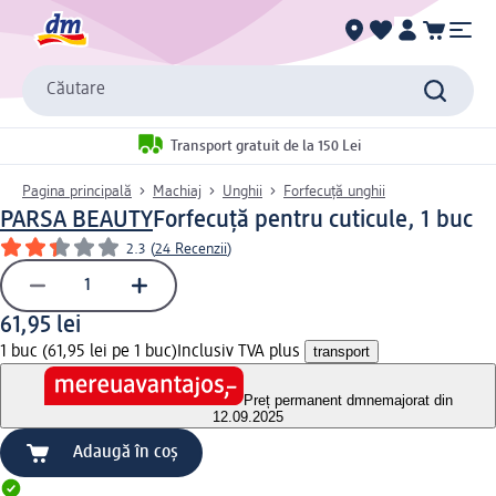
Căutare
Transport gratuit de la 150 Lei
Pagina principală
Machiaj
Unghii
Forfecuță unghii
PARSA BEAUTY
Forfecuță pentru cuticule, 1 buc
2.3
(
24 Recenzii
)
61,95 lei
1 buc (61,95 lei pe 1 buc)
Inclusiv TVA plus
transport
Preț permanent dm
nemajorat din
12.09.2025
Adaugă în coș