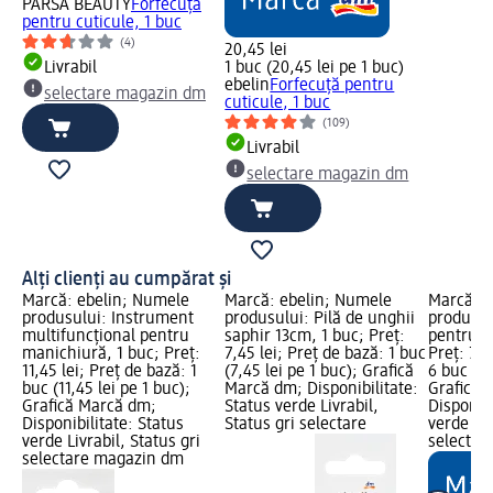
PARSA BEAUTY
Forfecuță
pentru cuticule, 1 buc
(4)
20,45 lei
Livrabil
1 buc (20,45 lei pe 1 buc)
ebelin
Forfecuță pentru
selectare magazin dm
cuticule, 1 buc
(109)
Livrabil
selectare magazin dm
Alți clienți au cumpărat și
Marcă: ebelin; Numele
Marcă: ebelin; Numele
Marcă: e
produsului: Instrument
produsului: Pilă de unghii
produsul
multifuncțional pentru
saphir 13cm, 1 buc; Preț:
pentru m
manichiură, 1 buc; Preț:
7,45 lei; Preț de bază: 1 buc
Preț: 7,4
11,45 lei; Preț de bază: 1
(7,45 lei pe 1 buc); Grafică
6 buc (1,
buc (11,45 lei pe 1 buc);
Marcă dm; Disponibilitate:
Grafică 
Grafică Marcă dm;
Status verde Livrabil,
Disponibi
Disponibilitate: Status
Status gri selectare
verde Liv
verde Livrabil, Status gri
selectar
selectare magazin dm