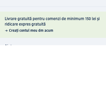
Livrare gratuită pentru comenzi de minimum 150 lei și
ridicare expres gratuită
Creați contul meu dm acum
Ajutor
Avantaje și Servicii
Relații clienți
Livrare și transport
Returnare și schimb
Compania dm
Compania
Responsabilitate
Carieră
Presă
Structura corporativă
Universul produselor dm
Lumea dm