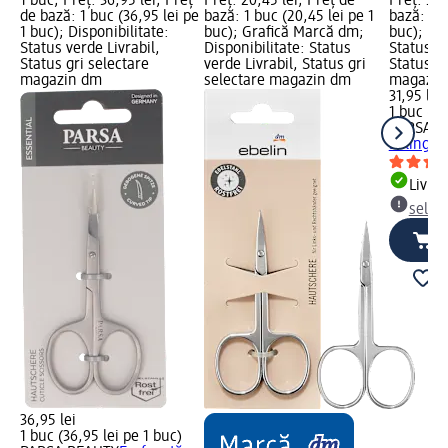
1 buc; Preț: 36,95 lei; Preț
Preț: 20,45 lei; Preț de
Preț: 31,
de bază: 1 buc (36,95 lei pe
bază: 1 buc (20,45 lei pe 1
bază: 1 b
1 buc); Disponibilitate:
buc); Grafică Marcă dm;
buc); Dis
Status verde Livrabil,
Disponibilitate: Status
Status ve
Status gri selectare
verde Livrabil, Status gri
Status gr
magazin dm
selectare magazin dm
magazin
31,95 lei
1 buc (31
PARSA B
Solingen
Livrab
selec
36,95 lei
1 buc (36,95 lei pe 1 buc)