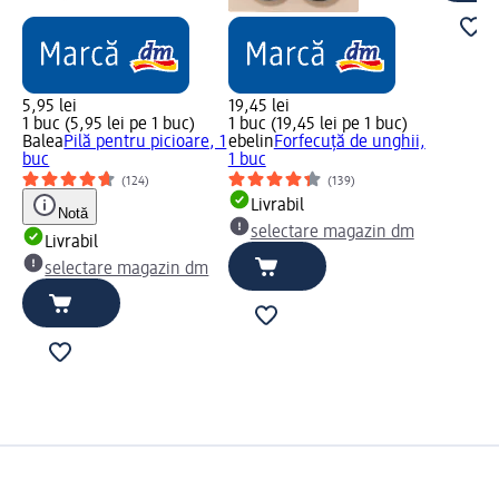
5,95 lei
19,45 lei
1 buc (5,95 lei pe 1 buc)
1 buc (19,45 lei pe 1 buc)
Balea
Pilă pentru picioare, 1
ebelin
Forfecuță de unghii,
buc
1 buc
(124)
(139)
Livrabil
Notă
selectare magazin dm
Livrabil
m
selectare magazin dm