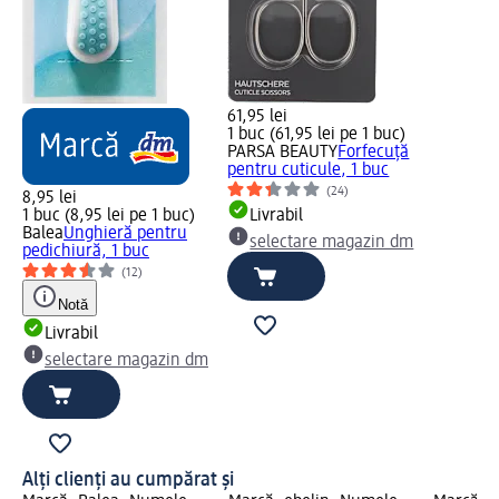
61,95 lei
1 buc (61,95 lei pe 1 buc)
PARSA BEAUTY
Forfecuță
pentru cuticule, 1 buc
(24)
8,95 lei
1 buc (8,95 lei pe 1 buc)
Livrabil
Balea
Unghieră pentru
selectare magazin dm
pedichiură, 1 buc
(12)
Notă
Livrabil
selectare magazin dm
Alți clienți au cumpărat și