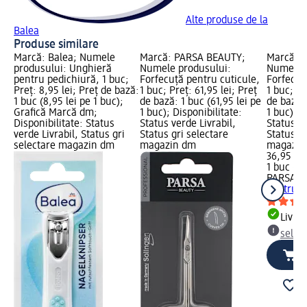
Alte produse de la
Balea
Produse similare
Marcă: Balea; Numele
Marcă: PARSA BEAUTY;
Marcă: 
produsului: Unghieră
Numele produsului:
Numele p
pentru pedichiură, 1 buc;
Forfecuță pentru cuticule,
Forfecuț
Preț: 8,95 lei; Preț de bază:
1 buc; Preț: 61,95 lei; Preț
1 buc; Pr
1 buc (8,95 lei pe 1 buc);
de bază: 1 buc (61,95 lei pe
de bază: 
Grafică Marcă dm;
1 buc); Disponibilitate:
1 buc); D
Disponibilitate: Status
Status verde Livrabil,
Status ve
verde Livrabil, Status gri
Status gri selectare
Status gr
selectare magazin dm
magazin dm
magazin
36,95 lei
1 buc (36
PARSA B
pentru c
Livrab
selec