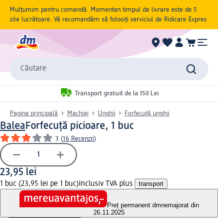
Mulțumim pentru comandă. Momentan timpul de livrare este de 5
zile lucrătoare. Vă recomandăm să folosiți serviciul de Ridicare Expres
Căutare
Transport gratuit de la 150 Lei
Pagina principală
Machiaj
Unghii
Forfecuță unghii
Balea
Forfecuță picioare, 1 buc
3
(
16 Recenzii
)
23,95 lei
1 buc (23,95 lei pe 1 buc)
Inclusiv TVA plus
transport
Preț permanent dm
nemajorat din
26.11.2025