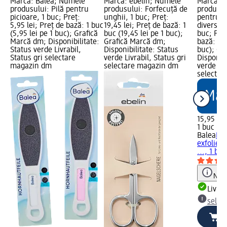
Marcă: Balea; Numele
Marcă: ebelin; Numele
Marcă: 
produsului: Pilă pentru
produsului: Forfecuță de
produsul
;
picioare, 1 buc; Preț:
unghii, 1 buc; Preț:
pentru ex
ază:
5,95 lei; Preț de bază: 1 buc
19,45 lei; Preț de bază: 1
diverse c
(5,95 lei pe 1 buc); Grafică
buc (19,45 lei pe 1 buc);
buc; Preț
Marcă dm; Disponibilitate:
Grafică Marcă dm;
bază: 1 b
Status verde Livrabil,
Disponibilitate: Status
buc); Gr
Status gri selectare
verde Livrabil, Status gri
Disponibi
magazin dm
selectare magazin dm
verde Liv
selectar
15,95 lei
1 buc (15
Balea
Pil
exfoliere
..., 1 buc
Not
Livrab
selec