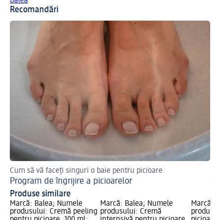
Balea
Recomandări
Cum să vă faceți singuri o baie pentru picioare
Îng
Program de îngrijire a picioarelor
În
Produse similare
Marcă: Balea; Numele
Marcă: Balea; Numele
Marcă: B
produsului: Cremă peeling
produsului: Cremă
produsul
pentru picioare, 100 ml;
internsivă pentru picioare,
picioare 