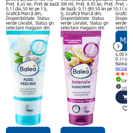
Preț: 8,45 lei; Preț de bază:
100 ml; Preț: 8,95 lei; Preț
Preț: 4,0
0,1 l (84,50 lei pe 1 l);
de bază: 0,1 l (89,50 lei pe 1
0,1 l (40,
Grafică Marcă dm;
l); Grafică Marcă dm;
Grafică 
Disponibilitate: Status
Disponibilitate: Status
Disponibi
verde Livrabil, Status gri
verde Livrabil, Status gri
verde Liv
selectare magazin dm
selectare magazin dm
selectar
4,00 lei
0,1 l (40,
Balea
Ba
picioare 
Livrab
selec