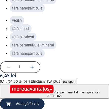
fără parafină/ulei mineral
fără nanoparticule
vegan
fără alcool
fără parabeni
fără parafină/ulei mineral
fără nanoparticule
6,45 lei
0,1 l (64,50 lei pe 1 l)
Inclusiv TVA plus
transport
Preț permanent dm
nemajorat din
26.11.2025
Adaugă în coș