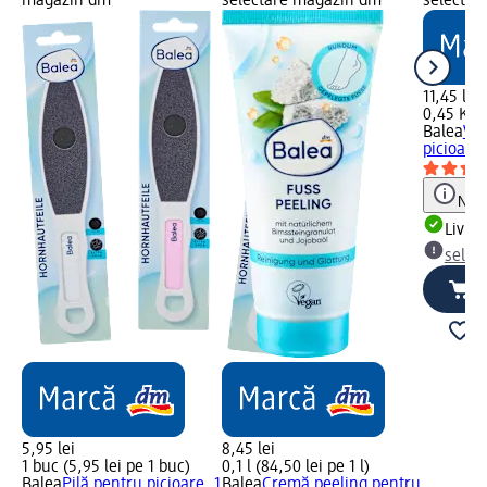
magazin dm
selectare magazin dm
selectar
11,45 lei
0,45 Kg (
Balea
Vit
picioare,
Notă
Livrab
selec
5,95 lei
8,45 lei
1 buc (5,95 lei pe 1 buc)
0,1 l (84,50 lei pe 1 l)
Balea
Pilă pentru picioare, 1
Balea
Cremă peeling pentru