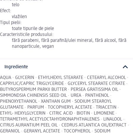
telo
Efect:
vlažilen
Tipul pielii:
toate tipurile de piele
Caracteristicile produsului:
fără parabeni, fără parafină/ulei mineral, fără alcool, fără
nanoparticule, vegan
Ingrediente
AQUA · GLYCERIN · ETHYLHEXYL STEARATE · CETEARYL ALCOHOL ·
CAPRYLIC/CAPRIC TRIGLYCERIDE · GLYCERYL STEARATE CITRATE ·
BUTYROSPERMUM PARKII BUTTER · PERSEA GRATISSIMA OIL ·
SIMMONDSIA CHINENSIS SEED OIL · UREA · PANTHENOL ·
PHENOXYETHANOL · XANTHAN GUM · SODIUM STEAROYL
GLUTAMATE · PARFUM · TOCOPHERYL ACETATE · TRIACETIN ·
ETHYL- HEXYLGLYCERIN · CITRIC ACID · BIOTIN · LIMONENE ·
TETRAMETHYL ACETYLOCTAHYDRONAPHTHALENES · LINALOOL ·
CITRUS AURANTIUM PEEL OIL · CEDRUS ATLANTICA OIL/EXTRACT ·
GERANIOL · GERANYL ACETATE · TOCOPHEROL · SODIUM