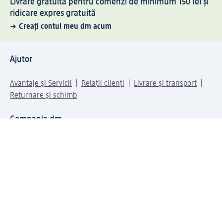
Livrare gratuită pentru comenzi de minimum 150 lei și
ridicare expres gratuită
Creați contul meu dm acum
Ajutor
Avantaje și Servicii
Relații clienți
Livrare și transport
Returnare și schimb
Compania dm
Compania
Responsabilitate
Carieră
Presă
Structura corporativă
Universul produselor dm
Lumea dm