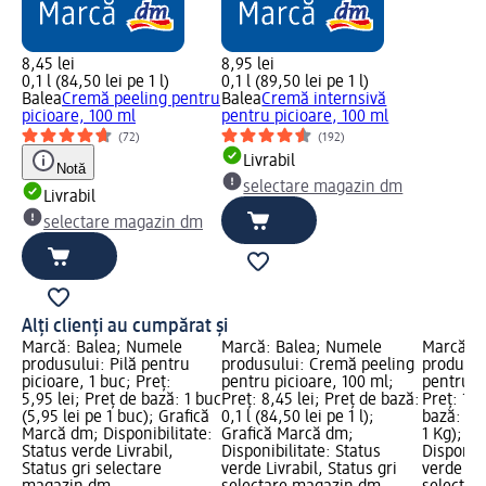
8,45 lei
8,95 lei
0,1 l (84,50 lei pe 1 l)
0,1 l (89,50 lei pe 1 l)
Balea
Cremă peeling pentru
Balea
Cremă internsivă
picioare, 100 ml
pentru picioare, 100 ml
(72)
(192)
Livrabil
Notă
selectare magazin dm
Livrabil
selectare magazin dm
Alți clienți au cumpărat și
Marcă: Balea; Numele
Marcă: Balea; Numele
Marcă: B
produsului: Pilă pentru
produsului: Cremă peeling
produsulu
picioare, 1 buc; Preț:
pentru picioare, 100 ml;
pentru p
5,95 lei; Preț de bază: 1 buc
Preț: 8,45 lei; Preț de bază:
Preț: 11,
(5,95 lei pe 1 buc); Grafică
0,1 l (84,50 lei pe 1 l);
bază: 0,4
Marcă dm; Disponibilitate:
Grafică Marcă dm;
1 Kg); G
Status verde Livrabil,
Disponibilitate: Status
Disponibi
Status gri selectare
verde Livrabil, Status gri
verde Liv