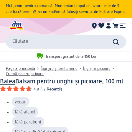
Mulțumim pentru comandă. Momentan timpul de livrare este de 5
zile lucrătoare. Vă recomandăm să folosiți serviciul de Ridicare Expres
Căutare
Transport gratuit de la 150 Lei
Pagina principală
Îngrijire și parfumerie
Îngrijire picioare
Cremă pentru picioare
Balea
Balsam pentru unghii și picioare, 100 ml
4.8
(
92 Recenzii
)
vegan
fără alcool
fără parabeni