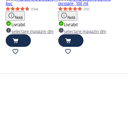
buc
picioare, 100 ml
(124)
(72)
Notă
Notă
Livrabil
Livrabil
selectare magazin dm
selectare magazin dm