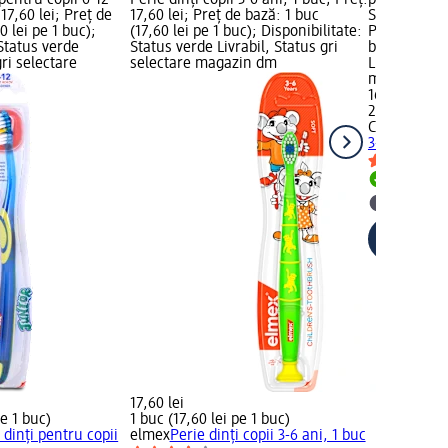
 pentru copii 6-12
Perie dinți copii 3-6 ani, 1 buc; Preț:
produsului: 
 17,60 lei; Preț de
17,60 lei; Preț de bază: 1 buc
Smiles 3-5 a
0 lei pe 1 buc);
(17,60 lei pe 1 buc); Disponibilitate:
Preț de bază
 Status verde
Status verde Livrabil, Status gri
buc); Dispon
gri selectare
selectare magazin dm
Livrabil, St
magazin d
16,40 lei
2 buc (8,20 
Colgate
Peri
3-5 ani, 24 
Livrabil
selectar
17,60 lei
pe 1 buc)
1 buc (17,60 lei pe 1 buc)
 dinți pentru copii
elmex
Perie dinți copii 3-6 ani, 1 buc