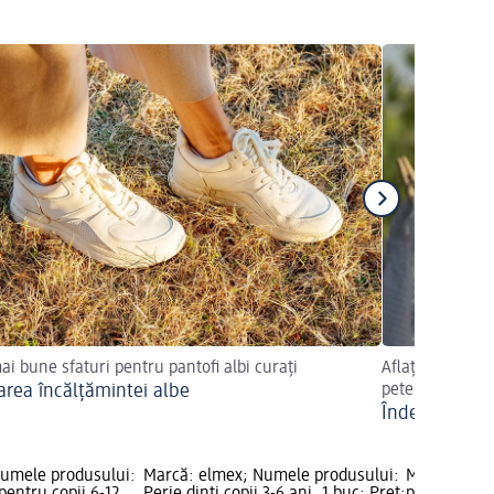
ai bune sfaturi pentru pantofi albi curați
Aflați cum să î
area încălțămintei albe
pete
Îndepărtarea
umele produsului:
Marcă: elmex; Numele produsului:
Marcă: Col