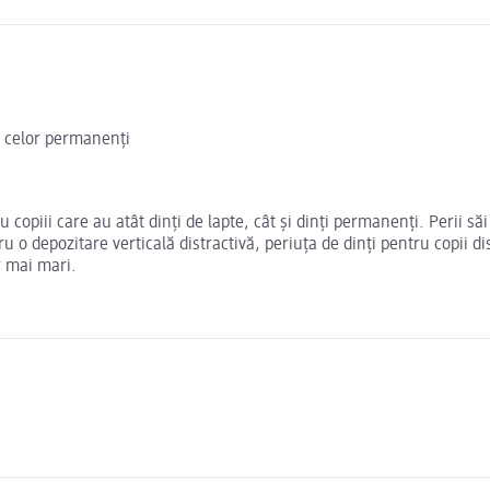
 a celor permanenți
copiii care au atât dinți de lapte, cât și dinți permanenți. Perii săi 
ru o depozitare verticală distractivă, periuța de dinți pentru copii 
r mai mari.