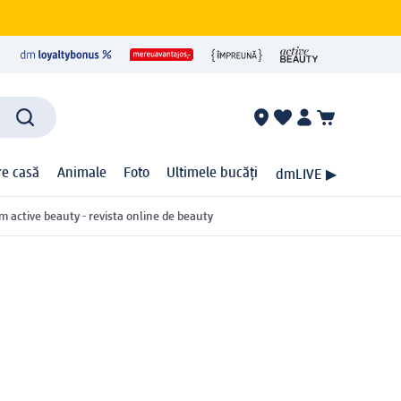
ire casă
Animale
Foto
Ultimele bucăți
dmLIVE ▶
m active beauty - revista online de beauty