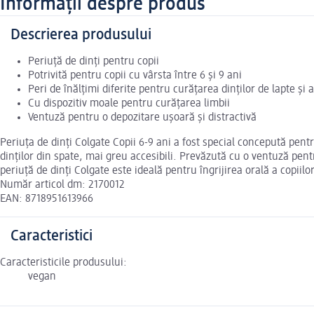
Informații despre produs
Descrierea produsului
Periuță de dinți pentru copii
Potrivită pentru copii cu vârsta între 6 și 9 ani
Peri de înălțimi diferite pentru curățarea dinților de lapte și
Cu dispozitiv moale pentru curățarea limbii
Ventuză pentru o depozitare ușoară și distractivă
Periuța de dinți Colgate Copii 6-9 ani a fost special concepută pentru 
dinților din spate, mai greu accesibili. Prevăzută cu o ventuză pent
periuță de dinți Colgate este ideală pentru îngrijirea orală a copiilo
Număr articol dm: 2170012
EAN: 8718951613966
Caracteristici
Caracteristicile produsului:
vegan