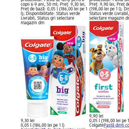
produsului: Pastă de dinți pentru
produsului: Pastă din
copii 6-9 ani, 50 ml; Preț: 9,30 lei;
Preț: 9,90 lei; Preț d
Preț de bază: 0,05 l (186,00 lei pe 1
(198,00 lei pe 1 l); Di
l); Disponibilitate: Status verde
Status verde Livrabil
Livrabil, Status gri selectare
selectare magazin 
magazin dm
9,90 lei
9,30 lei
0,05 l (198,00 lei pe 1
0,05 l (186,00 lei pe 1 l)
Colgate
Pastă dinți c