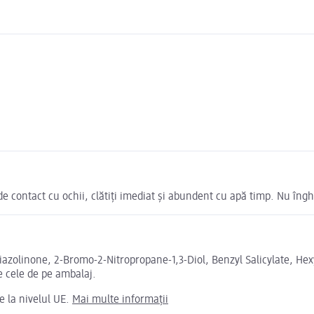
 de contact cu ochii, clătiți imediat și abundent cu apă timp. Nu îngh
iazolinone, 2-Bromo-2-Nitropropane-1,3-Diol, Benzyl Salicylate, He
e cele de pe ambalaj.
e la nivelul UE.
Mai multe informații