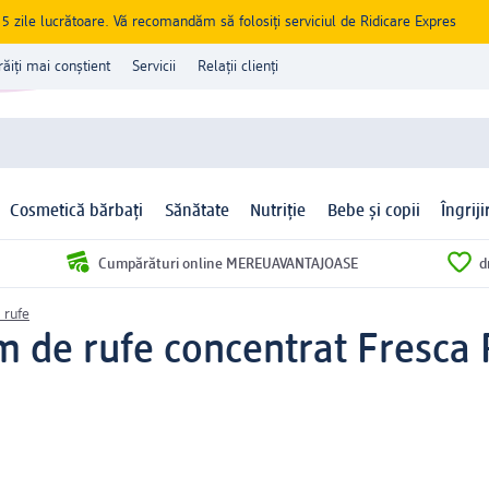
zile lucrătoare. Vă recomandăm să folosiți serviciul de Ridicare Expres
răiți mai conștient
Servicii
Relații clienți
Cosmetică bărbați
Sănătate
Nutriție
Bebe și copii
Îngrij
Cumpărături online MEREUAVANTAJOASE
d
 rufe
 de rufe concentrat Fresca 