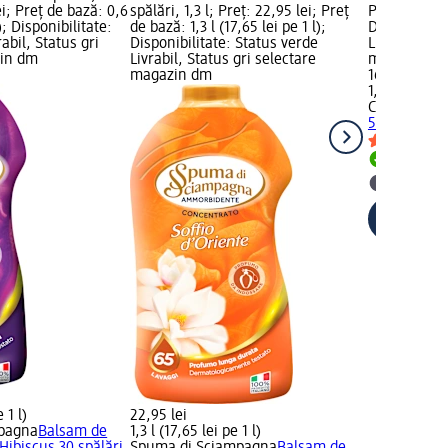
ei; Preț de bază: 0,6
spălări, 1,3 l; Preț: 22,95 lei; Preț
Preț de bază:
l); Disponibilitate:
de bază: 1,3 l (17,65 lei pe 1 l);
Disponibilit
abil, Status gri
Disponibilitate: Status verde
Livrabil, St
zin dm
Livrabil, Status gri selectare
magazin d
magazin dm
16,95 lei
1,14 l (14,87 
CHANTECLA
57 spălări, 1
Livrabil
selectar
 1 l)
22,95 lei
pagna
Balsam de
1,3 l (17,65 lei pe 1 l)