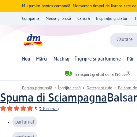
Mulțumim pentru comandă. Momentan timpul de livrare este de 5 
Compania
Media și presă
Carieră
Inspirație și sfaturi
T
Căutare
Nou
Mărci
Machiaj
Îngrijire și parfumerie
Păr
(1)
Transport gratuit de la 150 Lei
Pagina principală
Îngrijire casă
Detergent rufe
Balsam de
Spuma di Sciampagna
Balsam
5
(
2 Recenzii
)
parfumat