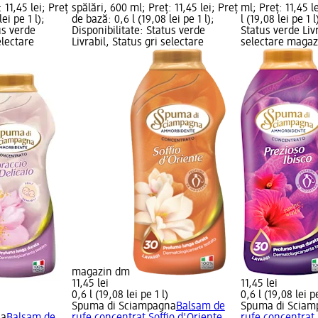
 11,45 lei; Preț
spălări, 600 ml; Preț: 11,45 lei; Preț
ml; Preț: 11,45 l
ei pe 1 l);
de bază: 0,6 l (19,08 lei pe 1 l);
l (19,08 lei pe 1 
us verde
Disponibilitate: Status verde
Status verde Livr
electare
Livrabil, Status gri selectare
selectare maga
magazin dm
11,45 lei
11,45 lei
0,6 l (19,08 lei pe 1 l)
0,6 l (19,08 lei pe
Spuma di Sciampagna
Balsam de
Spuma di Sciam