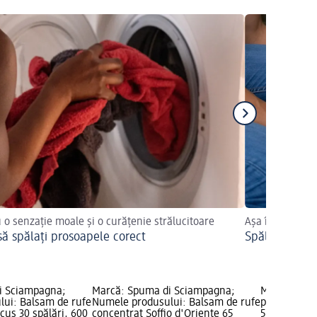
 o senzație moale și o curățenie strălucitoare
Așa își mențin
ă spălați prosoapele corect
Spălarea core
i Sciampagna;
Marcă: Spuma di Sciampagna;
Marcă: CHA
ui: Balsam de rufe
Numele produsului: Balsam de rufe
produsului:
cus 30 spălări, 600
concentrat Soffio d'Oriente 65
57 spălări, 1