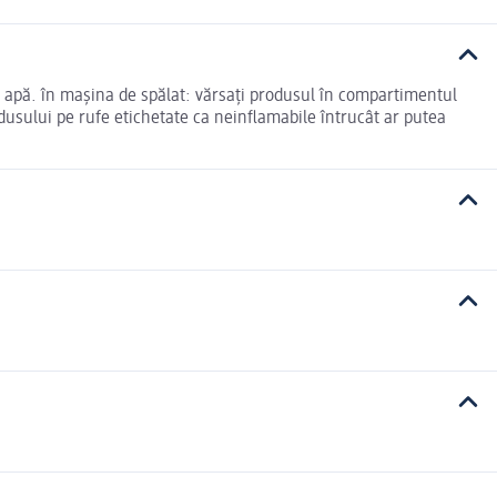
de apă. în mașina de spălat: vărsați produsul în compartimentul
odusului pe rufe etichetate ca neinflamabile întrucât ar putea