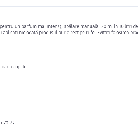
l pentru un parfum mai intens); spălare manuală: 20 ml în 10 litri 
 aplicați niciodată produsul pur direct pe rufe. Evitați folosirea pr
emâna copiilor.
n 70-72