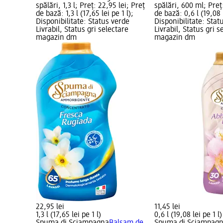
spălări, 1,3 l; Preț: 22,95 lei; Preț
spălări, 600 ml; Preț:
de bază: 1,3 l (17,65 lei pe 1 l);
de bază: 0,6 l (19,08 l
Disponibilitate: Status verde
Disponibilitate: Stat
Livrabil, Status gri selectare
Livrabil, Status gri s
magazin dm
magazin dm
22,95 lei
11,45 lei
1,3 l (17,65 lei pe 1 l)
0,6 l (19,08 lei pe 1 l)