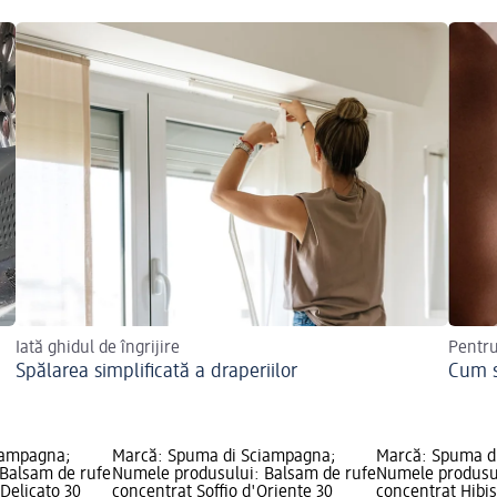
Iată ghidul de îngrijire
Pentru
Spălarea simplificată a draperiilor
Cum s
iampagna;
Marcă: Spuma di Sciampagna;
Marcă: Spuma d
Balsam de rufe
Numele produsului: Balsam de rufe
Numele produsul
Delicato 30
concentrat Soffio d'Oriente 30
concentrat Hibis