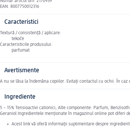
Număr articol dm: 2170939
EAN: 8007750012316
Caracteristici
Textură / consistență / aplicare:
tekoče
Caracteristicile produsului:
parfumat
Avertismente
A nu se lăsa la îndemâna copiilor. Evitați contactul cu ochii. În caz
Ingrediente
5 – 15% Tensioactivi cationici; Alte componente: Parfum, Benzisoth
Geraniol Ingredientele menționate în magazinul online pot diferi d
Acest link vă oferă informații suplimentare despre ingredient