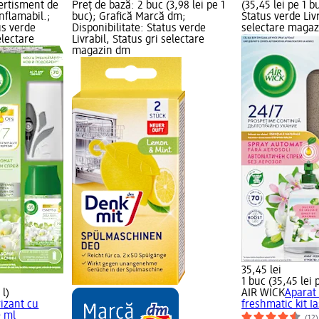
Avertisment de
Preț de bază: 2 buc (3,98 lei pe 1
(35,45 lei pe 1 b
inflamabil.;
buc); Grafică Marcă dm;
Status verde Livr
us verde
Disponibilitate: Status verde
selectare maga
electare
Livrabil, Status gri selectare
magazin dm
35,45 lei
1 buc (35,45 lei 
 l)
AIR WICK
Aparat
izant cu
freshmatic kit I
0 ml
(12)