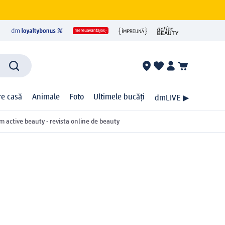
ire casă
Animale
Foto
Ultimele bucăți
dmLIVE ▶
m active beauty - revista online de beauty