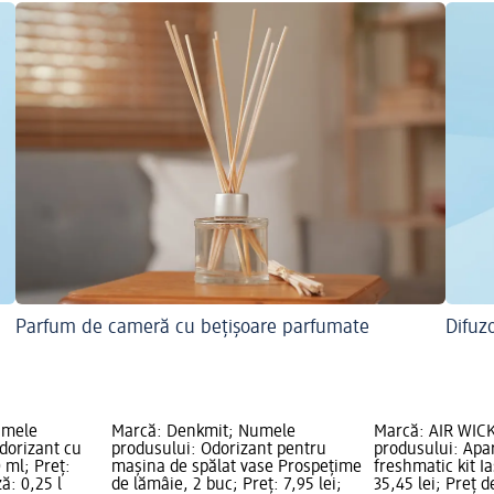
Parfum de cameră cu bețișoare parfumate
Difuz
umele
Marcă: Denkmit; Numele
Marcă: AIR WIC
dorizant cu
produsului: Odorizant pentru
produsului: Apa
 ml; Preț:
mașina de spălat vase Prospețime
freshmatic kit I
ză: 0,25 l
de lămâie, 2 buc; Preț: 7,95 lei;
35,45 lei; Preț d