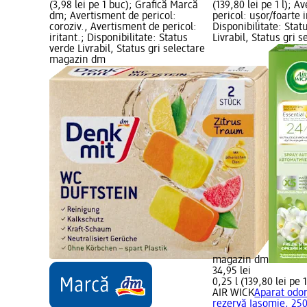
(3,98 lei pe 1 buc); Grafică Marcă
(139,80 lei pe 1 l); 
dm; Avertisment de pericol:
pericol: ușor/foarte 
coroziv., Avertisment de pericol:
Disponibilitate: Stat
iritant.; Disponibilitate: Status
Livrabil, Status gri s
verde Livrabil, Status gri selectare
magazin dm
magazin dm
34,95 lei
0,25 l (139,80 lei pe 1
AIR WICK
Aparat odor
rezervă Iasomie, 25