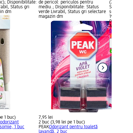
uc); Disponibilitate:
de pericol: periculos pentru
(79,80 lei pe
abil, Status gri
mediu.; Disponibilitate: Status
Status verde
zin dm
verde Livrabil, Status gri selectare
selectare 
magazin dm
19,95 lei
0,25 l (79,80
AIR WICK
Od
freshmatic 
Notă
Livrabil
selectar
pe 1 buc)
7,95 lei
 odorizant
2 buc (3,98 lei pe 1 buc)
asomie, 1 buc
PEAK
Odorizant pentru toaletă
lavandă, 2 buc