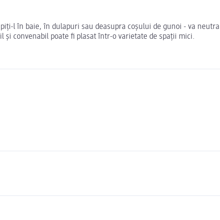
ipiți-l în baie, în dulapuri sau deasupra coșului de gunoi - va neutr
 și convenabil poate fi plasat într-o varietate de spații mici.