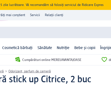
zile lucrătoare. Vă recomandăm să folosiți serviciul de Ridicare Expres
răiți mai conștient
Servicii
Relații clienți
Cosmetică bărbați
Sănătate
Nutriție
Bebe și copii
Îngrij
Cumpărături online MEREUAVANTAJOASE
d
eră
Odorizant, parfum de cameră
 stick up Citrice, 2 buc