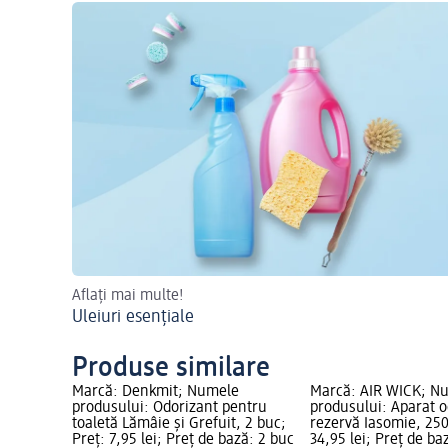
Aflați mai multe!
Uleiuri esențiale
Produse similare
Marcă: Denkmit; Numele
Marcă: AIR WICK; N
produsului: Odorizant pentru
produsului: Aparat o
toaletă Lămâie și Grefuit, 2 buc;
rezervă Iasomie, 250
Preț: 7,95 lei; Preț de bază: 2 buc
34,95 lei; Preț de ba