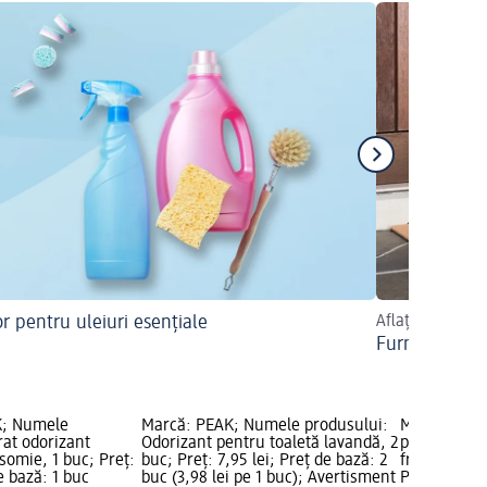
or pentru uleiuri esențiale
Aflați mai mult
Furnici în ca
K; Numele
Marcă: PEAK; Numele produsului:
Marcă: AIR
rat odorizant
Odorizant pentru toaletă lavandă, 2
produsului:
asomie, 1 buc; Preț:
buc; Preț: 7,95 lei; Preț de bază: 2
freshmatic 
e bază: 1 buc
buc (3,98 lei pe 1 buc); Avertisment
Preț: 19,95 