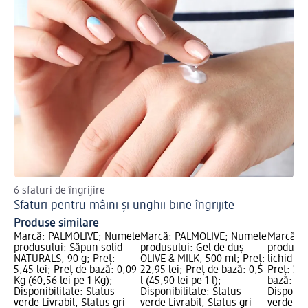
6 sfaturi de îngrijire
Sp
Sfaturi pentru mâini și unghii bine îngrijite
He
Produse similare
Marcă: PALMOLIVE; Numele
Marcă: PALMOLIVE; Numele
Marcă: 
produsului: Săpun solid
produsului: Gel de duș
produsul
NATURALS, 90 g; Preț:
OLIVE & MILK, 500 ml; Preț:
lichid Or
5,45 lei; Preț de bază: 0,09
22,95 lei; Preț de bază: 0,5
Preț: 30,
Kg (60,56 lei pe 1 Kg);
l (45,90 lei pe 1 l);
bază: 1 l 
Disponibilitate: Status
Disponibilitate: Status
Disponibi
verde Livrabil, Status gri
verde Livrabil, Status gri
verde Liv