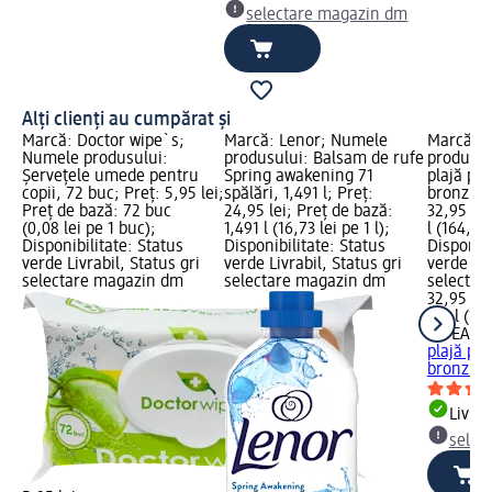
selectare magazin dm
Alți clienți au cumpărat și
Marcă: Doctor wipe`s;
Marcă: Lenor; Numele
Marcă: 
Numele produsului:
produsului: Balsam de rufe
produsul
Şerveţele umede pentru
Spring awakening 71
plajă pe
copii, 72 buc; Preț: 5,95 lei;
spălări, 1,491 l; Preț:
bronzulu
Preț de bază: 72 buc
24,95 lei; Preț de bază:
32,95 lei
(0,08 lei pe 1 buc);
1,491 l (16,73 lei pe 1 l);
l (164,75 
Disponibilitate: Status
Disponibilitate: Status
Disponibi
verde Livrabil, Status gri
verde Livrabil, Status gri
verde Liv
selectare magazin dm
selectare magazin dm
selectar
32,95 lei
0,2 l (164
NIVEA S
plajă pe
bronzulu
Livrab
selec