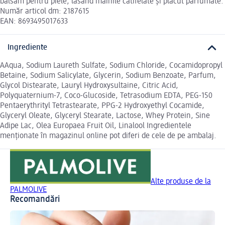
balsam pentru piele, lăsând mâinile catifelate și plăcut parfumate.
Număr articol dm: 2187615
EAN: 8693495017633
Ingrediente
AAqua, Sodium Laureth Sulfate, Sodium Chloride, Cocamidopropyl
Betaine, Sodium Salicylate, Glycerin, Sodium Benzoate, Parfum,
Glycol Distearate, Lauryl Hydroxysultaine, Citric Acid,
Polyquaternium-7, Coco-Glucoside, Tetrasodium EDTA, PEG-150
Pentaerythrityl Tetrastearate, PPG-2 Hydroxyethyl Cocamide,
Glyceryl Oleate, Glyceryl Stearate, Lactose, Whey Protein, Sine
Adipe Lac, Olea Europaea Fruit Oil, Linalool Ingredientele
menționate în magazinul online pot diferi de cele de pe ambalaj.
Alte produse de la
PALMOLIVE
Recomandări