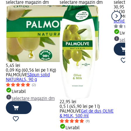
selectare magazin dm
selectare magazin dm
selectar
30,95 lei
1 l (30,95
PALMOLI
lichid Or
Livrab
selec
5,45 lei
0,09 Kg (60,56 lei pe 1 Kg)
PALMOLIVE
Săpun solid
NATURALS, 90 g
(2)
Livrabil
selectare magazin dm
22,95 lei
0,5 l (45,90 lei pe 1 l)
PALMOLIVE
Gel de duș OLIVE
& MILK, 500 ml
(9)
Livrabil