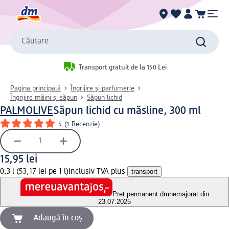
Căutare
Transport gratuit de la 150 Lei
Pagina principală
Îngrijire și parfumerie
Îngrijire mâini și săpun
Săpun lichid
PALMOLIVE
Săpun lichid cu măsline, 300 ml
5
(
1 Recenzie
)
15,95 lei
0,3 l (53,17 lei pe 1 l)
Inclusiv TVA plus
transport
Preț permanent dm
nemajorat din
23.07.2025
Adaugă în coș