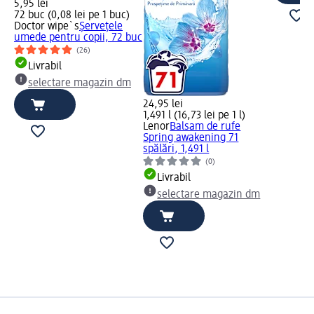
5,95 lei
72 buc (0,08 lei pe 1 buc)
Doctor wipe`s
Şerveţele
umede pentru copii, 72 buc
(26)
Livrabil
selectare magazin dm
24,95 lei
1,491 l (16,73 lei pe 1 l)
Lenor
Balsam de rufe
Spring awakening 71
spălări, 1,491 l
(0)
Livrabil
selectare magazin dm