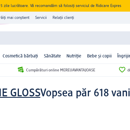
zile lucrătoare. Vă recomandăm să folosiți serviciul de Ridicare Expres
răiți mai conștient
Servicii
Relații clienți
Cosmetică bărbați
Sănătate
Nutriție
Bebe și copii
Îngrij
Cumpărături online MEREUAVANTAJOASE
d
ME GLOSS
Vopsea păr 618 vani