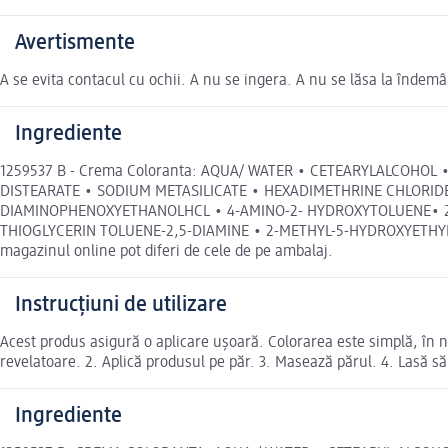
Avertismente
A se evita contacul cu ochii. A nu se ingera. A nu se lăsa la îndemâ
Ingrediente
1259537 B - Crema Coloranta: AQUA/ WATER • CETEARYLALCOHOL
DISTEARATE • SODIUM METASILICATE • HEXADIMETHRINE CHLORIDE • S
DIAMINOPHENOXYETHANOLHCL • 4-AMINO-2- HYDROXYTOLUENE• 2
THIOGLYCERIN TOLUENE-2,5-DIAMINE • 2-METHYL-5-HYDROXYETHYLA
magazinul online pot diferi de cele de pe ambalaj.
Instrucțiuni de utilizare
Acest produs asigură o aplicare uşoară. Colorarea este simplă, în 
revelatoare. 2. Aplică produsul pe păr. 3. Masează părul. 4. Lasă să 
Ingrediente