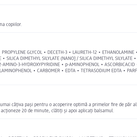
na copiilor.
 • PROPYLENE GLYCOL • DECETH-3 • LAURETH-12 • ETHANOLAMINE 
ILICA DIMETHYL SILYLATE (NANO] / SILICA DIMETHYL SILYLATE • CI
-AMINO-3-HYDROXYPYRIDINE • p-AMINOPHENOL • ASCORBICACID 
MINOPHENOL • CARBOMER • EDTA • TETRASODIUM EDTA • PARFUM / 
numai câţiva paşi pentru o acoperire optimă a primelor fire de păr 
acţioneze 20 de minute, clătiţi şi apoi aplicaţi balsamul.