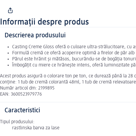
Informații despre produs
Descrierea produsului
Casting Creme Gloss oferă o culoare ultra-strălucitoare, cu a
Formulă cremă ce oferă acoperire optimă a firelor de păr alb
Părul este hrănit și mătăsos, bucurându-se de bogăția tonurilo
Îmbogățit cu miere ce hrănește intens, oferă luminozitate păr
Acest produs asigură o colorare ton pe ton, ce durează până la 28 de
conţine: 1 tub de cremă colorantă 48ml, 1 tub de cremă relevatoare
Număr articol dm: 2199895
EAN: 3600523979776
Caracteristici
Tipul produsului:
rastlinska barva za lase