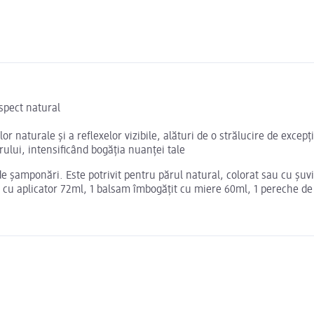
spect natural
r naturale și a reflexelor vizibile, alături de o strălucire de exce
ului, intensificând bogăția nuanței tale
 şamponări. Este potrivit pentru părul natural, colorat sau cu şuviţ
 cu aplicator 72ml, 1 balsam îmbogăţit cu miere 60ml, 1 pereche de 