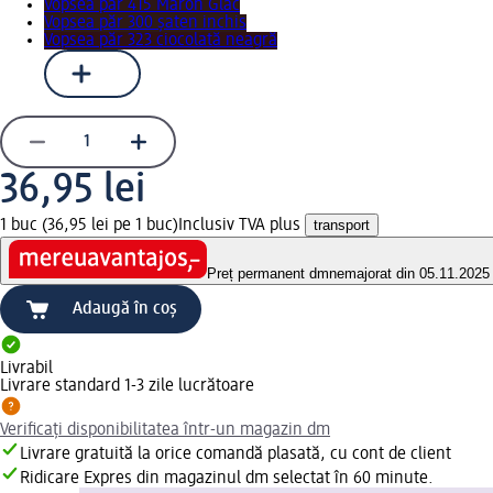
Vopsea păr 415 Maron Glac
Vopsea păr 300 şaten inchis
Vopsea păr 323 ciocolată neagră
36,95 lei
1 buc (36,95 lei pe 1 buc)
Inclusiv TVA plus
transport
Preț permanent dm
nemajorat din 05.11.2025
Adaugă în coș
Livrabil
Livrare standard 1-3 zile lucrătoare
Verificați disponibilitatea într-un magazin dm
Livrare gratuită la orice comandă plasată, cu cont de client
Ridicare Expres din magazinul dm selectat în 60 minute.