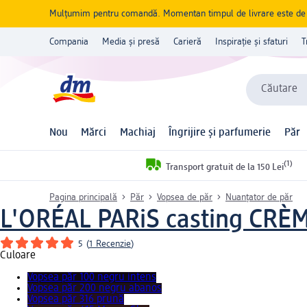
Mulțumim pentru comandă. Momentan timpul de livrare este de 5 
Compania
Media și presă
Carieră
Inspirație și sfaturi
T
Căutare
Nou
Mărci
Machiaj
Îngrijire și parfumerie
Păr
(1)
Transport gratuit de la 150 Lei
Pagina principală
Păr
Vopsea de păr
Nuanțator de păr
L'ORÉAL PARiS casting CRÈ
5
(
1 Recenzie
)
Culoare
Vopsea păr 100 negru intens
Vopsea păr 200 negru abanos
Vopsea păr 316 prună