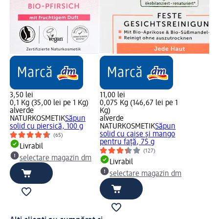
3,50 lei
11,00 lei
0,1 Kg (35,00 lei pe 1 Kg)
0,075 Kg (146,67 lei pe 1
alverde
Kg)
NATURKOSMETIK
Săpun
alverde
solid cu piersică, 100 g
NATURKOSMETIK
Săpun
solid cu caise și mango
(65)
pentru față, 75 g
Livrabil
(127)
selectare magazin dm
Livrabil
selectare magazin dm