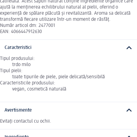
catifelată. Acest săpun natural conține ingrediente organice care
ajută la menținerea echilibrului natural al pielii, oferind o
experiență de spălare plăcută și revitalizantă. Aroma sa delicată
transformă fiecare utilizare într-un moment de răsfăț.
Număr articol dm: 2477001
EAN: 4066447912630
Caracteristici
Tipul produsului:
trdo milo
Tipul pielii:
toate tipurile de piele, piele delicată/sensibilă
Caracteristicile produsului:
vegan, cosmetică naturală
Avertismente
Evitați contactul cu ochii.