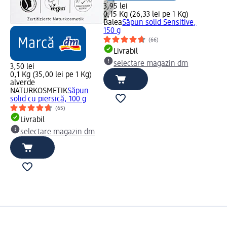
3,95 lei
0,15 Kg (26,33 lei pe 1 Kg)
Balea
Săpun solid Sensitive,
150 g
(66)
Livrabil
selectare magazin dm
3,50 lei
0,1 Kg (35,00 lei pe 1 Kg)
alverde
NATURKOSMETIK
Săpun
solid cu piersică, 100 g
(65)
Livrabil
selectare magazin dm