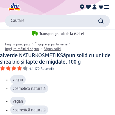
Căutare
Transport gratuit de la 150 Lei
Pagina principală
Îngrijire și parfumerie
Îngrijire mâini și săpun
Săpun solid
alverde NATURKOSMETIK
Săpun solid cu unt de
shea bio și lapte de migdale, 100 g
4.1
(
70 Recenzii
)
vegan
cosmetică naturală
vegan
cosmetică naturală