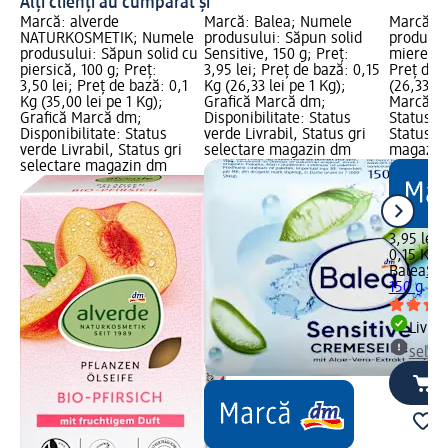
Alți clienți au cumpărat și
Marcă: alverde
Marcă: Balea; Numele
Marcă: B
NATURKOSMETIK; Numele
produsului: Săpun solid
produsul
produsului: Săpun solid cu
Sensitive, 150 g; Preț:
miere, 15
piersică, 100 g; Preț:
3,95 lei; Preț de bază: 0,15
Preț de 
3,50 lei; Preț de bază: 0,1
Kg (26,33 lei pe 1 Kg);
(26,33 le
Kg (35,00 lei pe 1 Kg);
Grafică Marcă dm;
Marcă dm
Grafică Marcă dm;
Disponibilitate: Status
Status ve
Disponibilitate: Status
verde Livrabil, Status gri
Status gr
verde Livrabil, Status gri
selectare magazin dm
magazin
selectare magazin dm
3,95 lei
0,15 Kg (
Balea
Săp
150 g
Livrab
selec