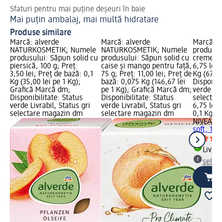
Sfaturi pentru mai puține deșeuri în baie
6 s
Mai puțin ambalaj, mai multă hidratare
Sf
Produse similare
Marcă: alverde
Marcă: alverde
Marcă: 
NATURKOSMETIK; Numele
NATURKOSMETIK; Numele
produsul
produsului: Săpun solid cu
produsului: Săpun solid cu
creme sof
piersică, 100 g; Preț:
caise și mango pentru față,
6,75 lei;
3,50 lei; Preț de bază: 0,1
75 g; Preț: 11,00 lei; Preț de
Kg (67,50
Kg (35,00 lei pe 1 Kg);
bază: 0,075 Kg (146,67 lei
Disponibi
Grafică Marcă dm;
pe 1 Kg); Grafică Marcă dm;
verde Liv
Disponibilitate: Status
Disponibilitate: Status
selectar
verde Livrabil, Status gri
verde Livrabil, Status gri
6,75 lei
selectare magazin dm
selectare magazin dm
0,1 Kg (6
NIVEA
Să
soft, 100
Livrab
selec