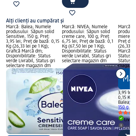
Alți clienți au cumpărat și
Marcă: Balea; Numele
Marcă: NIVEA; Numele
Marcă: B
produsului: Săpun solid
produsului: Săpun solid
produsul
Sensitive, 150 g; Preț:
creme care, 100 g; Preț:
miere, 15
3,95 lei; Preț de bază: 0,15
6,75 lei; Preț de bază: 0,1
Preț de 
Kg (26,33 lei pe 1 Kg);
Kg (67,50 lei pe 1 Kg);
(26,33 le
Grafică Marcă dm;
Disponibilitate: Status
Marcă dm
Disponibilitate: Status
verde Livrabil, Status gri
Status ve
verde Livrabil, Status gri
selectare magazin dm
Status gr
selectare magazin dm
magazin
3,95 lei
0,15 Kg (
Balea
Săp
150 g
Livrab
selec