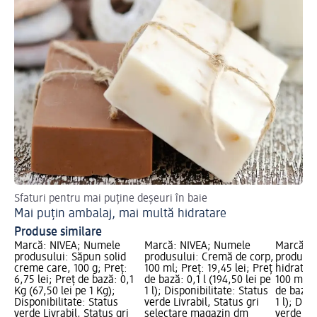
Sfaturi pentru mai puține deșeuri în baie
6 s
Mai puțin ambalaj, mai multă hidratare
Sf
Produse similare
Marcă: NIVEA; Numele
Marcă: NIVEA; Numele
Marcă: 
produsului: Săpun solid
produsului: Cremă de corp,
produsul
creme care, 100 g; Preț:
100 ml; Preț: 19,45 lei; Preț
hidratan
6,75 lei; Preț de bază: 0,1
de bază: 0,1 l (194,50 lei pe
100 ml; P
Kg (67,50 lei pe 1 Kg);
1 l); Disponibilitate: Status
de bază: 
Disponibilitate: Status
verde Livrabil, Status gri
1 l); Dis
verde Livrabil, Status gri
selectare magazin dm
verde Liv