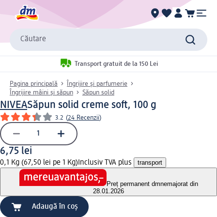
Căutare
Transport gratuit de la 150 Lei
Pagina principală
Îngrijire și parfumerie
Îngrijire mâini și săpun
Săpun solid
NIVEA
Săpun solid creme soft, 100 g
3.2
(
24 Recenzii
)
6,75 lei
0,1 Kg (67,50 lei pe 1 Kg)
Inclusiv TVA plus
transport
Preț permanent dm
nemajorat din
28.01.2026
Adaugă în coș