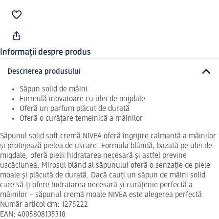
Informații despre produs
Descrierea produsului
Săpun solid de mâini
Formulă inovatoare cu ulei de migdale
Oferă un parfum plăcut de durată
Oferă o curățare temeinică a mâinilor
Săpunul solid soft cremă NIVEA oferă îngrijire calmantă a mâinilor
și protejează pielea de uscare. Formula blândă, bazată pe ulei de
migdale, oferă pielii hidratarea necesară și astfel previne
uscăciunea. Mirosul blând al săpunului oferă o senzație de piele
moale și plăcută de durată. Dacă cauți un săpun de mâini solid
care să-ți ofere hidratarea necesară și curățenie perfectă a
mâinilor – săpunul cremă moale NIVEA este alegerea perfectă.
Număr articol dm: 1275222
EAN: 4005808135318