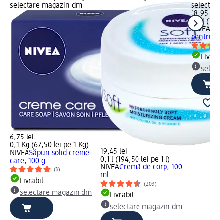
selectare magazin dm
selectar
18,95 lei
0,1 l (189
NIVEA
Cr
pentru m
Livrab
selec
6,75 lei
0,1 Kg (67,50 lei pe 1 Kg)
19,45 lei
NIVEA
Săpun solid creme
0,1 l (194,50 lei pe 1 l)
care, 100 g
NIVEA
Cremă de corp, 100
(3)
ml
Livrabil
(203)
selectare magazin dm
Livrabil
selectare magazin dm