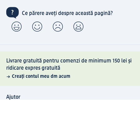
Ce părere aveți despre această pagină?
Livrare gratuită pentru comenzi de minimum 150 lei și
ridicare expres gratuită
Creați contul meu dm acum
Ajutor
Avantaje și Servicii
Relații clienți
Livrare și transport
Returnare și schimb
Compania dm