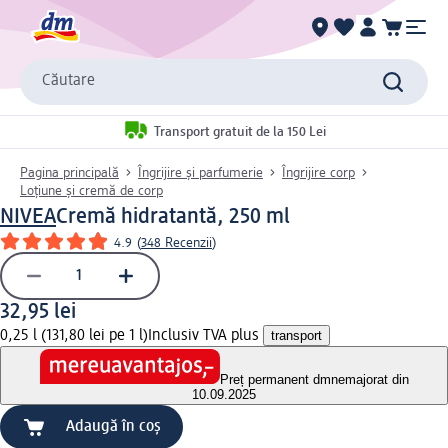
Căutare
Transport gratuit de la 150 Lei
Pagina principală
Îngrijire și parfumerie
Îngrijire corp
Loțiune și cremă de corp
NIVEA
Cremă hidratantă, 250 ml
4.9
(
348 Recenzii
)
32,95 lei
0,25 l (131,80 lei pe 1 l)
Inclusiv TVA plus
transport
Preț permanent dm
nemajorat din
10.09.2025
Adaugă în coș