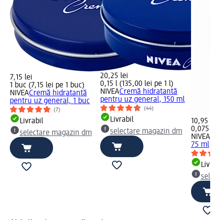
20,25 lei
7,15 lei
0,15 l (135,00 lei pe 1 l)
1 buc (7,15 lei pe 1 buc)
NIVEA
Cremă hidratantă
NIVEA
Cremă hidratantă
pentru uz general, 150 ml
pentru uz general, 1 buc
(44)
(7)
Livrabil
Livrabil
10,95 lei
0,075 l (1
selectare magazin dm
selectare magazin dm
NIVEA
Cr
75 ml
Livrab
selec