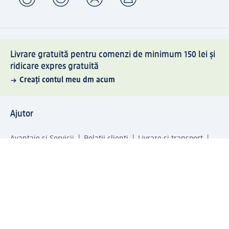
Livrare gratuită pentru comenzi de minimum 150 lei și
ridicare expres gratuită
Creați contul meu dm acum
Ajutor
Avantaje și Servicii
Relații clienți
Livrare și transport
Returnare și schimb
Compania dm
Compania
Responsabilitate
Carieră
Presă
Structura corporativă
Universul produselor dm