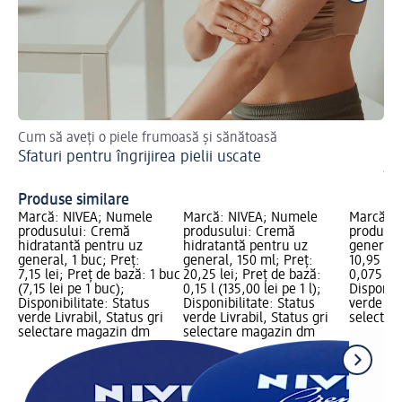
Cum să aveți o piele frumoasă și sănătoasă
Rut
Sfaturi pentru îngrijirea pielii uscate
Sf
în
Produse similare
Marcă: NIVEA; Numele
Marcă: NIVEA; Numele
Marcă: 
produsului: Cremă
produsului: Cremă
produsul
hidratantă pentru uz
hidratantă pentru uz
general,
general, 1 buc; Preț:
general, 150 ml; Preț:
10,95 lei
7,15 lei; Preț de bază: 1 buc
20,25 lei; Preț de bază:
0,075 l (1
(7,15 lei pe 1 buc);
0,15 l (135,00 lei pe 1 l);
Disponibi
Disponibilitate: Status
Disponibilitate: Status
verde Liv
verde Livrabil, Status gri
verde Livrabil, Status gri
selectar
selectare magazin dm
selectare magazin dm