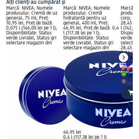
Alți clienți au cumpărat și
Marcă: NIVEA; Numele
Marcă: NIVEA; Numele
Marcă: 
produsului: Cremă de uz
produsului: Cremă
produsul
general, 75 ml; Preț:
hidratantă pentru uz
corp, 200
10,95 lei; Preț de bază:
general, 400 ml; Preț:
28,45 lei
0,075 l (146,00 lei pe 1 l);
46,95 lei; Preț de bază: 0,4
l (142,25 
Disponibilitate: Status
l (117,38 lei pe 1 l);
Disponibi
verde Livrabil, Status gri
Disponibilitate: Status
verde Liv
selectare magazin dm
verde Livrabil, Status gri
selectar
selectare magazin dm
28,45 lei
0,2 l (142
NIVEA
So
200 ml
Livrab
selec
46,95 lei
0,4 l (117,38 lei pe 1 l)