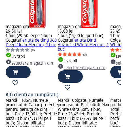
magazin dm
magazin dm
magazin
29,50 lei
15,00 lei
23,45 lei
1 buc (29,50 lei pe 1 buc)
1 buc (15,00 lei pe 1 buc)
1 buc (23
Colgate
Periuță de dinți 360
Colgate
Periuta Dinti
Colgate
P
Deep Clean Medium, 1 buc
Advanced White Medium, 1
White Ult
buc
(0)
(2)
Livrabil
Livrab
Livrabil
selectare magazin dm
selec
selectare magazin dm
Alți clienți au cumpărat și
Marcă: TRISA; Numele
Marcă: Colgate; Numele
Marcă: C
produsului: Capac protecție
produsului: Perie dinti Max
produsul
pentru periuța de dinți, 1
White Ultra Soft, 1 buc;
Total Fo
buc; Preț: 13,00 lei; Preț de
Preț: 23,45 lei; Preț de
Preț: 26,
bază: 3 buc (4,33 lei pe 1
bază: 1 buc (23,45 lei pe 1
bază: 1 b
buc); Disponibilitate:
buc); Disponibilitate:
buc); Dis