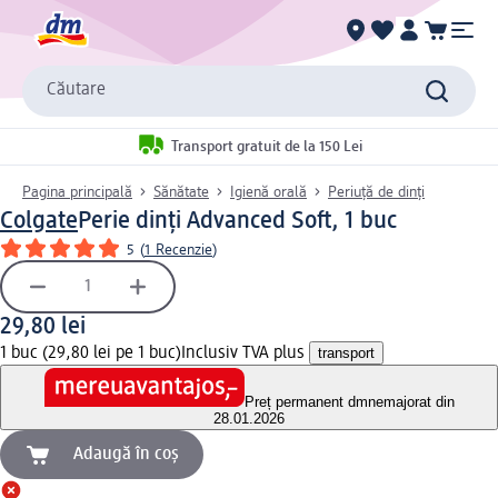
Căutare
Transport gratuit de la 150 Lei
Pagina principală
Sănătate
Igienă orală
Periuță de dinți
Colgate
Perie dinți Advanced Soft, 1 buc
5
(
1 Recenzie
)
29,80 lei
1 buc (29,80 lei pe 1 buc)
Inclusiv TVA plus
transport
Preț permanent dm
nemajorat din
28.01.2026
Adaugă în coș