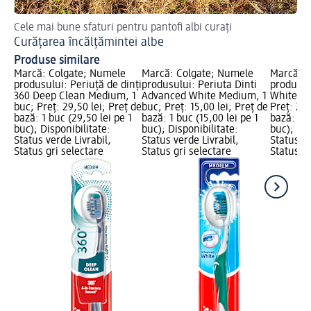
Cele mai bune sfaturi pentru pantofi albi curați
Ac
Curățarea încălțămintei albe
Ch
Produse similare
Marcă: Colgate; Numele
Marcă: Colgate; Numele
Marcă: C
produsului: Periuță de dinți
produsului: Periuta Dinti
produsul
360 Deep Clean Medium, 1
Advanced White Medium, 1
White Ult
buc; Preț: 29,50 lei; Preț de
buc; Preț: 15,00 lei; Preț de
Preț: 23,
bază: 1 buc (29,50 lei pe 1
bază: 1 buc (15,00 lei pe 1
bază: 1 b
buc); Disponibilitate:
buc); Disponibilitate:
buc); Dis
Status verde Livrabil,
Status verde Livrabil,
Status ve
Status gri selectare
Status gri selectare
Status gr