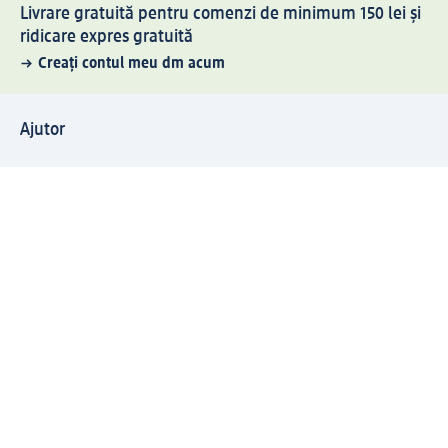
Livrare gratuită pentru comenzi de minimum 150 lei și
ridicare expres gratuită
Creați contul meu dm acum
Ajutor
Avantaje și Servicii
Relații clienți
Livrare și transport
Returnare și schimb
Compania dm
Compania
Responsabilitate
Carieră
Presă
Structura corporativă
Universul produselor dm
Lumea dm