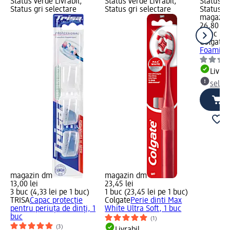
Status verde Livrabil,
Status verde Livrabil,
Status ve
Status gri selectare
Status gri selectare
Status gr
magazin
26,80 lei
1 buc (26
Colgate
P
Foaming 
Livrab
selec
magazin dm
magazin dm
13,00 lei
23,45 lei
3 buc (4,33 lei pe 1 buc)
1 buc (23,45 lei pe 1 buc)
TRISA
Capac protecție
Colgate
Perie dinti Max
pentru periuța de dinți, 1
White Ultra Soft, 1 buc
buc
(1)
(3)