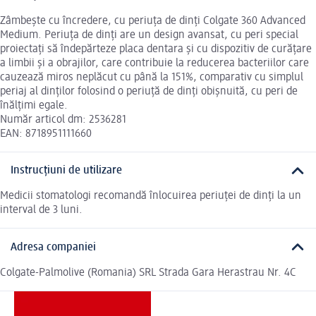
Zâmbește cu încredere, cu periuța de dinți Colgate 360 Advanced
Medium. Periuța de dinți are un design avansat, cu peri special
proiectați să îndepărteze placa dentara și cu dispozitiv de curățare
a limbii și a obrajilor, care contribuie la reducerea bacteriilor care
cauzează miros neplăcut cu până la 151%, comparativ cu simplul
periaj al dinților folosind o periuță de dinți obișnuită, cu peri de
înălțimi egale.
Număr articol dm: 2536281
EAN: 8718951111660
Instrucțiuni de utilizare
Medicii stomatologi recomandă înlocuirea periuței de dinți la un
interval de 3 luni.
Adresa companiei
Colgate-Palmolive (Romania) SRL Strada Gara Herastrau Nr. 4C