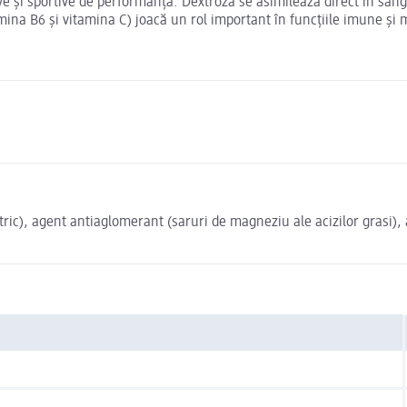
e și sportive de performanță. Dextroza se asimilează direct în sâng
mina B6 și vitamina C) joacă un rol important în funcțiile imune și
ric), agent antiaglomerant (saruri de magneziu ale acizilor grasi),