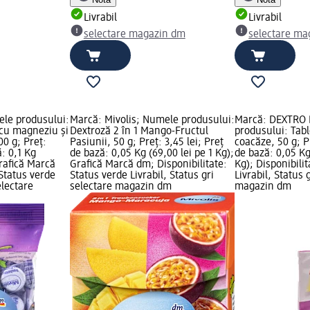
Livrabil
Livrabil
selectare magazin dm
selectare ma
ele produsului:
Marcă: Mivolis; Numele produsului:
Marcă: DEXTRO
cu magneziu și
Dextroză 2 în 1 Mango-Fructul
produsului: Tabl
0 g; Preț:
Pasiunii, 50 g; Preț: 3,45 lei; Preț
coacăze, 50 g; Pr
ă: 0,1 Kg
de bază: 0,05 Kg (69,00 lei pe 1 Kg);
de bază: 0,05 Kg 
Grafică Marcă
Grafică Marcă dm; Disponibilitate:
Kg); Disponibili
 Status verde
Status verde Livrabil, Status gri
Livrabil, Status 
electare
selectare magazin dm
magazin dm