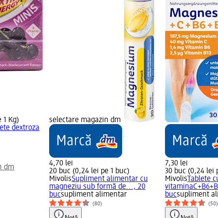
e 1 Kg)
selectare magazin dm
ete dextroza
4,70 lei
7,30 lei
n dm
20 buc (0,24 lei pe 1 buc)
30 buc (0,24 lei 
Mivolis
Supliment alimentar cu
Mivolis
Tablete 
magneziu sub formă de..., 20
vitaminaC+B6+B
buc
supliment alimentar
buc
supliment a
(80)
(50
Notă
Notă