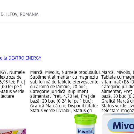
UD. ILFOV, ROMANIA
de la DEXTRO ENERGY
RGY; Numele
Marcă: Mivolis; Numele produsului:
Marcă: Mivolis;
dextroza de
Supliment alimentar cu magneziu
Tablete cu magn
6,95 lei; Preț
sub formă de tablete efervescente,
vitaminaC+B6+B1
,00 lei pe 1
cu aromă de lămâie, 20 buc;
Categorie juridi
 Status verde
Categorie juridică: supliment
alimentar; Preț: 
electare
alimentar; Preț: 4,70 lei; Preț de
bază: 30 buc (0,2
bază: 20 buc (0,24 lei pe 1 buc);
Grafică Marcă dm
Grafică Marcă dm; Disponibilitate:
Status verde Livr
Status verde Livrabil, Status gri
selectare maga