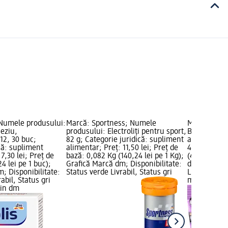
 Numele produsului:
Marcă: Sportness; Numele
Marcă: Mivo
eziu,
produsului: Electroliți pentru sport,
Bomboane d
2, 30 buc;
82 g; Categorie juridică: supliment
aromă de co
că: supliment
alimentar; Preț: 11,50 lei; Preț de
4,70 lei; Pr
7,30 lei; Preț de
bază: 0,082 Kg (140,24 lei pe 1 Kg);
(47,00 lei p
4 lei pe 1 buc);
Grafică Marcă dm; Disponibilitate:
dm; Disponib
; Disponibilitate:
Status verde Livrabil, Status gri
Livrabil, St
abil, Status gri
magazin d
zin dm