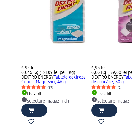
6,95 lei
6,95 lei
0,046 Kg (151,09 lei pe 1 Kg)
0,05 Kg (139,00 lei p
DEXTRO ENERGY
Tablete dextroza
DEXTRO ENERGY
Tabl
Cuburi Magneziu, 46 g
de coacăze, 50 g
(67)
(2)
Livrabil
Livrabil
selectare magazin dm
selectare magazi