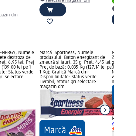
selectare magazin dm
Livrabil
selectar
gazin dm
 ENERGY; Numele
Marcă: Sportness; Numele
Marcă: Mivo
ete dextroza de
produsului: Baton energizant de
Zmeură dext
eț: 6,95 lei; Preț
zmeură și iaurt, 35 g; Preț: 4,45 lei;
g; Preț: 2,3
(139,00 lei pe 1
Preț de bază: 0,035 Kg (127,14 lei pe
0,044 Kg (53
tate: Status verde
1 Kg); Grafică Marcă dm;
Marcă dm; D
gri selectare
Disponibilitate: Status verde
verde Livrab
Livrabil, Status gri selectare
magazin d
magazin dm
2,35 lei
0,044 Kg (53
Mivolis
Zmeu
vitamine, 4