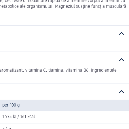
e, deci este o modalitate rapidă de a menține corpul alimentat cu
 metabolice ale organismului. Magneziul susține funcția musculară.
 aromatizant, vitamina C, tiamina, vitamina B6. Ingredientele
per 100 g
1.535 kJ / 361 kcal