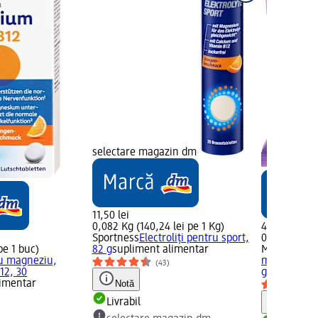
selectare magazin dm
11,50 lei
0,082 Kg (140,24 lei pe 1 Kg)
4,70 lei
Sportness
Electroliți pentru sport,
0,1 Kg (47,0
pe 1 buc)
82 g
supliment alimentar
Mivolis
Bomb
cu magneziu,
magneziu și
(43)
12, 30
g
limentar
Notă
)
Livrabil
Notă