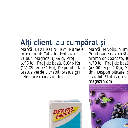
Alți clienți au cumpărat și
Marcă: DEXTRO ENERGY; Numele
Marcă: Mivolis; Num
produsului: Tablete dextroza
Bomboane dextroză 
Cuburi Magneziu, 46 g; Preț:
aromă de coacăze, 10
6,95 lei; Preț de bază: 0,046 Kg
4,70 lei; Preț de baz
(151,09 lei pe 1 Kg); Disponibilitate:
(47,00 lei pe 1 Kg); 
Status verde Livrabil, Status gri
dm; Disponibilitate:
selectare magazin dm
Livrabil, Status gri s
magazin dm