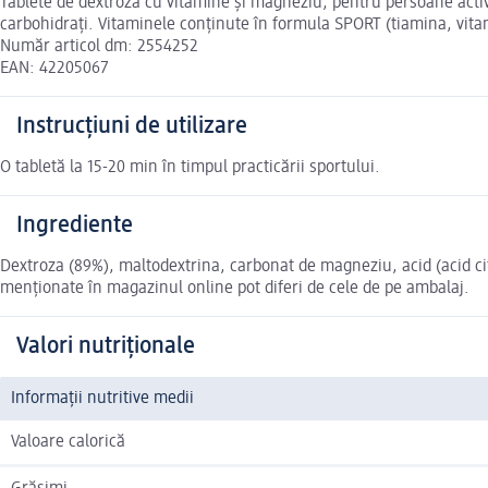
Tablete de dextroză cu vitamine și magneziu, pentru persoane activ
carbohidrați. Vitaminele conținute în formula SPORT (tiamina, vita
Număr articol dm: 2554252
EAN: 42205067
Instrucțiuni de utilizare
O tabletă la 15-20 min în timpul practicării sportului.
Ingrediente
Dextroza (89%), maltodextrina, carbonat de magneziu, acid (acid cit
menționate în magazinul online pot diferi de cele de pe ambalaj.
Valori nutriționale
Informații nutritive medii
Valoare calorică