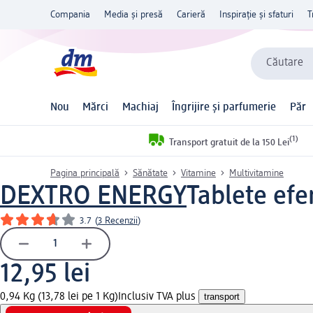
Compania
Media și presă
Carieră
Inspirație și sfaturi
T
Căutare
Nou
Mărci
Machiaj
Îngrijire și parfumerie
Păr
(1)
Transport gratuit de la 150 Lei
Pagina principală
Sănătate
Vitamine
Multivitamine
DEXTRO ENERGY
Tablete efe
3.7
(
3 Recenzii
)
12,95 lei
0,94 Kg (13,78 lei pe 1 Kg)
Inclusiv TVA plus
transport