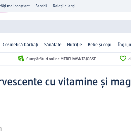
răiți mai conștient
Servicii
Relații clienți
Cosmetică bărbați
Sănătate
Nutriție
Bebe și copii
Îngrij
Cumpărături online MEREUAVANTAJOASE
d
rvescente cu vitamine și mag