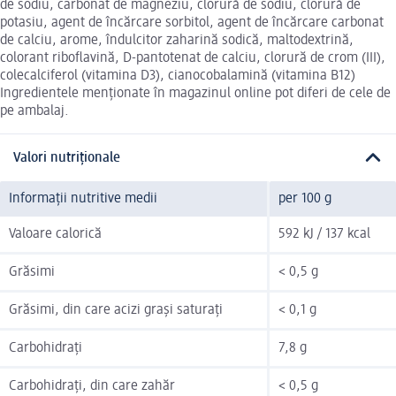
de sodiu, carbonat de magneziu, clorură de sodiu, clorură de
potasiu, agent de încărcare sorbitol, agent de încărcare carbonat
de calciu, arome, îndulcitor zaharină sodică, maltodextrină,
colorant riboflavină, D-pantotenat de calciu, clorură de crom (III),
colecalciferol (vitamina D3), cianocobalamină (vitamina B12)
Ingredientele menționate în magazinul online pot diferi de cele de
pe ambalaj.
Valori nutriționale
Informații nutritive medii
per 100 g
Valoare calorică
592 kJ / 137 kcal
Grăsimi
< 0,5 g
Grăsimi, din care acizi grași saturați
< 0,1 g
Carbohidrați
7,8 g
Carbohidrați, din care zahăr
< 0,5 g