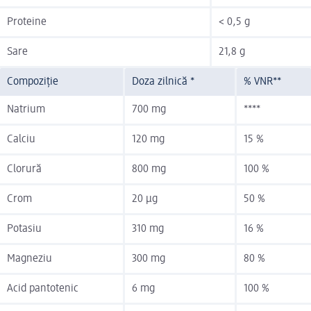
Proteine
< 0,5 g
Sare
21,8 g
Compoziție
Doza zilnică *
% VNR**
Natrium
700 mg
****
Calciu
120 mg
15 %
Clorură
800 mg
100 %
Crom
20 µg
50 %
Potasiu
310 mg
16 %
Magneziu
300 mg
80 %
Acid pantotenic
6 mg
100 %