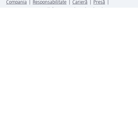
Compania
Responsabilitate
Carieră
Presă
Structura corporativă
Universul produselor dm
Lumea dm
Metode de plată
Conectați-vă cu dm