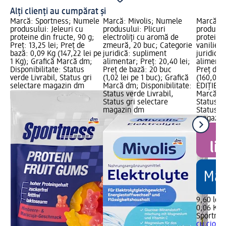
Alți clienți au cumpărat și
Marcă: Sportness; Numele
Marcă: Mivolis; Numele
Marcă: S
produsului: Jeleuri cu
produsului: Plicuri
produsul
proteine din fructe, 90 g;
electroliți cu aromă de
proteică 
Preț: 13,25 lei; Preț de
zmeură, 20 buc; Categorie
vanilie, 
bază: 0,09 Kg (147,22 lei pe
juridică: supliment
juridică
1 Kg); Grafică Marcă dm;
alimentar; Preț: 20,40 lei;
alimentar
Disponibilitate: Status
Preț de bază: 20 buc
Preț de 
verde Livrabil, Status gri
(1,02 lei pe 1 buc); Grafică
(160,00 l
selectare magazin dm
Marcă dm; Disponibilitate:
EDIȚIE L
Status verde Livrabil,
Marcă dm
Status gri selectare
Status ve
magazin dm
Status gr
magazin
9,60 lei
0,06 Kg (
Sportnes
cu ciocol