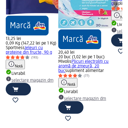
g
suplime
Notă
Livrab
selec
13,25 lei
0,09 Kg (147,22 lei pe 1 Kg)
Sportness
Jeleuri cu
proteine din fructe, 90 g
20,40 lei
20 buc (1,02 lei pe 1 buc)
(193)
Mivolis
Plicuri electroliți cu
Notă
aromă de zmeură, 20
buc
supliment alimentar
Livrabil
(77)
selectare magazin dm
Notă
Livrabil
selectare magazin dm