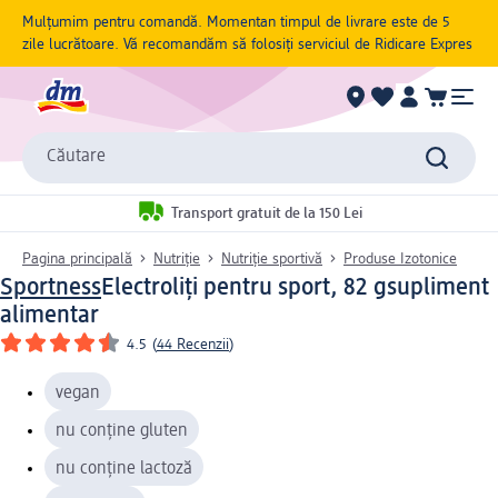
Mulțumim pentru comandă. Momentan timpul de livrare este de 5
zile lucrătoare. Vă recomandăm să folosiți serviciul de Ridicare Expres
Căutare
Transport gratuit de la 150 Lei
Pagina principală
Nutriție
Nutriție sportivă
Produse Izotonice
Sportness
Electroliți pentru sport, 82 g
supliment
alimentar
4.5
(
44 Recenzii
)
vegan
nu conține gluten
nu conține lactoză