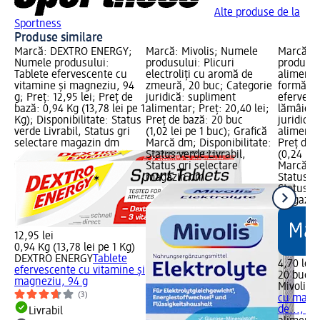
Alte produse de la
Sportness
Produse similare
Marcă: DEXTRO ENERGY;
Marcă: Mivolis; Numele
Marcă: M
Numele produsului:
produsului: Plicuri
produsul
Tablete efervescente cu
electroliți cu aromă de
alimenta
vitamine și magneziu, 94
zmeură, 20 buc; Categorie
formă de
g; Preț: 12,95 lei; Preț de
juridică: supliment
efervesc
bază: 0,94 Kg (13,78 lei pe 1
alimentar; Preț: 20,40 lei;
lămâie, 
Kg); Disponibilitate: Status
Preț de bază: 20 buc
juridică
verde Livrabil, Status gri
(1,02 lei pe 1 buc); Grafică
alimentar
selectare magazin dm
Marcă dm; Disponibilitate:
Preț de 
Status verde Livrabil,
(0,24 lei
Status gri selectare
Marcă dm
magazin dm
Status ve
Status gr
magazin
12,95 lei
0,94 Kg (13,78 lei pe 1 Kg)
DEXTRO ENERGY
Tablete
4,70 lei
efervescente cu vitamine și
20 buc (0
magneziu, 94 g
Mivolis
S
(3)
cu magn
de..., 20
Livrabil