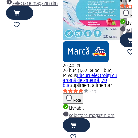
alimenta
selectare magazin dm
Notă
Livrab
selec
20,40 lei
20 buc (1,02 lei pe 1 buc)
Mivolis
Plicuri electroliți cu
aromă de zmeură, 20
buc
supliment alimentar
(77)
Notă
Livrabil
selectare magazin dm