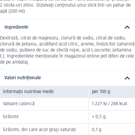
2 sticks-uri zilnic. Dizolvați conţinutul unui stick într-un pahar de
apă (200 ml).
Ingrediente
Dextroză, citrat de magneziu, clorură de sodiu, citrat de sodiu,
clorură de potasiu, acidifiant acid citric, arome, îndulcitor zaharină
de sodiu, pulbere de suc de sfeclă roşie, acid L-ascorbic (vitamina
C). Ingredientele menționate în magazinul online pot diferi de cele
de pe ambalaj.
Valori nutriționale
Informații nutritive medii
per 100 g
Valoare calorică
1.227 kJ / 288 kcal
Grăsimi
< 0,5 g
Grăsimi, din care acizi grași saturați
0,1 g