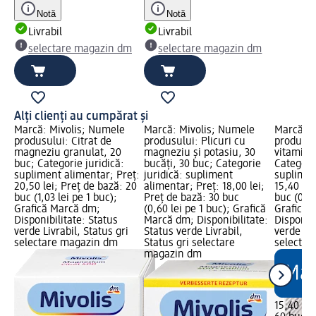
Notă
Notă
Livrabil
Livrabil
selectare magazin dm
selectare magazin dm
Alți clienți au cumpărat și
Marcă: Mivolis; Numele
Marcă: Mivolis; Numele
Marcă: M
produsului: Citrat de
produsului: Plicuri cu
produsul
magneziu granulat, 20
magneziu și potasiu, 30
vitamine
buc; Categorie juridică:
bucăți, 30 buc; Categorie
Categorie
supliment alimentar; Preț:
juridică: supliment
suplimen
20,50 lei; Preț de bază: 20
alimentar; Preț: 18,00 lei;
15,40 lei
buc (1,03 lei pe 1 buc);
Preț de bază: 30 buc
buc (0,26
Grafică Marcă dm;
(0,60 lei pe 1 buc); Grafică
Grafică 
Disponibilitate: Status
Marcă dm; Disponibilitate:
Disponibi
verde Livrabil, Status gri
Status verde Livrabil,
verde Liv
selectare magazin dm
Status gri selectare
selectar
magazin dm
15,40 lei