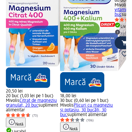
60 buc (0
Mivolis
C
vitamine
buc
supl
Livrab
selec
20,50 lei
20 buc (1,03 lei pe 1 buc)
18,00 lei
Mivolis
Citrat de magneziu
30 buc (0,60 lei pe 1 buc)
granulat, 20 buc
supliment
Mivolis
Plicuri cu magneziu
alimentar
și potasiu, 30 bucăți, 30
buc
supliment alimentar
(73)
(106)
Notă
Notă