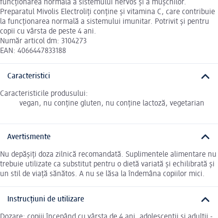
funcționarea normală a sistemului nervos și a mușchilor.
Preparatul Mivolis Electroliți conține și vitamina C, care contribuie
la funcționarea normală a sistemului imunitar. Potrivit și pentru
copii cu vârsta de peste 4 ani.
Număr articol dm: 3104273
EAN: 4066447833188
Caracteristici
Caracteristicile produsului:
vegan, nu conține gluten, nu conține lactoză, vegetarian
Avertismente
Nu depăşiţi doza zilnică recomandată. Suplimentele alimentare nu
trebuie utilizate ca substitut pentru o dietă variată şi echilibrată şi
un stil de viaţă sănătos. A nu se lăsa la îndemâna copiilor mici.
Instrucțiuni de utilizare
Dozare: copiii începând cu vârsta de 4 ani, adolescenţii şi adulții -