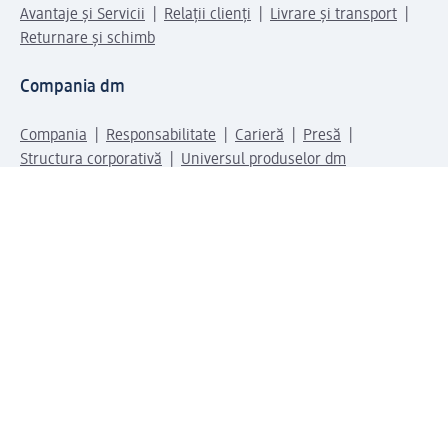
Avantaje și Servicii
Relații clienți
Livrare și transport
Returnare și schimb
Compania dm
Compania
Responsabilitate
Carieră
Presă
Structura corporativă
Universul produselor dm
Lumea dm
Metode de plată