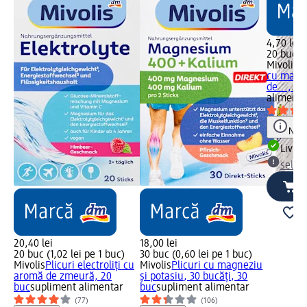
4,70 lei
20 buc (0
Mivolis
S
cu magn
de..., 20
alimenta
Notă
Livrab
selec
20,40 lei
18,00 lei
20 buc (1,02 lei pe 1 buc)
30 buc (0,60 lei pe 1 buc)
Mivolis
Plicuri electroliți cu
Mivolis
Plicuri cu magneziu
aromă de zmeură, 20
și potasiu, 30 bucăți, 30
buc
supliment alimentar
buc
supliment alimentar
(77)
(106)