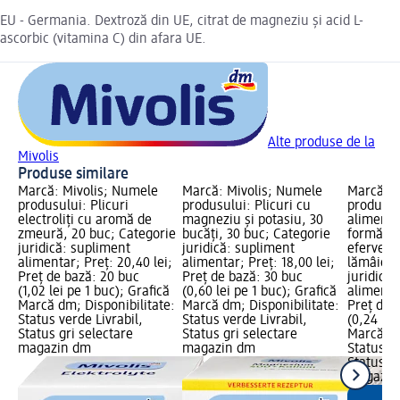
EU - Germania. Dextroză din UE, citrat de magneziu şi acid L-
ascorbic (vitamina C) din afara UE.
Alte produse de la
Mivolis
Produse similare
Marcă: Mivolis; Numele
Marcă: Mivolis; Numele
Marcă: M
produsului: Plicuri
produsului: Plicuri cu
produsul
electroliți cu aromă de
magneziu și potasiu, 30
alimenta
zmeură, 20 buc; Categorie
bucăți, 30 buc; Categorie
formă de
juridică: supliment
juridică: supliment
efervesc
alimentar; Preț: 20,40 lei;
alimentar; Preț: 18,00 lei;
lămâie, 
Preț de bază: 20 buc
Preț de bază: 30 buc
juridică
(1,02 lei pe 1 buc); Grafică
(0,60 lei pe 1 buc); Grafică
alimentar
Marcă dm; Disponibilitate:
Marcă dm; Disponibilitate:
Preț de 
Status verde Livrabil,
Status verde Livrabil,
(0,24 lei
Status gri selectare
Status gri selectare
Marcă dm
magazin dm
magazin dm
Status ve
Status gr
magazin