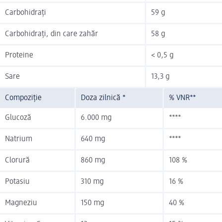
Carbohidrați
59 g
Carbohidrați, din care zahăr
58 g
Proteine
< 0,5 g
Sare
13,3 g
Compoziție
Doza zilnică *
% VNR**
Glucoză
6.000 mg
****
Natrium
640 mg
****
Clorură
860 mg
108 %
Potasiu
310 mg
16 %
Magneziu
150 mg
40 %