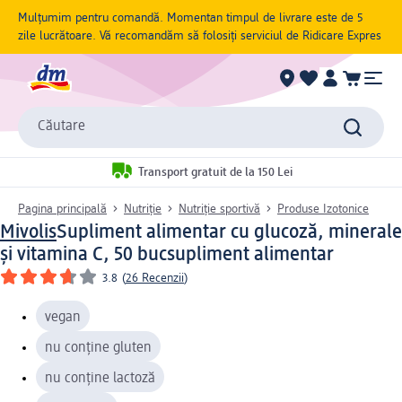
Mulțumim pentru comandă. Momentan timpul de livrare este de 5
zile lucrătoare. Vă recomandăm să folosiți serviciul de Ridicare Expres
Căutare
Transport gratuit de la 150 Lei
Pagina principală
Nutriție
Nutriție sportivă
Produse Izotonice
Mivolis
Supliment alimentar cu glucoză, minerale
şi vitamina C, 50 buc
supliment alimentar
3.8
(
26 Recenzii
)
vegan
nu conține gluten
nu conține lactoză