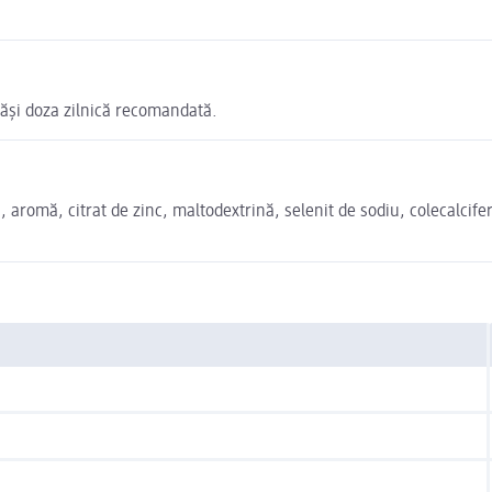
epăși doza zilnică recomandată.
nă, aromă, citrat de zinc, maltodextrină, selenit de sodiu, colecalci