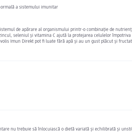
 normală a sistemului imunitar
sistemul de apărare al organismului printr-o combinație de nutrienți
incul, seleniul și vitamina C ajută la protejarea celulelor împotriva
volis Imun Direkt pot fi luate fără apă și au un gust plăcut și fructa
e nu trebuie să înlocuiască o dietă variată și echilibrată și unstil