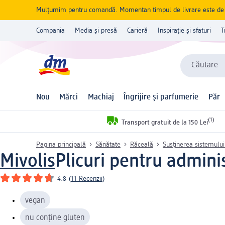
Mulțumim pentru comandă. Momentan timpul de livrare este de 5 
Compania
Media și presă
Carieră
Inspirație și sfaturi
T
Căutare
Nou
Mărci
Machiaj
Îngrijire și parfumerie
Păr
(1)
Transport gratuit de la 150 Lei
Pagina principală
Sănătate
Răceală
Susținerea sistemului
Mivolis
Plicuri pentru admini
4.8
(
11 Recenzii
)
vegan
nu conține gluten