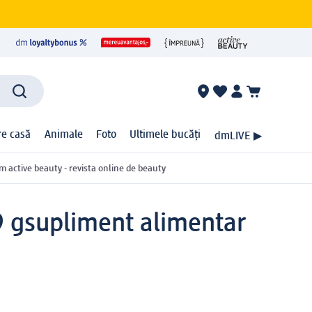
ire casă
Animale
Foto
Ultimele bucăți
dmLIVE ▶
m active beauty - revista online de beauty
9 g
supliment alimentar