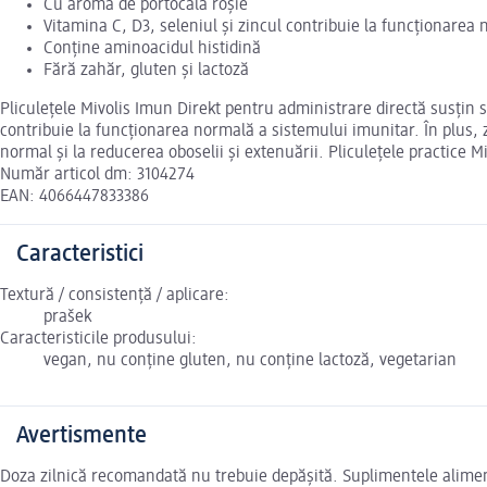
Cu aromă de portocală roșie
Vitamina C, D3, seleniul și zincul contribuie la funcționarea
Conține aminoacidul histidină
Fără zahăr, gluten și lactoză
Pliculețele Mivolis Imun Direkt pentru administrare directă susțin 
contribuie la funcționarea normală a sistemului imunitar. În plus, z
normal și la reducerea oboselii și extenuării. Pliculețele practice Mi
Număr articol dm: 3104274
EAN: 4066447833386
Caracteristici
Textură / consistență / aplicare:
prašek
Caracteristicile produsului:
vegan, nu conține gluten, nu conține lactoză, vegetarian
Avertismente
Doza zilnică recomandată nu trebuie depășită. Suplimentele alimentar