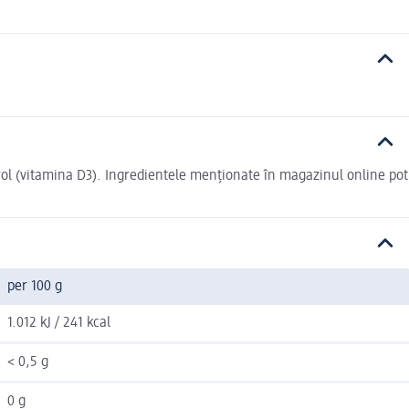
ferol (vitamina D3). Ingredientele menționate în magazinul online pot
per 100 g
1.012 kJ / 241 kcal
< 0,5 g
0 g