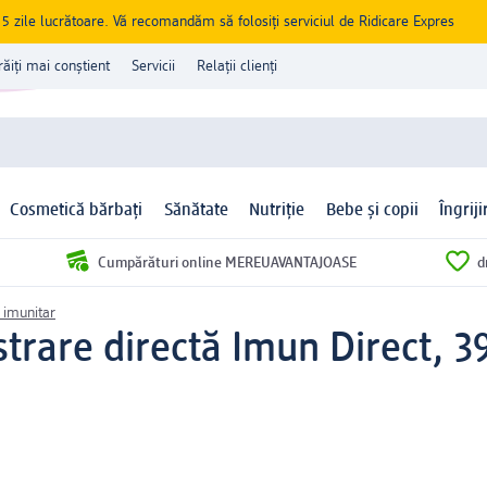
zile lucrătoare. Vă recomandăm să folosiți serviciul de Ridicare Expres
răiți mai conștient
Servicii
Relații clienți
Cosmetică bărbați
Sănătate
Nutriție
Bebe și copii
Îngrij
Cumpărături online MEREUAVANTAJOASE
d
 imunitar
strare directă Imun Direct, 3