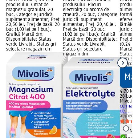
produsului: Citrat de
produsului: Plicuri
produsul
magneziu granulat, 20
electroliți cu aromă de
alimenta
buc; Categorie juridică:
zmeură, 20 buc; Categorie
formă de
supliment alimentar; Preț:
juridică: supliment
efervesc
20,50 lei; Preț de bază: 20
alimentar; Preț: 20,40 lei;
lămâie, 
buc (1,03 lei pe 1 buc);
Preț de bază: 20 buc
juridică
Grafică Marcă dm;
(1,02 lei pe 1 buc); Grafică
alimentar
Disponibilitate: Status
Marcă dm; Disponibilitate:
Preț de 
verde Livrabil, Status gri
Status verde Livrabil,
(0,24 lei
selectare magazin dm
Status gri selectare
Marcă dm
magazin dm
Status ve
Status gr
magazin
4,70 lei
20 buc (0
Mivolis
S
cu magn
de..., 20
alimenta
Notă