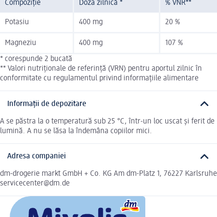
Compoziție
Doza zilnică *
% VNR**
Potasiu
400 mg
20 %
Magneziu
400 mg
107 %
* corespunde 2 bucată
** Valori nutriționale de referință (VRN) pentru aportul zilnic în
conformitate cu regulamentul privind informațiile alimentare
Informații de depozitare
A se păstra la o temperatură sub 25 °C, într-un loc uscat și ferit de
lumină. A nu se lăsa la îndemâna copiilor mici.
Adresa companiei
dm-drogerie markt GmbH + Co. KG Am dm-Platz 1, 76227 Karlsruhe
servicecenter@dm.de