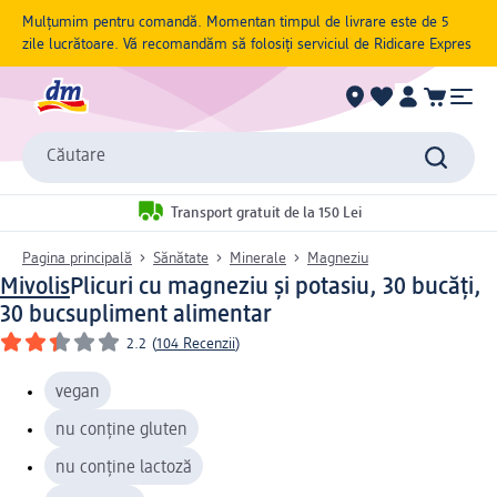
Mulțumim pentru comandă. Momentan timpul de livrare este de 5
zile lucrătoare. Vă recomandăm să folosiți serviciul de Ridicare Expres
Căutare
Transport gratuit de la 150 Lei
Pagina principală
Sănătate
Minerale
Magneziu
Mivolis
Plicuri cu magneziu și potasiu, 30 bucăți,
30 buc
supliment alimentar
2.2
(
104 Recenzii
)
vegan
nu conține gluten
nu conține lactoză