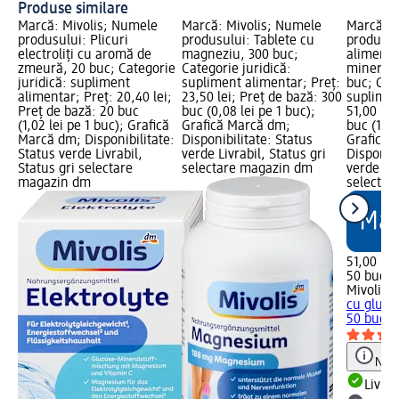
Produse similare
Marcă: Mivolis; Numele
Marcă: Mivolis; Numele
Marcă: M
produsului: Plicuri
produsului: Tablete cu
produsul
electroliți cu aromă de
magneziu, 300 buc;
alimenta
zmeură, 20 buc; Categorie
Categorie juridică:
minerale
juridică: supliment
supliment alimentar; Preț:
buc; Cate
alimentar; Preț: 20,40 lei;
23,50 lei; Preț de bază: 300
suplimen
Preț de bază: 20 buc
buc (0,08 lei pe 1 buc);
51,00 lei
(1,02 lei pe 1 buc); Grafică
Grafică Marcă dm;
buc (1,02
Marcă dm; Disponibilitate:
Disponibilitate: Status
Grafică 
Status verde Livrabil,
verde Livrabil, Status gri
Disponibi
Status gri selectare
selectare magazin dm
verde Liv
magazin dm
selectar
51,00 lei
50 buc (1
Mivolis
S
cu glucoz
50 buc
su
Notă
Livrab