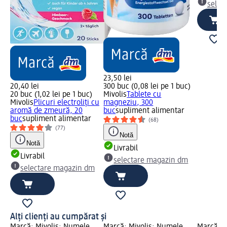
selec
23,50 lei
20,40 lei
300 buc (0,08 lei pe 1 buc)
20 buc (1,02 lei pe 1 buc)
Mivolis
Tablete cu
Mivolis
Plicuri electroliți cu
magneziu, 300
aromă de zmeură, 20
buc
supliment alimentar
buc
supliment alimentar
(68)
(77)
Notă
Notă
Livrabil
Livrabil
selectare magazin dm
selectare magazin dm
Alți clienți au cumpărat și
Marcă: Mivolis; Numele
Marcă: Mivolis; Numele
Marcă: M