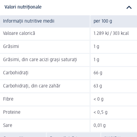
Valori nutriționale
Informații nutritive medii
per 100 g
Valoare calorică
1.289 kJ / 303 kcal
Grăsimi
1 g
Grăsimi, din care acizi grași saturați
1 g
Carbohidrați
66 g
Carbohidrați, din care zahăr
63 g
Fibre
< 0 g
Proteine
< 0,5 g
Sare
0,01 g