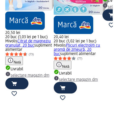
Livrab
selec
20,50 lei
20 buc (1,03 lei pe 1 buc)
20,40 lei
Mivolis
Citrat de magneziu
20 buc (1,02 lei pe 1 buc)
granulat, 20 buc
supliment
Mivolis
Plicuri electroliți cu
alimentar
aromă de zmeură, 20
buc
supliment alimentar
(73)
(77)
Notă
Notă
Livrabil
Livrabil
selectare magazin dm
selectare magazin dm