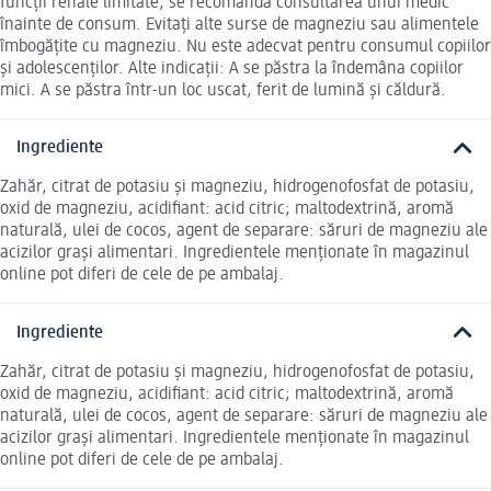
funcții renale limitate, se recomandă consultarea unui medic
înainte de consum. Evitați alte surse de magneziu sau alimentele
îmbogățite cu magneziu. Nu este adecvat pentru consumul copiilor
și adolescenților. Alte indicații: A se păstra la îndemâna copiilor
mici. A se păstra într-un loc uscat, ferit de lumină și căldură.
Ingrediente
Zahăr, citrat de potasiu și magneziu, hidrogenofosfat de potasiu,
oxid de magneziu, acidifiant: acid citric; maltodextrină, aromă
naturală, ulei de cocos, agent de separare: săruri de magneziu ale
acizilor grași alimentari. Ingredientele menționate în magazinul
online pot diferi de cele de pe ambalaj.
Ingrediente
Zahăr, citrat de potasiu și magneziu, hidrogenofosfat de potasiu,
oxid de magneziu, acidifiant: acid citric; maltodextrină, aromă
naturală, ulei de cocos, agent de separare: săruri de magneziu ale
acizilor grași alimentari. Ingredientele menționate în magazinul
online pot diferi de cele de pe ambalaj.