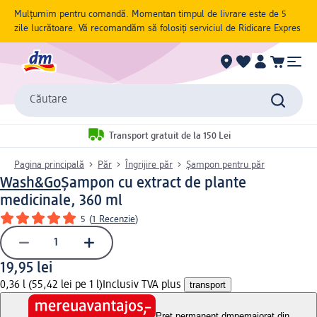
Mulțumim pentru comandă. Momentan timpul de livrare este de 5
zile lucrătoare. Vă recomandăm să folosiți serviciul de Ridicare Expres
Căutare
Transport gratuit de la 150 Lei
Pagina principală
Păr
Îngrijire păr
Șampon pentru păr
Wash&Go
Șampon cu extract de plante
medicinale, 360 ml
5
(
1 Recenzie
)
19,95 lei
0,36 l (55,42 lei pe 1 l)
Inclusiv TVA plus
transport
Preț permanent dm
nemajorat din