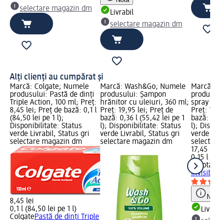
selectare magazin dm
Livrabil
selectare magazin dm
Alți clienți au cumpărat și
Marcă: Colgate; Numele
Marcă: Wash&Go; Numele
Marcă: B
produsului: Pastă de dinți
produsului: Șampon
produsul
Triple Action, 100 ml; Preț:
hrănitor cu uleiuri, 360 ml;
spray Inv
8,45 lei; Preț de bază: 0,1 l
Preț: 19,95 lei; Preț de
Preț: 17,
(84,50 lei pe 1 l);
bază: 0,36 l (55,42 lei pe 1
bază: 0,1
Disponibilitate: Status
l); Disponibilitate: Status
l); Dispo
verde Livrabil, Status gri
verde Livrabil, Status gri
verde Liv
selectare magazin dm
selectare magazin dm
selectar
17,45 lei
0,15 l (11
Borotalc
Invisible
Notă
8,45 lei
0,1 l (84,50 lei pe 1 l)
Livrab
Colgate
Pastă de dinți Triple