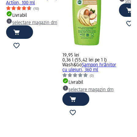
selec
Action, 100 ml
(10)
Livrabil
selectare magazin dm
19,95 lei
0,36 l (55,42 lei pe 1 l)
Wash&Go
Șampon hrănitor
cu uleiuri, 360 ml
(0)
Livrabil
selectare magazin dm