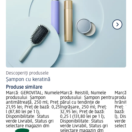
Descoperiți produsele
Sfa
Șampon cu keratină
Ma
Produse similare
Marcă: GEROVITAL; Numele
Marcă: Reistill; Numele
Marcă: 
produsului: Şampon
produsului: Șampon pentru
produsu
antimătreaţă, 250 ml; Preț:
părul cu tendințe de
hrănitor 
21,95 lei; Preț de bază: 0,25
îngrășare, 250 ml; Preț:
Preț: 19,
l (87,80 lei pe 1 l);
32,95 lei; Preț de bază:
bază: 0,3
Disponibilitate: Status
0,25 l (131,80 lei pe 1 l);
l); Dispo
verde Livrabil, Status gri
Disponibilitate: Status
verde Liv
selectare magazin dm
verde Livrabil, Status gri
selectar
selectare magazin dm