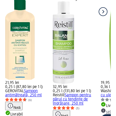
21,95 lei
19,95 lei
0,25 l (87,80 lei pe 1 l)
32,95 lei
0,36 l (55
GEROVITAL
Şampon
0,25 l (131,80 lei pe 1 l)
Wash&G
antimătreaţă, 250 ml
Reistill
Șampon pentru
cu uleiur
părul cu tendințe de
(6)
îngrășare, 250 ml
Livrab
Notă
(5)
selec
Livrabil
Notă