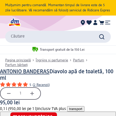
Mulțumim pentru comandă. Momentan timpul de livrare este de 5
zile lucrătoare. Vă recomandăm să folosiți serviciul de Ridicare Expres
Căutare
Transport gratuit de la 150 Lei
Pagina principală
Îngrijire și parfumerie
Parfum
Parfum bărbați
ANTONIO BANDERAS
Diavolo apă de toaletă, 100
ml
5
(
2 Recenzii
)
95,00 lei
0,1 l (950,00 lei pe 1 l)
Inclusiv TVA plus
transport