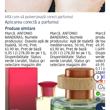
Află cum să pulverizează corect parfumul
Aplicarea corectă a parfumul
Produse similare
Marcă: ANTONIO
Marcă: ANTONIO
Marcă: 
BANDERAS; Numele
BANDERAS; Numele
produsul
produsului: Diavolo apă de
produsului: Apă de toaletă
de toalet
toaletă, 50 ml; Preț:
mediterraneo, 50 ml; Preț:
49,95 lei
63,90 lei; Preț de bază:
63,90 lei; Preț de bază:
l (499,50 
0,05 l (1.278,00 lei pe 1 l);
0,05 l (1.278,00 lei pe 1 l);
Disponibi
Disponibilitate: Status
Disponibilitate: Status
verde Liv
verde Livrabil, Status gri
verde Livrabil, Status gri
selectar
selectare magazin dm
selectare magazin dm
49,95 lei
0,1 l (499
STR8
Red
toaletă, 
Notă
Livrab
selec