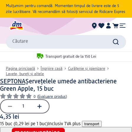
Mulțumim pentru comandă. Momentan timpul de livrare este de 5
zile lucrătoare. Vă recomandăm să folosiți serviciul de Ridicare Expres
Căutare
Transport gratuit de la 150 Lei
Pagina principală
Îngrijire casă
Curățenie și igienizare
Lavete, bureți și altele
SEPTONA
Șervețelele umede antibacteriene
Green Apple, 15 buc
0
(
Evaluare produs
)
4,35 lei
15 buc (0,29 lei pe 1 buc)
Inclusiv TVA plus
transport