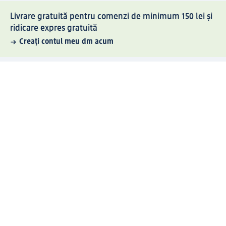
Livrare gratuită pentru comenzi de minimum 150 lei și
ridicare expres gratuită
Creați contul meu dm acum
Ajutor
Avantaje și Servicii
Relații clienți
Livrare și transport
Returnare și schimb
Compania dm
Compania
Responsabilitate
Carieră
Presă
Structura corporativă
Universul produselor dm
Lumea dm