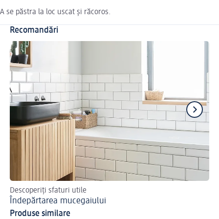
A se păstra la loc uscat și răcoros.
Recomandări
Descoperiți sfaturi utile
Cel
Îndepărtarea mucegaiului
Cu
Produse similare