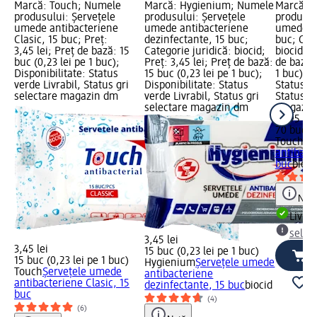
Marcă: Touch; Numele
Marcă: Hygienium; Numele
Marcă: 
produsului: Șervețele
produsului: Șervețele
produsul
umede antibacteriene
umede antibacteriene
umede an
Clasic, 15 buc; Preț:
dezinfectante, 15 buc;
buc; Cate
3,45 lei; Preț de bază: 15
Categorie juridică: biocid;
biocid; P
buc (0,23 lei pe 1 buc);
Preț: 3,45 lei; Preț de bază:
de bază: 
Disponibilitate: Status
15 buc (0,23 lei pe 1 buc);
1 buc); D
verde Livrabil, Status gri
Disponibilitate: Status
Status ve
selectare magazin dm
verde Livrabil, Status gri
Status gr
selectare magazin dm
magazin
12,95 lei
70 buc (0
Touch
Șe
antibact
buc
bioci
Notă
Livrab
selec
3,45 lei
3,45 lei
15 buc (0,23 lei pe 1 buc)
15 buc (0,23 lei pe 1 buc)
Hygienium
Șervețele umede
Touch
Șervețele umede
antibacteriene
antibacteriene Clasic, 15
dezinfectante, 15 buc
biocid
buc
(4)
(6)