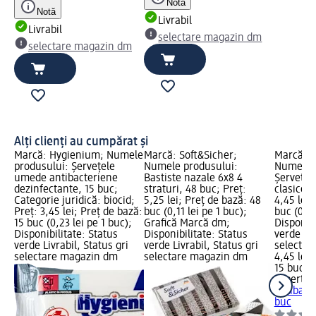
Notă
Notă
Livrabil
Livrabil
selectare magazin dm
selectare magazin dm
Alți clienți au cumpărat și
Marcă: Hygienium; Numele
Marcă: Soft&Sicher;
Marcă: E
produsului: Șervețele
Numele produsului:
Numele p
umede antibacteriene
Bastiste nazale 6x8 4
Șervețel
dezinfectante, 15 buc;
straturi, 48 buc; Preț:
clasice, 
Categorie juridică: biocid;
5,25 lei; Preț de bază: 48
4,45 lei;
Preț: 3,45 lei; Preț de bază:
buc (0,11 lei pe 1 buc);
buc (0,30
15 buc (0,23 lei pe 1 buc);
Grafică Marcă dm;
Disponibi
Disponibilitate: Status
Disponibilitate: Status
verde Liv
verde Livrabil, Status gri
verde Livrabil, Status gri
selectar
selectare magazin dm
selectare magazin dm
4,45 lei
15 buc (0
Expert W
antibacte
buc