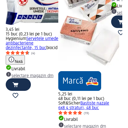
Livrab
selec
3,45 lei
15 buc (0,23 lei pe 1 buc)
Hygienium
Șervețele umede
antibacteriene
dezinfectante, 15 buc
biocid
(4)
Notă
Livrabil
selectare magazin dm
5,25 lei
48 buc (0,11 lei pe 1 buc)
Soft&Sicher
Bastiste nazale
6x8 4 straturi, 48 buc
(19)
Livrabil
selectare magazin dm