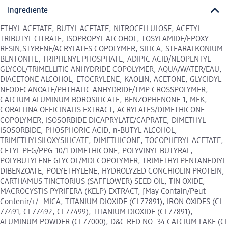
Ingrediente
ETHYL ACETATE, BUTYL ACETATE, NITROCELLULOSE, ACETYL
TRIBUTYL CITRATE, ISOPROPYL ALCOHOL, TOSYLAMIDE/EPOXY
RESIN,STYRENE/ACRYLATES COPOLYMER, SILICA, STEARALKONIUM
BENTONITE, TRIPHENYL PHOSPHATE, ADIPIC ACID/NEOPENTYL
GLYCOL/TRIMELLITIC ANHYDRIDE COPOLYMER, AQUA/WATER/EAU,
DIACETONE ALCOHOL, ETOCRYLENE, KAOLIN, ACETONE, GLYCIDYL
NEODECANOATE/PHTHALIC ANHYDRIDE/TMP CROSSPOLYMER,
CALCIUM ALUMINUM BOROSILICATE, BENZOPHENONE-1, MEK,
CORALLINA OFFICINALIS EXTRACT, ACRYLATES/DIMETHICONE
COPOLYMER, ISOSORBIDE DICAPRYLATE/CAPRATE, DIMETHYL
ISOSORBIDE, PHOSPHORIC ACID, n-BUTYL ALCOHOL,
TRIMETHYLSILOXYSILICATE, DIMETHICONE, TOCOPHERYL ACETATE,
CETYL PEG/PPG-10/1 DIMETHICONE, POLYVINYL BUTYRAL,
POLYBUTYLENE GLYCOL/MDI COPOLYMER, TRIMETHYLPENTANEDIYL
DIBENZOATE, POLYETHYLENE, HYDROLYZED CONCHIOLIN PROTEIN,
CARTHAMUS TINCTORIUS (SAFFLOWER) SEED OIL, TIN OXIDE,
MACROCYSTIS PYRIFERA (KELP) EXTRACT, [May Contain/Peut
Contenir/+/-:MICA, TITANIUM DIOXIDE (CI 77891), IRON OXIDES (CI
77491, CI 77492, CI 77499), TITANIUM DIOXIDE (CI 77891),
ALUMINUM POWDER (CI 77000), D&C RED NO. 34 CALCIUM LAKE (CI