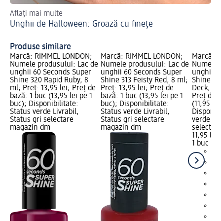
Aflați mai multe
Iat
Unghii de Halloween: Groază cu finețe
Ce
Produse similare
Marcă: RIMMEL LONDON;
Marcă: RIMMEL LONDON;
Marcă: 
Numele produsului: Lac de
Numele produsului: Lac de
Numele p
unghii 60 Seconds Super
unghii 60 Seconds Super
unghii 6
Shine 320 Rapid Ruby, 8
Shine 313 Feisty Red, 8 ml;
Shine 72
ml; Preț: 13,95 lei; Preț de
Preț: 13,95 lei; Preț de
Deck, 8 m
bază: 1 buc (13,95 lei pe 1
bază: 1 buc (13,95 lei pe 1
Preț de 
buc); Disponibilitate:
buc); Disponibilitate:
(11,95 le
Status verde Livrabil,
Status verde Livrabil,
Disponibi
Status gri selectare
Status gri selectare
verde Liv
magazin dm
magazin dm
selectar
11,95 lei
1 buc (11
+1