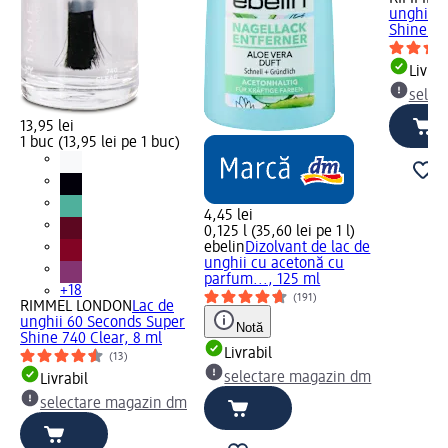
unghii 6
Shine 340
Livrab
selec
13,95 lei
1 buc (13,95 lei pe 1 buc)
4,45 lei
0,125 l (35,60 lei pe 1 l)
ebelin
Dizolvant de lac de
unghii cu acetonă cu
parfum..., 125 ml
+18
(191)
RIMMEL LONDON
Lac de
unghii 60 Seconds Super
Notă
Shine 740 Clear, 8 ml
Livrabil
(13)
selectare magazin dm
Livrabil
selectare magazin dm