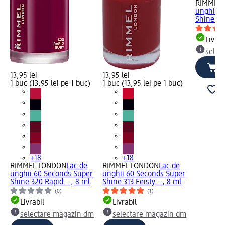
RIMMEL
unghii 6
Shine 722
Livrab
selec
13,95 lei
13,95 lei
1 buc (13,95 lei pe 1 buc)
1 buc (13,95 lei pe 1 buc)
+18
+18
RIMMEL LONDON
Lac de
RIMMEL LONDON
Lac de
unghii 60 Seconds Super
unghii 60 Seconds Super
Shine 320 Rapid..., 8 ml
Shine 313 Feisty..., 8 ml
(0)
(1)
Livrabil
Livrabil
selectare magazin dm
selectare magazin dm