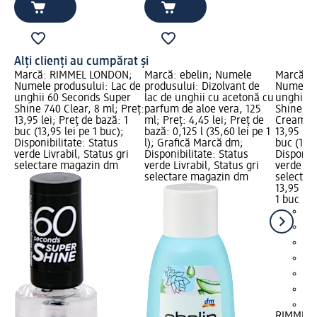
Alți clienți au cumpărat și
Marcă: RIMMEL LONDON;
Marcă: ebelin; Numele
Marcă: 
Numele produsului: Lac de
produsului: Dizolvant de
Numele p
unghii 60 Seconds Super
lac de unghii cu acetonă cu
unghii 6
Shine 740 Clear, 8 ml; Preț:
parfum de aloe vera, 125
Shine 34
13,95 lei; Preț de bază: 1
ml; Preț: 4,45 lei; Preț de
Cream, 8
buc (13,95 lei pe 1 buc);
bază: 0,125 l (35,60 lei pe 1
13,95 lei
Disponibilitate: Status
l); Grafică Marcă dm;
buc (13,9
verde Livrabil, Status gri
Disponibilitate: Status
Disponibi
selectare magazin dm
verde Livrabil, Status gri
verde Liv
selectare magazin dm
selectar
13,95 lei
1 buc (13
+1
RIMMEL