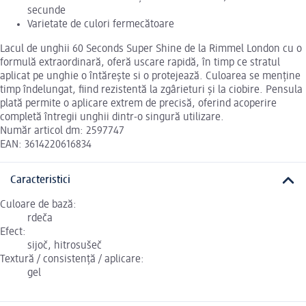
secunde
Varietate de culori fermecătoare
Lacul de unghii 60 Seconds Super Shine de la Rimmel London cu o
formulă extraordinară, oferă uscare rapidă, în timp ce stratul
aplicat pe unghie o întărește si o protejează. Culoarea se menține
timp îndelungat, fiind rezistentă la zgârieturi și la ciobire. Pensula
plată permite o aplicare extrem de precisă, oferind acoperire
completă întregii unghii dintr-o singură utilizare.
Număr articol dm: 2597747
EAN: 3614220616834
Caracteristici
Culoare de bază:
rdeča
Efect:
sijoč, hitrosušeč
Textură / consistență / aplicare:
gel