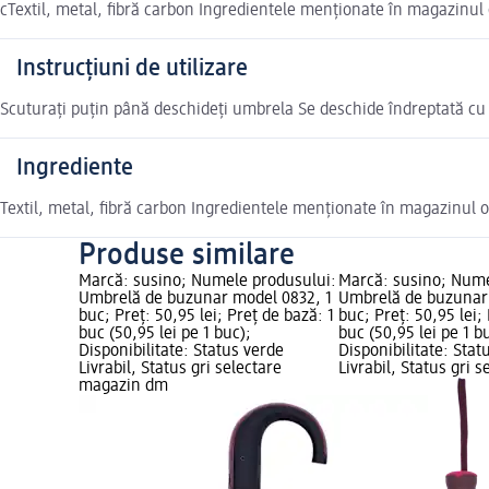
cTextil, metal, fibră carbon Ingredientele menționate în magazinul 
Instrucțiuni de utilizare
Scuturați puțin până deschideți umbrela Se deschide îndreptată cu 
Ingrediente
Textil, metal, fibră carbon Ingredientele menționate în magazinul o
Produse similare
Marcă: susino; Numele produsului:
Marcă: susino; Nume
Umbrelă de buzunar model 0832, 1
Umbrelă de buzunar
buc; Preț: 50,95 lei; Preț de bază: 1
buc; Preț: 50,95 lei;
buc (50,95 lei pe 1 buc);
buc (50,95 lei pe 1 b
Disponibilitate: Status verde
Disponibilitate: Stat
Livrabil, Status gri selectare
Livrabil, Status gri s
magazin dm