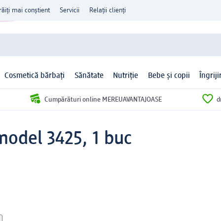
răiți mai conștient
Servicii
Relații clienți
Cosmetică bărbați
Sănătate
Nutriție
Bebe și copii
Îngrij
Cumpărături online MEREUAVANTAJOASE
d
odel 3425, 1 buc