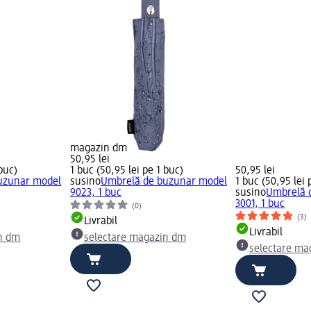
magazin dm
50,95 lei
 buc)
1 buc (50,95 lei pe 1 buc)
50,95 lei
uzunar model
susino
Umbrelă de buzunar model
1 buc (50,95 lei 
9023, 1 buc
susino
Umbrelă 
3001, 1 buc
(0)
(3)
Livrabil
Livrabil
n dm
selectare magazin dm
selectare ma