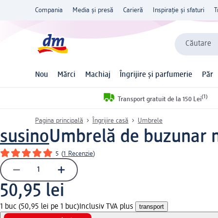
Compania
Media și presă
Carieră
Inspirație și sfaturi
T
Căutare
Nou
Mărci
Machiaj
Îngrijire și parfumerie
Păr
(1)
Transport gratuit de la 150 Lei
Pagina principală
Îngrijire casă
Umbrele
susino
Umbrelă de buzunar m
5
(
1 Recenzie
)
50,95 lei
1 buc (50,95 lei pe 1 buc)
Inclusiv TVA plus
transport