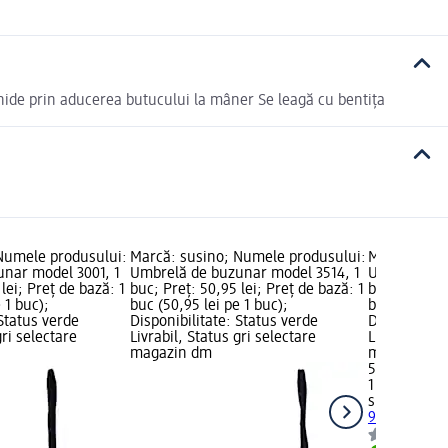
chide prin aducerea butucului la mâner Se leagă cu bentița
Numele produsului:
Marcă: susino; Numele produsului:
Marcă: susi
nar model 3001, 1
Umbrelă de buzunar model 3514, 1
Umrelă de b
lei; Preț de bază: 1
buc; Preț: 50,95 lei; Preț de bază: 1
buc; Preț: 5
 1 buc);
buc (50,95 lei pe 1 buc);
buc (54,95 l
 Status verde
Disponibilitate: Status verde
Disponibilit
gri selectare
Livrabil, Status gri selectare
Livrabil, St
magazin dm
magazin d
54,95 lei
1 buc (54,95
susino
Umre
9012, 1 buc