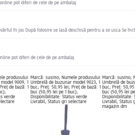
online pot diferi de cele de pe ambalaj.
vârful în jos După folosire se lasă deschisă pentru a se usca Se în
nline pot diferi de cele de pe ambalaj.
le produsului:
Marcă: susino; Numele produsului:
Marcă: susino; 
 model 9009, 1
Umbrelă de buzunar model 9023, 1
Umbrelă de buzu
 Preț de bază: 1
buc; Preț: 50,95 lei; Preț de bază: 1
buc; Preț: 50,95 
uc);
buc (50,95 lei pe 1 buc);
buc (50,95 lei pe
us verde
Disponibilitate: Status verde
Disponibilitate:
electare
Livrabil, Status gri selectare
Livrabil, Status 
magazin dm