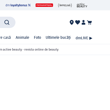
ire casă
Animale
Foto
Ultimele bucăți
dmLIVE ▶
m active beauty - revista online de beauty