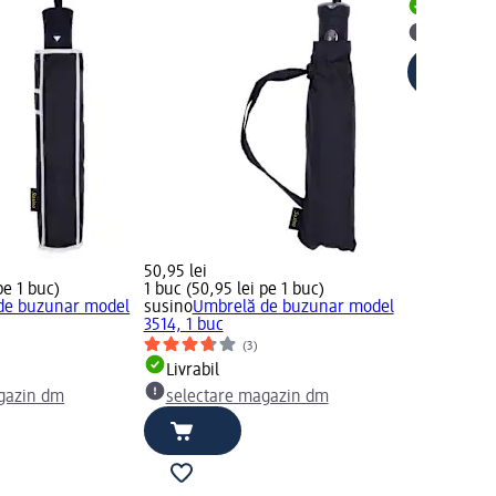
Livrabil
selectar
50,95 lei
pe 1 buc)
1 buc (50,95 lei pe 1 buc)
de buzunar model
susino
Umbrelă de buzunar model
3514, 1 buc
(3)
Livrabil
gazin dm
selectare magazin dm