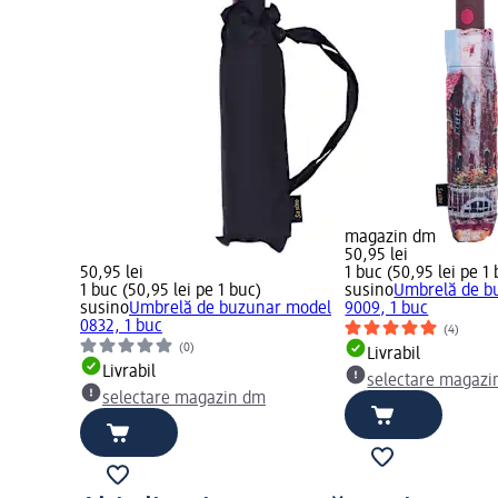
magazin dm
50,95 lei
50,95 lei
1 buc (50,95 lei pe 1
1 buc (50,95 lei pe 1 buc)
susino
Umbrelă de b
susino
Umbrelă de buzunar model
9009, 1 buc
0832, 1 buc
(4)
(0)
Livrabil
Livrabil
selectare magazi
selectare magazin dm