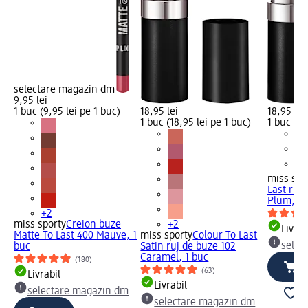
selectare magazin dm
9,95 lei
1 buc (9,95 lei pe 1 buc)
18,95 lei
18,95 lei
1 buc (18,95 lei pe 1 buc)
1 buc (18
miss spo
Last ruj
Plum, 4 
+2
miss sporty
Creion buze
+2
Livrab
Matte To Last 400 Mauve, 1
miss sporty
Colour To Last
selec
buc
Satin ruj de buze 102
Caramel, 1 buc
(180)
(63)
Livrabil
Livrabil
selectare magazin dm
selectare magazin dm