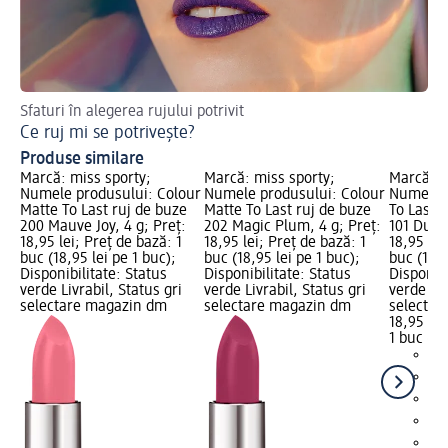
Sfaturi în alegerea rujului potrivit
Af
Ce ruj mi se potrivește?
Ma
Produse similare
Marcă: miss sporty;
Marcă: miss sporty;
Marcă: m
Numele produsului: Colour
Numele produsului: Colour
Numele p
Matte To Last ruj de buze
Matte To Last ruj de buze
To Last S
200 Mauve Joy, 4 g; Preț:
202 Magic Plum, 4 g; Preț:
101 Dusty
18,95 lei; Preț de bază: 1
18,95 lei; Preț de bază: 1
18,95 lei
buc (18,95 lei pe 1 buc);
buc (18,95 lei pe 1 buc);
buc (18,9
Disponibilitate: Status
Disponibilitate: Status
Disponibi
verde Livrabil, Status gri
verde Livrabil, Status gri
verde Liv
selectare magazin dm
selectare magazin dm
selectar
18,95 lei
1 buc (18