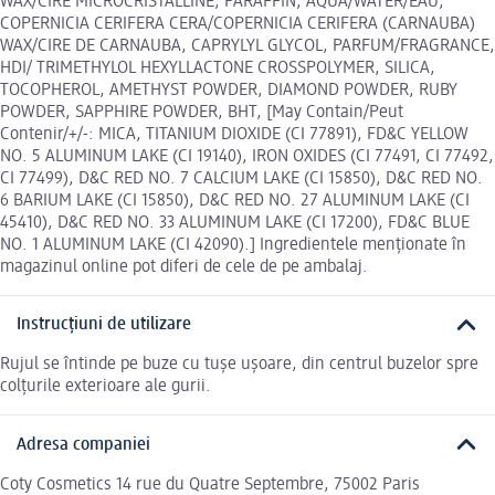
WAX/CIRE MICROCRISTALLINE, PARAFFIN, AQUA/WATER/EAU,
COPERNICIA CERIFERA CERA/COPERNICIA CERIFERA (CARNAUBA)
WAX/CIRE DE CARNAUBA, CAPRYLYL GLYCOL, PARFUM/FRAGRANCE,
HDI/ TRIMETHYLOL HEXYLLACTONE CROSSPOLYMER, SILICA,
TOCOPHEROL, AMETHYST POWDER, DIAMOND POWDER, RUBY
POWDER, SAPPHIRE POWDER, BHT, [May Contain/Peut
Contenir/+/-: MICA, TITANIUM DIOXIDE (CI 77891), FD&C YELLOW
NO. 5 ALUMINUM LAKE (CI 19140), IRON OXIDES (CI 77491, CI 77492,
CI 77499), D&C RED NO. 7 CALCIUM LAKE (CI 15850), D&C RED NO.
6 BARIUM LAKE (CI 15850), D&C RED NO. 27 ALUMINUM LAKE (CI
45410), D&C RED NO. 33 ALUMINUM LAKE (CI 17200), FD&C BLUE
NO. 1 ALUMINUM LAKE (CI 42090).] Ingredientele menționate în
magazinul online pot diferi de cele de pe ambalaj.
Instrucțiuni de utilizare
Rujul se întinde pe buze cu tușe ușoare, din centrul buzelor spre
colțurile exterioare ale gurii.
Adresa companiei
Coty Cosmetics 14 rue du Quatre Septembre, 75002 Paris