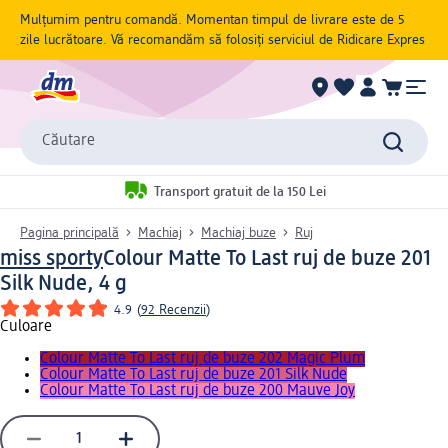
Mulțumim pentru comandă. Momentan timpul de livrare este de 5
zile lucrătoare. Vă recomandăm să folosiți serviciul de Ridicare Expres
Căutare
Transport gratuit de la 150 Lei
Pagina principală
Machiaj
Machiaj buze
Ruj
miss sporty
Colour Matte To Last ruj de buze 201
Silk Nude, 4 g
4.9
(
92 Recenzii
)
Culoare
Colour Matte To Last ruj de buze 202 Magic Plum
Colour Matte To Last ruj de buze 201 Silk Nude
Colour Matte To Last ruj de buze 200 Mauve Joy