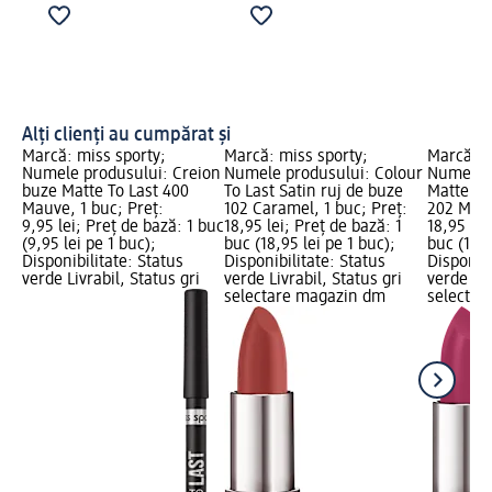
Alți clienți au cumpărat și
Marcă: miss sporty;
Marcă: miss sporty;
Marcă: m
Numele produsului: Creion
Numele produsului: Colour
Numele p
buze Matte To Last 400
To Last Satin ruj de buze
Matte To
Mauve, 1 buc; Preț:
102 Caramel, 1 buc; Preț:
202 Magi
9,95 lei; Preț de bază: 1 buc
18,95 lei; Preț de bază: 1
18,95 lei
(9,95 lei pe 1 buc);
buc (18,95 lei pe 1 buc);
buc (18,9
Disponibilitate: Status
Disponibilitate: Status
Disponibi
verde Livrabil, Status gri
verde Livrabil, Status gri
verde Liv
selectare magazin dm
selectar