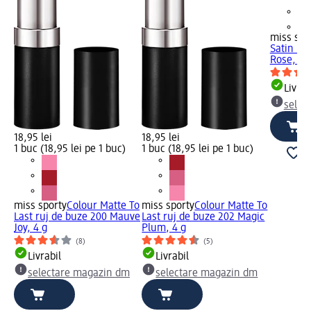
+2
miss spo
Satin ru
Rose, 1 
Livrab
selec
18,95 lei
18,95 lei
1 buc (18,95 lei pe 1 buc)
1 buc (18,95 lei pe 1 buc)
miss sporty
Colour Matte To
miss sporty
Colour Matte To
Last ruj de buze 200 Mauve
Last ruj de buze 202 Magic
Joy, 4 g
Plum, 4 g
(8)
(5)
Livrabil
Livrabil
selectare magazin dm
selectare magazin dm