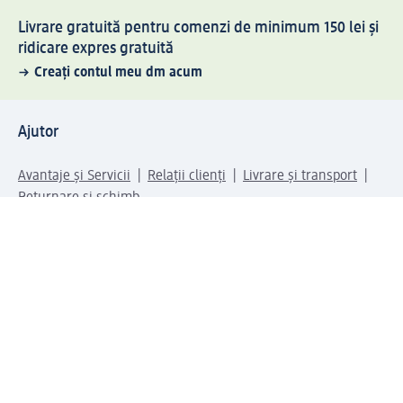
Livrare gratuită pentru comenzi de minimum 150 lei și
ridicare expres gratuită
Creați contul meu dm acum
Ajutor
Avantaje și Servicii
Relații clienți
Livrare și transport
Returnare și schimb
Compania dm
Compania
Responsabilitate
Carieră
Presă
Structura corporativă
Universul produselor dm
Lumea dm