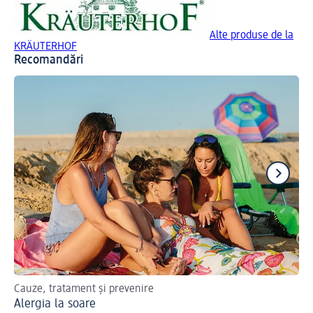
Alte produse de la
KRÄUTERHOF
Recomandări
Cauze, tratament și prevenire
Ca
Alergia la soare
Al