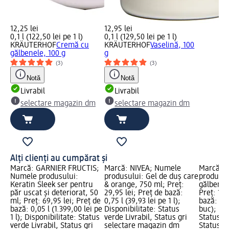
12,25 lei
12,95 lei
0,1 l (122,50 lei pe 1 l)
0,1 l (129,50 lei pe 1 l)
KRÄUTERHOF
Cremă cu
KRÄUTERHOF
Vaselină, 100
gălbenele, 100 g
g
(3)
(3)
Notă
Notă
Livrabil
Livrabil
selectare magazin dm
selectare magazin dm
Alți clienți au cumpărat și
Marcă: GARNIER FRUCTIS;
Marcă: NIVEA; Numele
Marcă: F
Numele produsului:
produsului: Gel de duș care
produsul
Keratin Sleek ser pentru
& orange, 750 ml; Preț:
gălbenele
păr uscat și deteriorat, 50
29,95 lei; Preț de bază:
Preț: 11,
ml; Preț: 69,95 lei; Preț de
0,75 l (39,93 lei pe 1 l);
bază: 1 b
bază: 0,05 l (1.399,00 lei pe
Disponibilitate: Status
buc); Dis
1 l); Disponibilitate: Status
verde Livrabil, Status gri
Status ve
verde Livrabil, Status gri
selectare magazin dm
Status gr