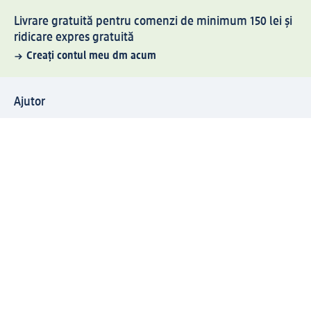
Livrare gratuită pentru comenzi de minimum 150 lei și
ridicare expres gratuită
Creați contul meu dm acum
Ajutor
Avantaje și Servicii
Relații clienți
Livrare și transport
Returnare și schimb
Compania dm
Compania
Responsabilitate
Carieră
Presă
Structura corporativă
Universul produselor dm
Lumea dm