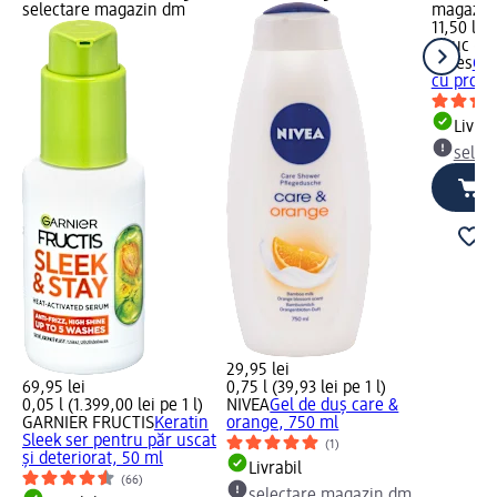
selectare magazin dm
magazin
11,50 lei
1 buc (11
Fares
Cre
cu propol
Livrab
selec
29,95 lei
69,95 lei
0,75 l (39,93 lei pe 1 l)
0,05 l (1.399,00 lei pe 1 l)
NIVEA
Gel de duș care &
GARNIER FRUCTIS
Keratin
orange, 750 ml
Sleek ser pentru păr uscat
(1)
și deteriorat, 50 ml
Livrabil
(66)
selectare magazin dm