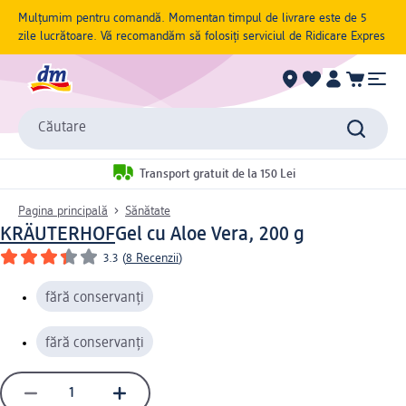
Mulțumim pentru comandă. Momentan timpul de livrare este de 5
zile lucrătoare. Vă recomandăm să folosiți serviciul de Ridicare Expres
Căutare
Transport gratuit de la 150 Lei
Pagina principală
Sănătate
KRÄUTERHOF
Gel cu Aloe Vera, 200 g
3.3
(
8 Recenzii
)
fără conservanți
fără conservanți