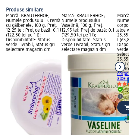
Produse similare
Marcă: KRÄUTERHOF;
Marcă: KRÄUTERHOF;
Marcă: N
Numele produsului: Cremă
Numele produsului:
Numele p
cu gălbenele, 100 g; Preț:
Vaselină, 100 g; Preț:
corporal
12,25 lei; Preț de bază: 0,1 l
12,95 lei; Preț de bază: 0,1 l
aloe vera
(122,50 lei pe 1 l);
(129,50 lei pe 1 l);
25,55 lei
Disponibilitate: Status
Disponibilitate: Status
l (63,88 l
verde Livrabil, Status gri
verde Livrabil, Status gri
Disponibi
selectare magazin dm
selectare magazin dm
verde Liv
selectar
25,55 lei
0,4 l (63,
NATIGO b
corporal
aloe ver
Livrab
selec