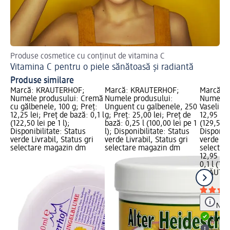
Produse cosmetice cu conținut de vitamina C
Vitamina C pentru o piele sănătoasă și radiantă
Produse similare
Marcă: KRÄUTERHOF;
Marcă: KRÄUTERHOF;
Marcă: 
Numele produsului: Cremă
Numele produsului:
Numele p
cu gălbenele, 100 g; Preț:
Unguent cu galbenele, 250
Vaselină,
12,25 lei; Preț de bază: 0,1 l
g; Preț: 25,00 lei; Preț de
12,95 lei
(122,50 lei pe 1 l);
bază: 0,25 l (100,00 lei pe 1
(129,50 le
Disponibilitate: Status
l); Disponibilitate: Status
Disponibi
verde Livrabil, Status gri
verde Livrabil, Status gri
verde Liv
selectare magazin dm
selectare magazin dm
selectar
12,95 lei
0,1 l (129
KRÄUTE
g
Notă
Livrab