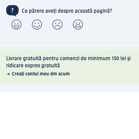
Ce părere aveți despre această pagină?
Livrare gratuită pentru comenzi de minimum 150 lei și
ridicare expres gratuită
Creați contul meu dm acum
Ajutor
Avantaje și Servicii
Relații clienți
Livrare și transport
Returnare și schimb
Compania dm