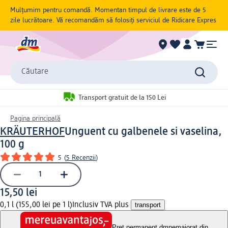
Mulțumim pentru comandă. Momentan timpul de livrare este de 5
zile lucrătoare. Vă recomandăm să folosiți serviciul de Ridicare Expres
Căutare
Transport gratuit de la 150 Lei
Pagina principală
KRÄUTERHOF
Unguent cu galbenele si vaselina,
100 g
5
(
5 Recenzii
)
15,50 lei
0,1 l (155,00 lei pe 1 l)
Inclusiv TVA plus
transport
Preț permanent dm
nemajorat din