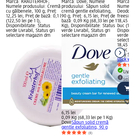
Marcă: KRÄUTERHOF;
Marcă: Dove; Numele
Marcă: L
Numele produsului: Cremă
produsului: Săpun solid
Numele p
cu gălbenele, 100 g; Preț:
cremă gentle exfoliating,
Deodoran
12,25 lei; Preț de bază: 0,1 l
90 g; Preț: 6,15 lei; Preț de
freesia, 
(122,50 lei pe 1 l);
bază: 0,09 Kg (68,33 lei pe 1
18,45 lei
Disponibilitate: Status
Kg); Disponibilitate: Status
buc (18,4
verde Livrabil, Status gri
verde Livrabil, Status gri
Disponibi
selectare magazin dm
selectare magazin dm
verde Liv
selectar
18,45 lei
1 buc (18
Lady Spe
stick wil
Livrab
selec
6,15 lei
0,09 Kg (68,33 lei pe 1 Kg)
Dove
Săpun solid cremă
gentle exfoliating, 90 g
(8)