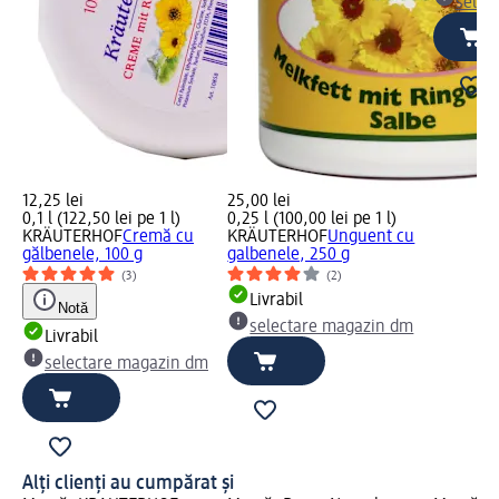
selec
12,25 lei
25,00 lei
0,1 l (122,50 lei pe 1 l)
0,25 l (100,00 lei pe 1 l)
KRÄUTERHOF
Cremă cu
KRÄUTERHOF
Unguent cu
gălbenele, 100 g
galbenele, 250 g
(3)
(2)
Livrabil
Notă
selectare magazin dm
Livrabil
selectare magazin dm
Alți clienți au cumpărat și