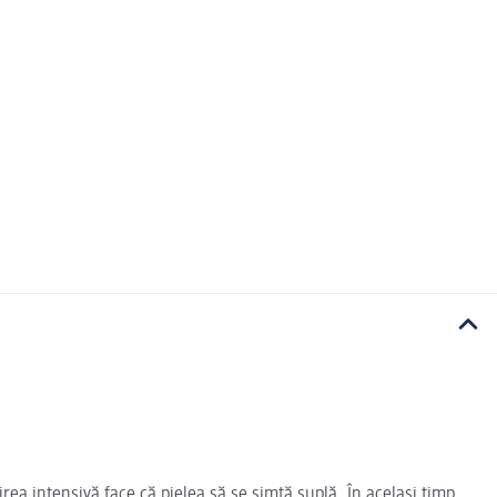
rea intensivă face că pielea să se simtă suplă. În același timp,