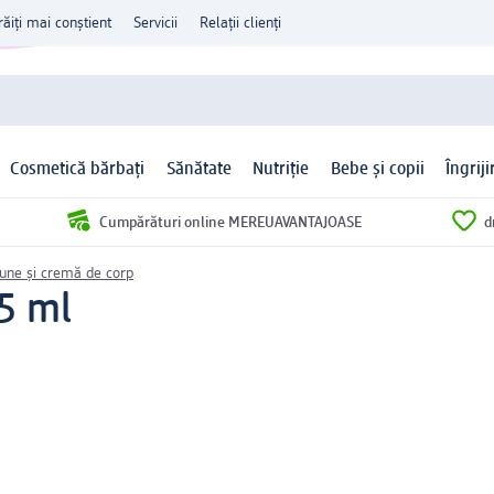
răiți mai conștient
Servicii
Relații clienți
Cosmetică bărbați
Sănătate
Nutriție
Bebe și copii
Îngrij
Cumpărături online MEREUAVANTAJOASE
d
iune și cremă de corp
5 ml