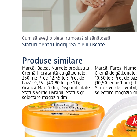
Cum să aveți o piele frumoasă și sănătoasă
Sfaturi pentru îngrijirea pielii uscate
Produse similare
Marcă: Balea; Numele produsului:
Marcă: Fares; Numel
Cremă hidratantă cu gălbenele,
Cremă de gălbenele, 
250 ml; Preț: 12,45 lei; Preț de
10,50 lei; Preț de ba
bază: 0,25 l (49,80 lei pe 1 l);
(10,50 lei pe 1 buc); 
Grafică Marcă dm; Disponibilitate:
Status verde Livrabil
Status verde Livrabil, Status gri
selectare magazin 
selectare magazin dm