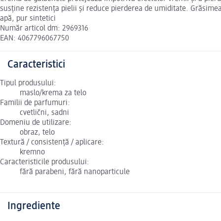
susține rezistența pielii și reduce pierderea de umiditate. Grăsimea
apă, pur sintetici
Număr articol dm: 2969316
EAN: 4067796067750
Caracteristici
Tipul produsului:
maslo/krema za telo
Familii de parfumuri:
cvetlični, sadni
Domeniu de utilizare:
obraz, telo
Textură / consistență / aplicare:
kremno
Caracteristicile produsului:
fără parabeni, fără nanoparticule
Ingrediente