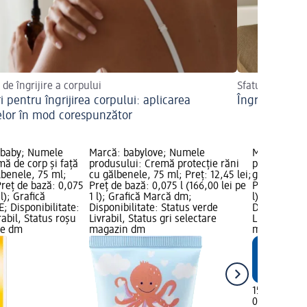
 de îngrijire a corpului
Sfaturi utile
i pentru îngrijirea corpului: aplicarea
Îngrijirea alc
lor în mod corespunzător
baby; Numele
Marcă: babylove; Numele
Marcă: alv
ă de corp și față
produsului: Cremă protecție răni
produsului:
lbenele, 75 ml;
cu gălbenele, 75 ml; Preț: 12,45 lei;
gălbenele, 1
 Preț de bază: 0,075
Preț de bază: 0,075 l (166,00 lei pe
Preț de bază:
 l); Grafică
1 l); Grafică Marcă dm;
l); Grafică 
; Disponibilitate:
Disponibilitate: Status verde
Disponibilit
rabil, Status roșu
Livrabil, Status gri selectare
Livrabil, St
le dm
magazin dm
magazin d
15,45 lei
0,1 l (154,50 