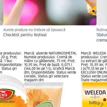
Aceste produse nu trebuie să lipsească
Rutina
Checklist pentru festival
Sfatur
creme
e produsului:
Marcă: alverde NATURKOSMETIK;
Marcă: WELEDA 
20 g; Preț:
Numele produsului: Cremă de
produsului: Crem
ză: 1 buc
mâini cu gălbenele, 75 ml; Preț:
cu extract de gă
Disponibilitate:
10,95 lei; Preț de bază: 0,075 l
Preț: 35,95 lei;
, Status gri
(146,00 lei pe 1 l); Grafică Marcă
l (479,33 lei pe 1
dm
dm; Disponibilitate: Status verde
EXCLUSIV ONLINE
Livrabil, Status gri selectare
Status verde Liv
magazin dm
Toate magazine