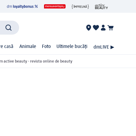
ire casă
Animale
Foto
Ultimele bucăți
dmLIVE ▶
m active beauty - revista online de beauty