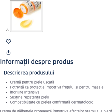
Informații despre produs
Descrierea produsului
Cremă pentru piele uscată
Potrivită ca protecție împotriva frigului și pentru masaje
Îngrijire intensivă
Susține rezistența pielii
Compatibilitate cu pielea confirmată dermatologic
Crema de gălbenele protejează împotriva efectelor vremii și a pierder