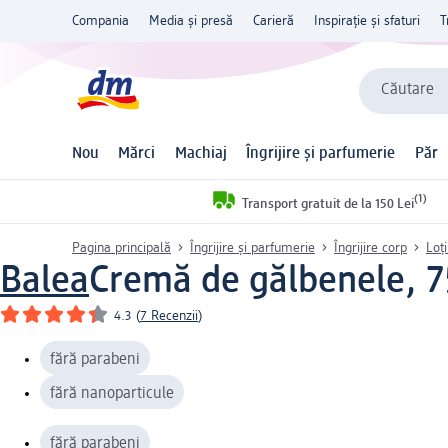
Compania
Media și presă
Carieră
Inspirație și sfaturi
T
Căutare
Nou
Mărci
Machiaj
Îngrijire și parfumerie
Păr
(1)
Transport gratuit de la 150 Lei
Pagina principală
Îngrijire și parfumerie
Îngrijire corp
Loț
Balea
Cremă de gălbenele, 7
4.3
(
7 Recenzii
)
fără parabeni
fără nanoparticule
fără parabeni