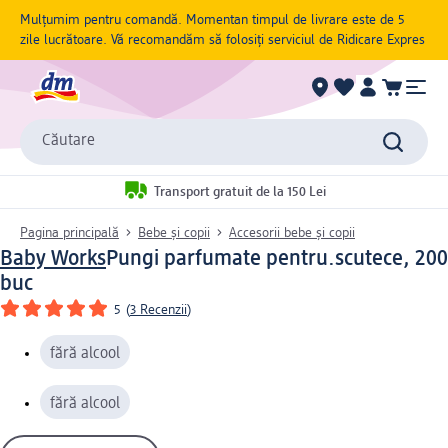
Mulțumim pentru comandă. Momentan timpul de livrare este de 5
zile lucrătoare. Vă recomandăm să folosiți serviciul de Ridicare Expres
Căutare
Transport gratuit de la 150 Lei
Pagina principală
Bebe și copii
Accesorii bebe și copii
Baby Works
Pungi parfumate pentru.scutece, 200
buc
5
(
3 Recenzii
)
fără alcool
fără alcool