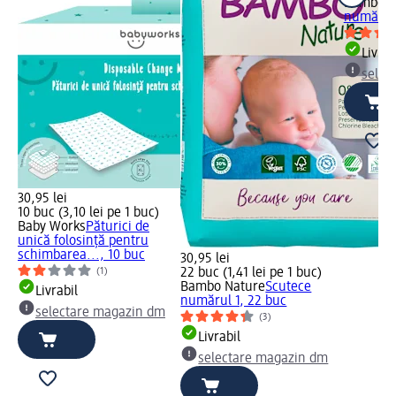
Bambo N
numărul 
Livrab
selec
30,95 lei
10 buc (3,10 lei pe 1 buc)
Baby Works
Păturici de
unică folosință pentru
schimbarea..., 10 buc
30,95 lei
22 buc (1,41 lei pe 1 buc)
(1)
Bambo Nature
Scutece
Livrabil
numărul 1, 22 buc
selectare magazin dm
(3)
Livrabil
selectare magazin dm