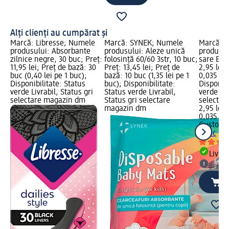
Alți clienți au cumpărat și
Marcă: Libresse; Numele
Marcă: SYNEK; Numele
Marcă: 
produsului: Absorbante
produsului: Aleze unică
produsul
zilnice negre, 30 buc; Preț:
folosință 60/60 3str, 10 buc;
sare Eco,
11,95 lei; Preț de bază: 30
Preț: 13,45 lei; Preț de
2,95 lei;
buc (0,40 lei pe 1 buc);
bază: 10 buc (1,35 lei pe 1
0,035 Kg 
Disponibilitate: Status
buc); Disponibilitate:
Disponibi
verde Livrabil, Status gri
Status verde Livrabil,
verde Liv
selectare magazin dm
Status gri selectare
selectar
magazin dm
2,95 lei
0,035 Kg 
Gusto
Puf
1 buc
Livrab
selec