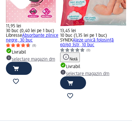
11,95 lei
30 buc (0,40 lei pe 1 buc)
13,45 lei
Libresse
Absorbante zilnice
10 buc (1,35 lei pe 1 buc)
negre, 30 buc
SYNEK
Aleze unică folosință
60/60 3str, 10 buc
(8)
(0)
Livrabil
Notă
selectare magazin dm
Livrabil
selectare magazin dm