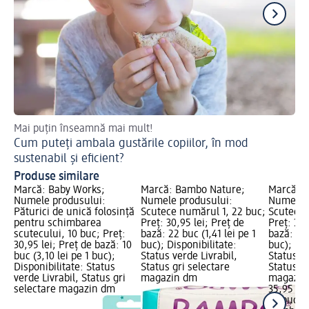
Mai puțin înseamnă mai mult!
Des
Cum puteți ambala gustările copiilor, în mod
Pr
sustenabil și eficient?
Produse similare
Marcă: Baby Works;
Marcă: Bambo Nature;
Marcă: 
Numele produsului:
Numele produsului:
Numele p
Păturici de unică folosință
Scutece numărul 1, 22 buc;
Scutece 
pentru schimbarea
Preț: 30,95 lei; Preț de
Preț: 35,
scutecului, 10 buc; Preț:
bază: 22 buc (1,41 lei pe 1
bază: 30 
30,95 lei; Preț de bază: 10
buc); Disponibilitate:
buc); Dis
buc (3,10 lei pe 1 buc);
Status verde Livrabil,
Status ve
Disponibilitate: Status
Status gri selectare
Status gr
verde Livrabil, Status gri
magazin dm
magazin
selectare magazin dm
35,95 lei
30 buc (1