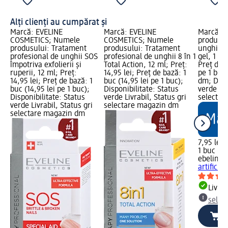
Alți clienți au cumpărat și
Marcă: EVELINE
Marcă: EVELINE
Marcă: e
COSMETICS; Numele
COSMETICS; Numele
produsul
produsului: Tratament
produsului: Tratament
unghii ar
profesional de unghii SOS
profesional de unghii 8 în 1
gel, 1 bu
împotriva exfolierii și
Total Action, 12 ml; Preț:
Preț de b
ruperii, 12 ml; Preț:
14,95 lei; Preț de bază: 1
pe 1 buc
14,95 lei; Preț de bază: 1
buc (14,95 lei pe 1 buc);
dm; Dispo
buc (14,95 lei pe 1 buc);
Disponibilitate: Status
verde Liv
Disponibilitate: Status
verde Livrabil, Status gri
selectar
verde Livrabil, Status gri
selectare magazin dm
selectare magazin dm
7,95 lei
1 buc (7,
ebelin
Pi
artiﬁcial
Livrab
selec