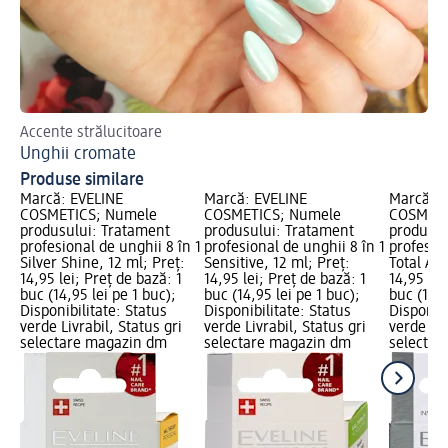
Accente strălucitoare
Sfa
Unghii cromate
St
Produse similare
Marcă: EVELINE
Marcă: EVELINE
Marcă: E
COSMETICS; Numele
COSMETICS; Numele
COSMETI
produsului: Tratament
produsului: Tratament
produsul
profesional de unghii 8 în 1
profesional de unghii 8 în 1
profesion
Silver Shine, 12 ml; Preț:
Sensitive, 12 ml; Preț:
Total Act
14,95 lei; Preț de bază: 1
14,95 lei; Preț de bază: 1
14,95 lei
buc (14,95 lei pe 1 buc);
buc (14,95 lei pe 1 buc);
buc (14,9
Disponibilitate: Status
Disponibilitate: Status
Disponibi
verde Livrabil, Status gri
verde Livrabil, Status gri
verde Liv
selectare magazin dm
selectare magazin dm
selectar