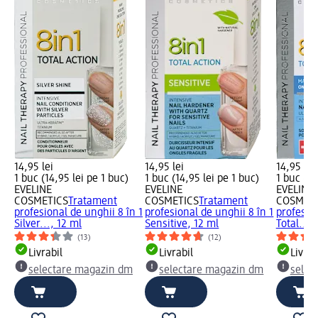
14,95 lei
14,95 lei
14,95 lei
1 buc (14,95 lei pe 1 buc)
1 buc (14,95 lei pe 1 buc)
1 buc (14
EVELINE
EVELINE
EVELINE
COSMETICS
Tratament
COSMETICS
Tratament
COSMETI
profesional de unghii 8 în 1
profesional de unghii 8 în 1
profesion
Silver..., 12 ml
Sensitive, 12 ml
Total...,
(13)
(12)
Livrabil
Livrabil
Livrab
selectare magazin dm
selectare magazin dm
selec