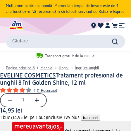
Mulțumim pentru comandă. Momentan timpul de livrare este de 5
zile lucrătoare. Vă recomandăm să folosiți serviciul de Ridicare Expres
Căutare
Transport gratuit de la 150 Lei
Pagina principală
Machiaj
Unghii
Îngrijire unghii
EVELINE COSMETICS
Tratament profesional de
unghii 8 în1 Golden Shine, 12 ml
4
(
1 Recenzie
)
14,95 lei
1 buc (14,95 lei pe 1 buc)
Inclusiv TVA plus
transport
Preț permanent dm
nemajorat din