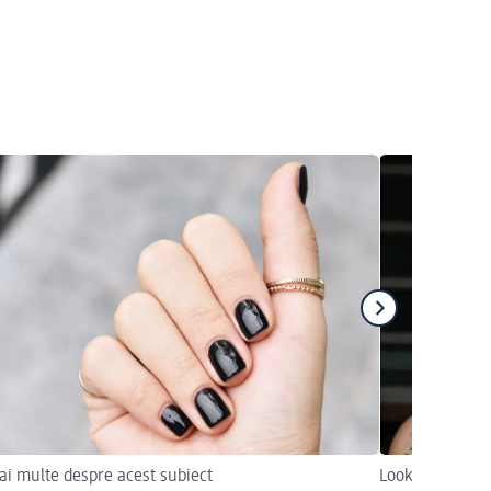
ai multe despre acest subiect
Look-uri creati