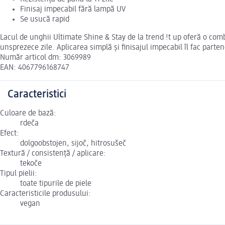
Finisaj impecabil fără lampă UV
Se usucă rapid
Lacul de unghii Ultimate Shine & Stay de la trend !t up oferă o comb
unsprezece zile. Aplicarea simplă și finisajul impecabil îl fac part
Număr articol dm: 3069989
EAN: 4067796168747
Caracteristici
Culoare de bază:
rdeča
Efect:
dolgoobstojen, sijoč, hitrosušeč
Textură / consistență / aplicare:
tekoče
Tipul pielii:
toate tipurile de piele
Caracteristicile produsului:
vegan