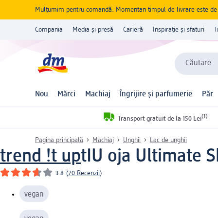
Mulțumim pentru comandă. Momentan timpul de livrare este de 5 
Compania
Media și presă
Carieră
Inspirație și sfaturi
T
Căutare
Nou
Mărci
Machiaj
Îngrijire și parfumerie
Păr
(1)
Transport gratuit de la 150 Lei
Pagina principală
Machiaj
Unghii
Lac de unghii
trend !t up
tIU oja Ultimate 
3.8
(
70 Recenzii
)
vegan