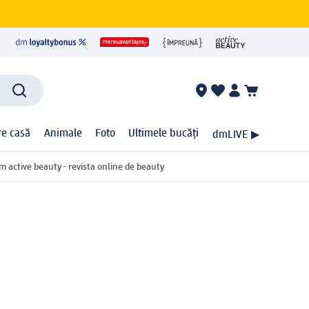
ire casă
Animale
Foto
Ultimele bucăți
dmLIVE ▶
m active beauty - revista online de beauty