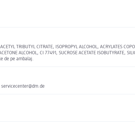
 ACETYL TRIBUTYL CITRATE, ISOPROPYL ALCOHOL, ACRYLATES COPO
TONE ALCOHOL, CI 77491, SUCROSE ACETATE ISOBUTYRATE, SILICA, 
le de pe ambalaj.
e servicecenter@dm.de