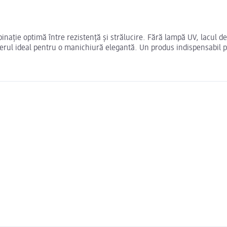
inație optimă între rezistență și strălucire. Fără lampă UV, lacul d
enerul ideal pentru o manichiură elegantă. Un produs indispensabil p