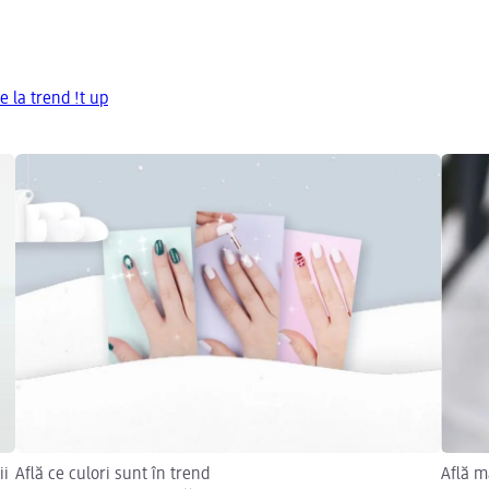
e la trend !t up
ii
Află ce culori sunt în trend
Află m