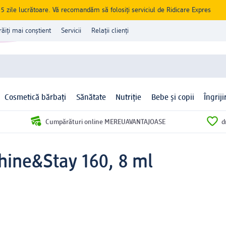
zile lucrătoare. Vă recomandăm să folosiți serviciul de Ridicare Expres
răiți mai conștient
Servicii
Relații clienți
Cosmetică bărbați
Sănătate
Nutriție
Bebe și copii
Îngrij
Cumpărături online MEREUAVANTAJOASE
d
Shine&Stay 160, 8 ml