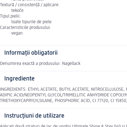
Textură / consistență / aplicare:
tekoče
Tipul pielii:
toate tipurile de piele
Caracteristicile produsului:
vegan
Informații obligatorii
Denumirea exactă a produsului: Nagellack
Ingrediente
INGREDIENTS: ETHYL ACETATE, BUTYL ACETATE, NITROCELLULOSE, 
ADIPIC ACID/NEOPENTYL GLYCOL/TRIMELLITIC ANHYDRIDE COPOLY
TRIETHOXYCAPRYLYLSILANE, PHOSPHORIC ACID, CI 77120, CI 15850, CI
Instrucțiuni de utilizare
Aplicați două straturi de lac de unghii Ultimate Shine & Stay 040 și 