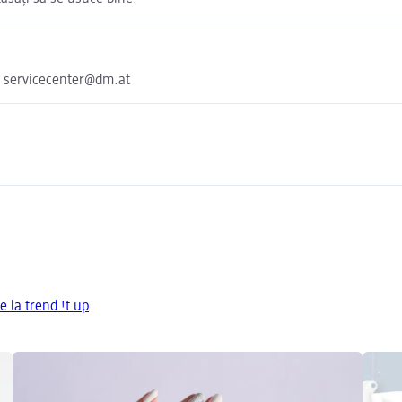
e servicecenter@dm.at
e la trend !t up