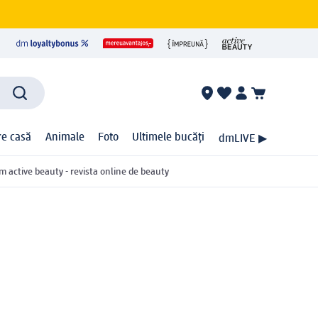
ire casă
Animale
Foto
Ultimele bucăți
dmLIVE ▶
m active beauty - revista online de beauty