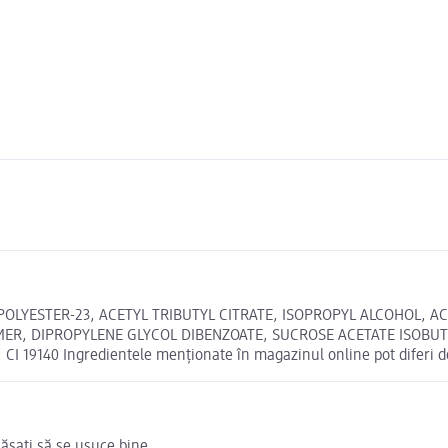
POLYESTER-23, ACETYL TRIBUTYL CITRATE, ISOPROPYL ALCOHOL, A
MER, DIPROPYLENE GLYCOL DIBENZOATE, SUCROSE ACETATE ISOBUT
 19140 Ingredientele menționate în magazinul online pot diferi d
lăsați să se usuce bine.