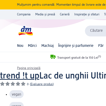
Mulțumim pentru comandă. Momentan timpul de livrare este de 5 
Compania
Media și presă
Carieră
Inspirație și sfaturi
T
Căutare
Nou
Mărci
Machiaj
Îngrijire și parfumerie
Păr
(1)
Transport gratuit de la 150 Lei
Pagina principală
trend !t up
Lac de unghii Ult
0
(
Evaluare produs
)
vegan