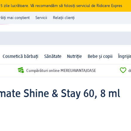
zile lucrătoare. Vă recomandăm să folosiți serviciul de Ridicare Expres
răiți mai conștient
Servicii
Relații clienți
Cosmetică bărbați
Sănătate
Nutriție
Bebe și copii
Îngrij
Cumpărături online MEREUAVANTAJOASE
d
imate Shine & Stay 60, 8 ml