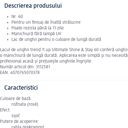
Descrierea produsului
Nr. 60
Pentru un finisaj de înaltă strălucire
Poate rezista până la 11 zile
Manichiură fără lampă UV
Lac de unghii pentru o culoare de lungă durată
Lacul de unghii trend !t up Ultimate Shine & Stay 60 conferă unghiilo
o manichiură de lungă durată. Aplicarea este simplă și nu necesită 
profesional acasă și prețuiește unghiile îngrijite.
Număr articol dm: 3112581
EAN: 4070765070378
Caracteristici
Culoare de bază:
rožnata (rosé)
Efect:
sijoč
Putere de acoperire:
rahla prekrivnost