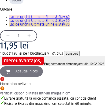
vegan
Culoare
Lac de unghii Ultimate Shine & Stay 60
Lac de unghii Ultimate Shine & Stay 50
Lac de unghii Ultimate Shine & Stay 70
11,95 lei
1 buc (11,95 lei pe 1 buc)
Inclusiv TVA plus
transport
Preț permanent dm
nemajorat din 10.02.2026
Adaugă în coș
Momentan nelivrabil
Verificați disponibilitatea într-un magazin dm
Livrare gratuită la orice comandă plasată, cu cont de client
Ridicare Expres din magazinul dm selectat în 60 minute.