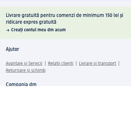
Livrare gratuită pentru comenzi de minimum 150 lei și
ridicare expres gratuită
Creați contul meu dm acum
Ajutor
Avantaje și Servicii
Relații clienți
Livrare și transport
Returnare și schimb
Compania dm
Compania
Responsabilitate
Carieră
Presă
Structura corporativă
Universul produselor dm
Lumea dm