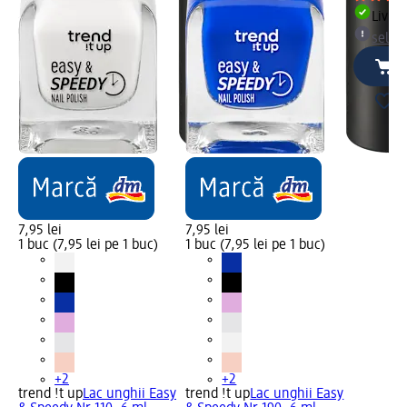
Livrab
selec
7,95 lei
7,95 lei
1 buc (7,95 lei pe 1 buc)
1 buc (7,95 lei pe 1 buc)
+2
+2
trend !t up
Lac unghii Easy
trend !t up
Lac unghii Easy