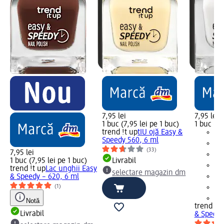
7,95 lei
7,95 lei
1 buc (7,95 lei pe 1 buc)
1 buc (7,
trend !t up
tIU ojă Easy &
Speedy 560, 6 ml
(33)
7,95 lei
1 buc (7,95 lei pe 1 buc)
Livrabil
trend !t up
Lac unghii Easy
selectare magazin dm
& Speedy – 620, 6 ml
(1)
+2
Notă
trend !t 
Livrabil
& Speedy