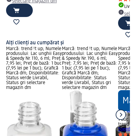
selectare magazin dm
Livrab
selec
Alți clienți au cumpărat și
Marcă: trend !t up; Numele
Marcă: trend !t up; Numele
Marcă: t
produsului: Lac unghii Easy
produsului: Lac unghii Easy
produsulu
& Speedy Nr.110, 6 ml; Preț:
& Speedy Nr.190, 6 ml;
Speedy 5
7,95 lei; Preț de bază: 1 buc
Preț: 7,95 lei; Preț de bază:
7,95 lei;
(7,95 lei pe 1 buc); Grafică
1 buc (7,95 lei pe 1 buc);
(7,95 lei
Marcă dm; Disponibilitate:
Grafică Marcă dm;
Marcă dm
Status verde Livrabil,
Disponibilitate: Status
Status ve
Status gri selectare
verde Livrabil, Status gri
Status gr
magazin dm
selectare magazin dm
magazin
7,95 lei
1 buc (7,
trend !t 
Speedy 5