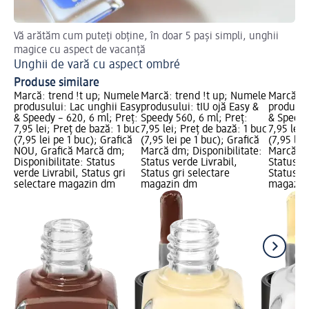
Vă arătăm cum puteți obține, în doar 5 pași simpli, unghii
Afl
magice cu aspect de vacanță
Un
Unghii de vară cu aspect ombré
Produse similare
Marcă: trend !t up; Numele
Marcă: trend !t up; Numele
Marcă: t
produsului: Lac unghii Easy
produsului: tIU ojă Easy &
produsul
& Speedy – 620, 6 ml; Preț:
Speedy 560, 6 ml; Preț:
& Speedy 
7,95 lei; Preț de bază: 1 buc
7,95 lei; Preț de bază: 1 buc
7,95 lei;
(7,95 lei pe 1 buc); Grafică
(7,95 lei pe 1 buc); Grafică
(7,95 lei
NOU, Grafică Marcă dm;
Marcă dm; Disponibilitate:
Marcă dm
Disponibilitate: Status
Status verde Livrabil,
Status ve
verde Livrabil, Status gri
Status gri selectare
Status gr
selectare magazin dm
magazin dm
magazin