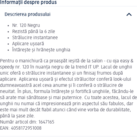
Informații despre produs
Descrierea produsului
Nr. 120 Negru
Rezistă până la 6 zile
Strălucire instantanee
Aplicare ușoară
Întărește și hrănește unghia
Pentru o manichiură ca proaspăt ieșită de la salon - cu oja easy &
speedy nr. 120 în nuanța negru de la trend IT UP. Lacul de unghii
unic oferă o strălucire instantanee și un finisaj frumos după
aplicare. Aplicarea ușoară și efectul strălucitor conferă look-ului
dumneavoastră acel ceva anume și îi conferă o strălucire de
neuitat. În plus, formula întărește și fortifică unghiile, făcându-le
să arate mai sănătoase și mai puternice. Cu toate acestea, lacul de
unghii nu numai că impresionează prin aspectul său fabulos, dar
este mai mult decât fiabil atunci când vine vorba de durabilitate,
până la șase zile.
Număr articol dm: 1647165
EAN: 4058172951008