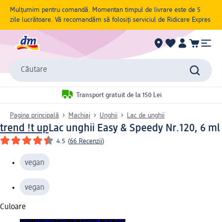
Mulțumim pentru comandă. Momentan timpul de livrare este de 5
zile lucrătoare. Vă recomandăm să folosiți serviciul de Ridicare Expres
Căutare
Transport gratuit de la 150 Lei
Pagina principală
Machiaj
Unghii
Lac de unghii
trend !t up
Lac unghii Easy & Speedy Nr.120, 6 ml
4.5
(
66 Recenzii
)
vegan
vegan
Culoare