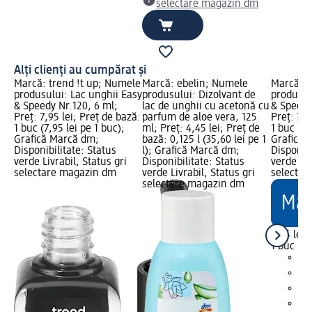
selectare magazin dm
Alți clienți au cumpărat și
Marcă: trend !t up; Numele
Marcă: ebelin; Numele
Marcă: t
produsului: Lac unghii Easy
produsului: Dizolvant de
produsul
& Speedy Nr.120, 6 ml;
lac de unghii cu acetonă cu
& Speedy
Preț: 7,95 lei; Preț de bază:
parfum de aloe vera, 125
Preț: 7,9
1 buc (7,95 lei pe 1 buc);
ml; Preț: 4,45 lei; Preț de
1 buc (7,
Grafică Marcă dm;
bază: 0,125 l (35,60 lei pe 1
Grafică 
Disponibilitate: Status
l); Grafică Marcă dm;
Disponibi
verde Livrabil, Status gri
Disponibilitate: Status
verde Liv
selectare magazin dm
verde Livrabil, Status gri
selectar
selectare magazin dm
7,95 lei
1 buc (7,