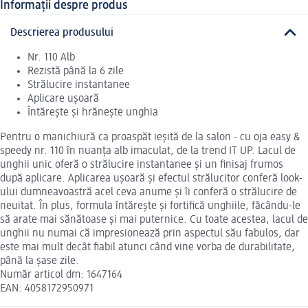
Informații despre produs
Descrierea produsului
Nr. 110 Alb
Rezistă până la 6 zile
Strălucire instantanee
Aplicare ușoară
Întărește și hrănește unghia
Pentru o manichiură ca proaspăt ieșită de la salon - cu oja easy &
speedy nr. 110 în nuanța alb imaculat, de la trend IT UP. Lacul de
unghii unic oferă o strălucire instantanee și un finisaj frumos
după aplicare. Aplicarea ușoară și efectul strălucitor conferă look-
ului dumneavoastră acel ceva anume și îi conferă o strălucire de
neuitat. În plus, formula întărește și fortifică unghiile, făcându-le
să arate mai sănătoase și mai puternice. Cu toate acestea, lacul de
unghii nu numai că impresionează prin aspectul său fabulos, dar
este mai mult decât fiabil atunci când vine vorba de durabilitate,
până la șase zile.
Număr articol dm: 1647164
EAN: 4058172950971