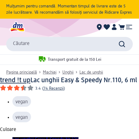
Mulțumim pentru comandă. Momentan timpul de livrare este de 5
zile lucrătoare. Vă recomandăm să folosiți serviciul de Ridicare Expres
Căutare
Transport gratuit de la 150 Lei
Pagina principală
Machiaj
Unghii
Lac de unghii
trend !t up
Lac unghii Easy & Speedy Nr.110, 6 ml
3.4
(
74 Recenzii
)
vegan
vegan
Culoare