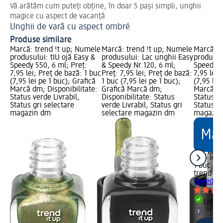
Vă arătăm cum puteți obține, în doar 5 pași simpli, unghii
Afl
magice cu aspect de vacanță
Un
Unghii de vară cu aspect ombré
Produse similare
Marcă: trend !t up; Numele
Marcă: trend !t up; Numele
Marcă: t
produsului: tIU ojă Easy &
produsului: Lac unghii Easy
produsulu
Speedy 550, 6 ml; Preț:
& Speedy Nr.120, 6 ml;
Speedy 5
7,95 lei; Preț de bază: 1 buc
Preț: 7,95 lei; Preț de bază:
7,95 lei;
(7,95 lei pe 1 buc); Grafică
1 buc (7,95 lei pe 1 buc);
(7,95 lei
Marcă dm; Disponibilitate:
Grafică Marcă dm;
Marcă dm
Status verde Livrabil,
Disponibilitate: Status
Status ve
Status gri selectare
verde Livrabil, Status gri
Status gr
magazin dm
selectare magazin dm
magazin
7,95 lei
1 buc (7,
trend !t 
Speedy 5
Livrab
selec