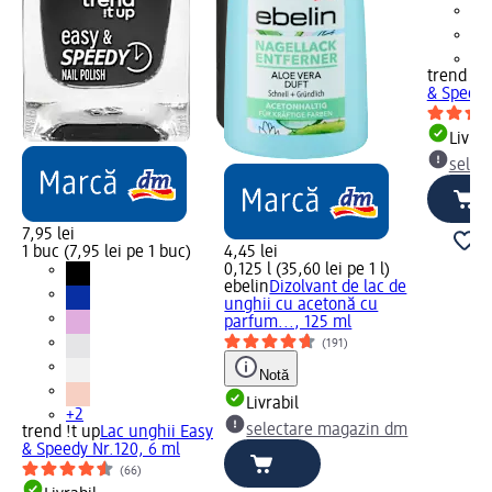
+2
trend !t 
& Speedy
Livrab
selec
7,95 lei
1 buc (7,95 lei pe 1 buc)
4,45 lei
0,125 l (35,60 lei pe 1 l)
ebelin
Dizolvant de lac de
unghii cu acetonă cu
parfum..., 125 ml
(191)
Notă
Livrabil
+2
selectare magazin dm
trend !t up
Lac unghii Easy
& Speedy Nr.120, 6 ml
(66)