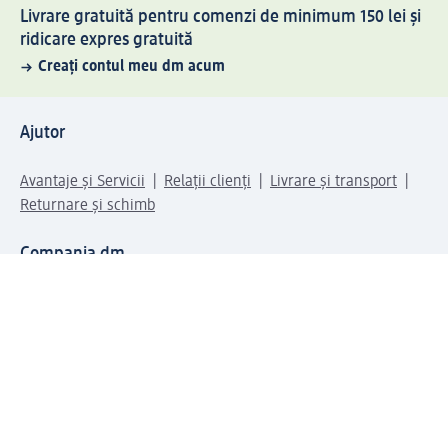
Livrare gratuită pentru comenzi de minimum 150 lei și
ridicare expres gratuită
Creați contul meu dm acum
Ajutor
Avantaje și Servicii
Relații clienți
Livrare și transport
Returnare și schimb
Compania dm
Compania
Responsabilitate
Carieră
Presă
Structura corporativă
Universul produselor dm
Lumea dm