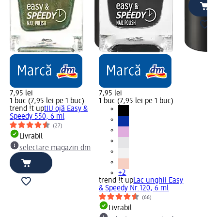
7,95 lei
7,95 lei
1 buc (7,95 lei pe 1 buc)
1 buc (7,95 lei pe 1 buc)
trend !t up
tIU ojă Easy &
Speedy 550, 6 ml
(27)
Livrabil
selectare magazin dm
+2
trend !t up
Lac unghii Easy
& Speedy Nr.120, 6 ml
(66)
Livrabil