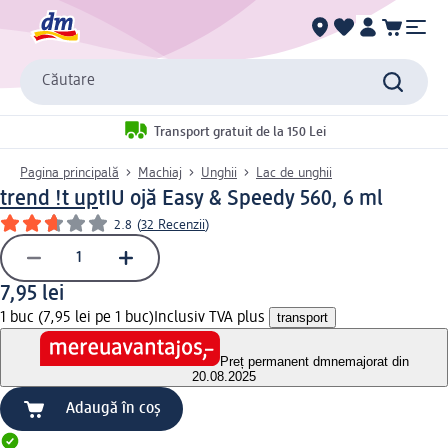
Căutare
Transport gratuit de la 150 Lei
Pagina principală
Machiaj
Unghii
Lac de unghii
trend !t up
tIU ojă Easy & Speedy 560, 6 ml
2.8
(
32 Recenzii
)
7,95 lei
1 buc (7,95 lei pe 1 buc)
Inclusiv TVA plus
transport
Preț permanent dm
nemajorat din
20.08.2025
Adaugă în coș