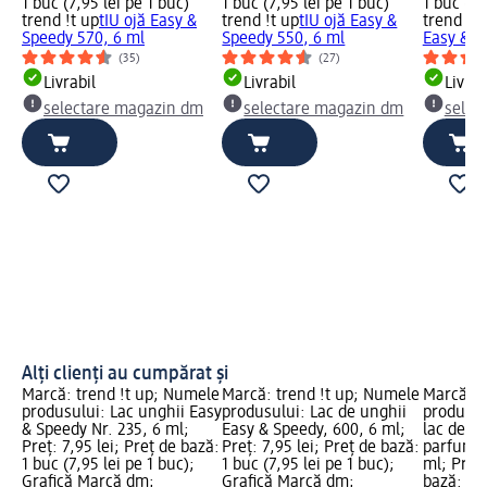
1 buc (7,95 lei pe 1 buc)
1 buc (7,95 lei pe 1 buc)
1 buc (7,
trend !t up
tIU ojă Easy &
trend !t up
tIU ojă Easy &
trend !t 
Speedy 570, 6 ml
Speedy 550, 6 ml
Easy & S
(35)
(27)
Livrabil
Livrabil
Livrab
selectare magazin dm
selectare magazin dm
selec
Alți clienți au cumpărat și
Marcă: trend !t up; Numele
Marcă: trend !t up; Numele
Marcă: e
produsului: Lac unghii Easy
produsului: Lac de unghii
produsul
& Speedy Nr. 235, 6 ml;
Easy & Speedy, 600, 6 ml;
lac de u
Preț: 7,95 lei; Preț de bază:
Preț: 7,95 lei; Preț de bază:
parfum d
1 buc (7,95 lei pe 1 buc);
1 buc (7,95 lei pe 1 buc);
ml; Preț:
Grafică Marcă dm;
Grafică Marcă dm;
bază: 0,1