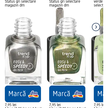
Status gri selectare
Status gri selectare
verde Liv
magazin dm
magazin dm
selectar
7,95 lei
7,95 lei
7,95 lei