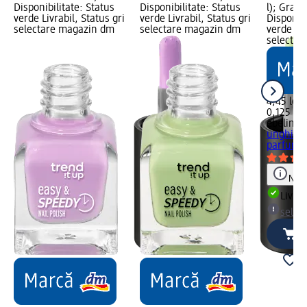
Disponibilitate: Status
Disponibilitate: Status
l); Graf
verde Livrabil, Status gri
verde Livrabil, Status gri
Disponibi
selectare magazin dm
selectare magazin dm
verde Liv
selectar
4,45 lei
0,125 l (3
ebelin
Di
unghii c
parfum..
Notă
Livrab
selec