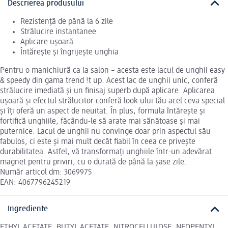
Descrierea produsului
Rezistență de până la 6 zile
Strălucire instantanee
Aplicare ușoară
Întărește și îngrijește unghia
Pentru o manichiură ca la salon – acesta este lacul de unghii easy
& speedy din gama trend !t up. Acest lac de unghii unic, conferă
strălucire imediată și un finisaj superb după aplicare. Aplicarea
ușoară și efectul strălucitor conferă look-ului tău acel ceva special
și îți oferă un aspect de neuitat. În plus, formula întărește și
fortifică unghiile, făcându-le să arate mai sănătoase și mai
puternice. Lacul de unghii nu convinge doar prin aspectul său
fabulos, ci este și mai mult decât fiabil în ceea ce privește
durabilitatea. Astfel, vă transformați unghiile într-un adevărat
magnet pentru priviri, cu o durată de până la șase zile.
Număr articol dm: 3069975
EAN: 4067796245219
Ingrediente
ETHYL ACETATE, BUTYL ACETATE, NITROCELLULOSE, NEOPENTYL