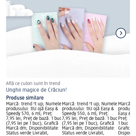
Află ce culori sunt în trend
Cu
Unghii magice de Crăciun!
Un
Produse similare
Marcă: trend !t up; Numele
Marcă: trend !t up; Numele
Marcă: t
produsului: tIU ojă Easy &
produsului: tIU ojă Easy &
produsul
Speedy 570, 6 ml; Preț:
Speedy 550, 6 ml; Preț:
Easy & S
7,95 lei; Preț de bază: 1 buc
7,95 lei; Preț de bază: 1 buc
Preț: 7,9
(7,95 lei pe 1 buc); Grafică
(7,95 lei pe 1 buc); Grafică
1 buc (7,
Marcă dm; Disponibilitate:
Marcă dm; Disponibilitate:
Grafică 
Status verde Livrabil,
Status verde Livrabil,
Disponibi