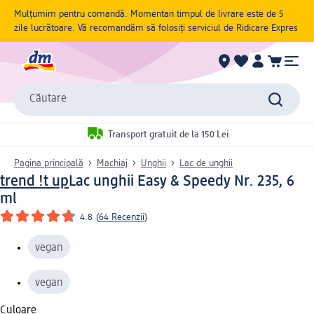
Mulțumim pentru comandă. Momentan timpul de livrare este de 5
zile lucrătoare. Vă recomandăm să folosiți serviciul de Ridicare Expres
Căutare
Transport gratuit de la 150 Lei
Pagina principală
Machiaj
Unghii
Lac de unghii
trend !t up
Lac unghii Easy & Speedy Nr. 235, 6
ml
4.8
(
64 Recenzii
)
vegan
vegan
Culoare