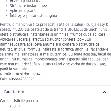
Rezistă până la 6 zile
Strălucire instantanee
Aplicare ușoară
Întărește și hrănește unghia
Pentru o manichiură ca proaspăt ieșită de la salon - cu oja easy &
speedy nr. 235 lila pastelat de la trend IT UP. Lacul de unghii unic
oferă o strălucire instantanee și un finisaj frumos după aplicare.
Aplicarea ușoară și efectul strălucitor conferă look-ului
dumneavoastră acel ceva anume și îi conferă o strălucire de
neuitat. În plus, formula întărește și fortifică unghiile, făcându-le
să arate mai sănătoase și mai puternice. Cu toate acestea, lacul de
unghii nu numai că impresionează prin aspectul său fabulos, dar
este mai mult decât fiabil atunci când vine vorba de durabilitate,
până la șase zile.
Număr articol dm: 1681418
EAN: 4066447358025
Caracteristici
Caracteristicile produsului:
vegan