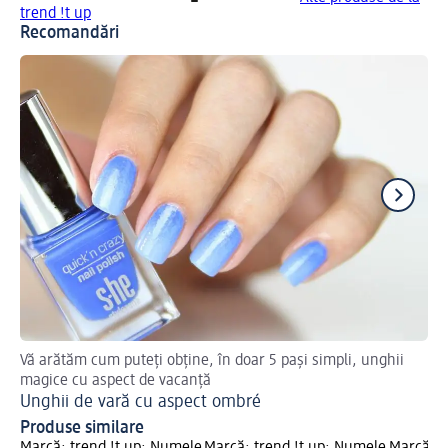
trend !t up
Recomandări
Vă arătăm cum puteți obține, în doar 5 pași simpli, unghii
De
magice cu aspect de vacanță
Cu
Unghii de vară cu aspect ombré
Produse similare