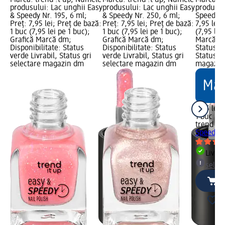
Marcă: trend !t up; Numele
Marcă: trend !t up; Numele
Marcă: t
produsului: Lac unghii Easy
produsului: Lac unghii Easy
produsulu
& Speedy Nr. 195, 6 ml;
& Speedy Nr. 250, 6 ml;
Speedy 5
Preț: 7,95 lei; Preț de bază:
Preț: 7,95 lei; Preț de bază:
7,95 lei;
1 buc (7,95 lei pe 1 buc);
1 buc (7,95 lei pe 1 buc);
(7,95 lei
Grafică Marcă dm;
Grafică Marcă dm;
Marcă dm
Disponibilitate: Status
Disponibilitate: Status
Status ve
verde Livrabil, Status gri
verde Livrabil, Status gri
Status gr
selectare magazin dm
selectare magazin dm
magazin
7,95 lei
1 buc (7,
trend !t 
Speedy 5
Livrab
selec