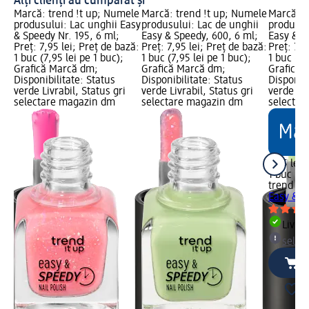
Alți clienți au cumpărat și
ele
Marcă: trend !t up; Numele
Marcă: trend !t up; Numele
Marcă: t
asy
produsului: Lac unghii Easy
produsului: Lac de unghii
produsul
& Speedy Nr. 195, 6 ml;
Easy & Speedy, 600, 6 ml;
Easy & S
ză:
Preț: 7,95 lei; Preț de bază:
Preț: 7,95 lei; Preț de bază:
Preț: 7,9
1 buc (7,95 lei pe 1 buc);
1 buc (7,95 lei pe 1 buc);
1 buc (7,
Grafică Marcă dm;
Grafică Marcă dm;
Grafică 
Disponibilitate: Status
Disponibilitate: Status
Disponibi
verde Livrabil, Status gri
verde Livrabil, Status gri
verde Liv
selectare magazin dm
selectare magazin dm
selectar
7,95 lei
1 buc (7,
trend !t 
Easy & S
Livrab
selec