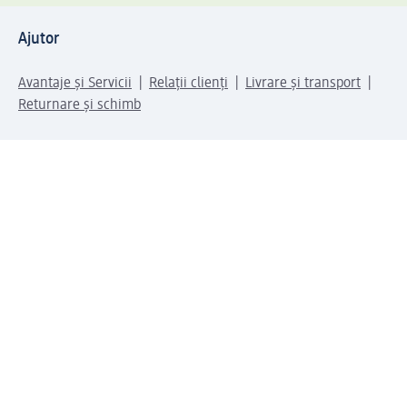
Ajutor
Avantaje și Servicii
Relații clienți
Livrare și transport
Returnare și schimb
Compania dm
Compania
Responsabilitate
Carieră
Presă
Structura corporativă
Universul produselor dm
Lumea dm