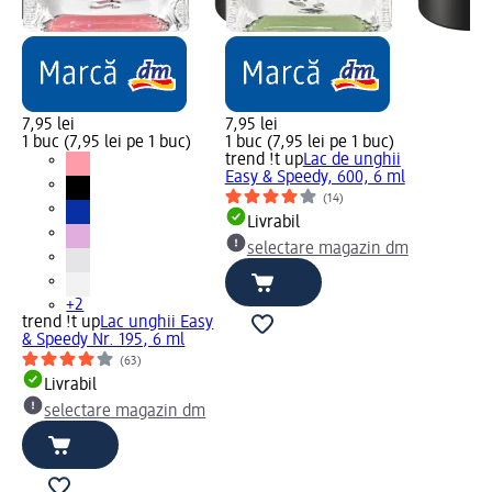
7,95 lei
7,95 lei
1 buc (7,95 lei pe 1 buc)
1 buc (7,95 lei pe 1 buc)
trend !t up
Lac de unghii
Easy & Speedy, 600, 6 ml
(14)
Livrabil
selectare magazin dm
+2
sy
trend !t up
Lac unghii Easy
& Speedy Nr. 195, 6 ml
(63)
Livrabil
m
selectare magazin dm