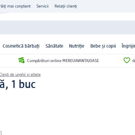
răiți mai conștient
Servicii
Relații clienți
Cosmetică bărbați
Sănătate
Nutriție
Bebe și copii
Îngrij
Cumpărături online MEREUAVANTAJOASE
d
Clești de unghii și altele
ă, 1 buc