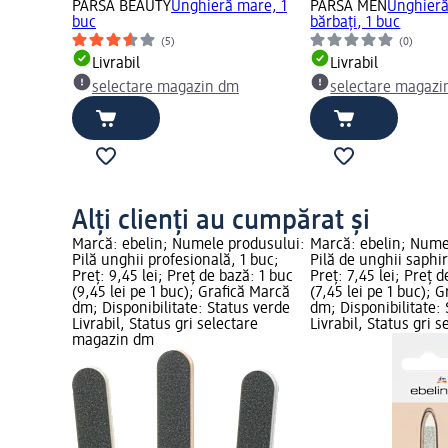
PARSA BEAUTY
Unghieră mare, 1
PARSA MEN
Unghieră
buc
bărbați, 1 buc
(5)
(0)
Livrabil
Livrabil
selectare magazin dm
selectare magazi
Alți clienți au cumpărat și
Marcă: ebelin; Numele produsului:
Marcă: ebelin; Nume
Pilă unghii profesională, 1 buc;
Pilă de unghii saphi
Preț: 9,45 lei; Preț de bază: 1 buc
Preț: 7,45 lei; Preț 
(9,45 lei pe 1 buc); Grafică Marcă
(7,45 lei pe 1 buc); 
dm; Disponibilitate: Status verde
dm; Disponibilitate:
Livrabil, Status gri selectare
Livrabil, Status gri s
magazin dm