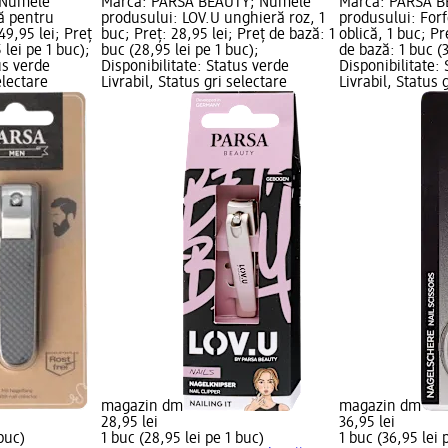
 Numele
Marcă: PARSA BEAUTY; Numele
Marcă: PARSA 
ă pentru
produsului: LOV.U unghieră roz, 1
produsului: For
49,95 lei; Preț
buc; Preț: 28,95 lei; Preț de bază: 1
oblică, 1 buc; Pr
 lei pe 1 buc);
buc (28,95 lei pe 1 buc);
de bază: 1 buc (3
us verde
Disponibilitate: Status verde
Disponibilitate:
electare
Livrabil, Status gri selectare
Livrabil, Status 
magazin dm
magazin dm
28,95 lei
36,95 lei
 buc)
1 buc (28,95 lei pe 1 buc)
1 buc (36,95 lei 