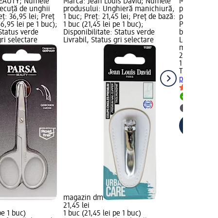
BEAUTY; Numele
Marcă: Jean Louis David; Numele
Marcă: The
fecuță de unghii
produsului: Unghieră manichiură,
produsului:
eț: 36,95 lei; Preț
1 buc; Preț: 21,45 lei; Preț de bază:
pedichiură, 
6,95 lei pe 1 buc);
1 buc (21,45 lei pe 1 buc);
Preț de bază
 Status verde
Disponibilitate: Status verde
buc); Dispon
gri selectare
Livrabil, Status gri selectare
Livrabil, St
magazin d
28,45 lei
1 buc (28,45
The Barb' 
pedichiură,
Livrabil
selectar
magazin dm
21,45 lei
pe 1 buc)
1 buc (21,45 lei pe 1 buc)