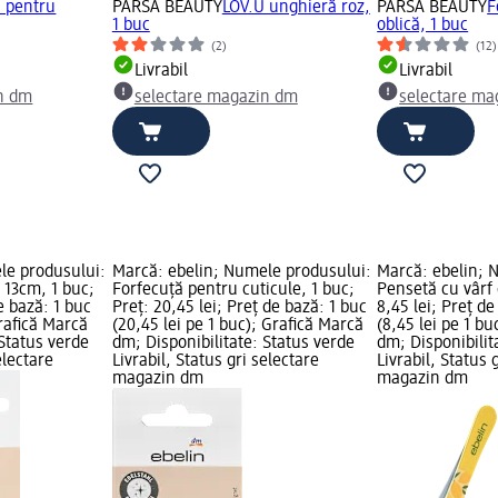
 pentru
PARSA BEAUTY
LOV.U unghieră roz,
PARSA BEAUTY
F
1 buc
oblică, 1 buc
(2)
(12)
Livrabil
Livrabil
n dm
selectare magazin dm
selectare ma
le produsului:
Marcă: ebelin; Numele produsului:
Marcă: ebelin; 
r 13cm, 1 buc;
Forfecuță pentru cuticule, 1 buc;
Pensetă cu vârf 
de bază: 1 buc
Preț: 20,45 lei; Preț de bază: 1 buc
8,45 lei; Preț de
Grafică Marcă
(20,45 lei pe 1 buc); Grafică Marcă
(8,45 lei pe 1 b
 Status verde
dm; Disponibilitate: Status verde
dm; Disponibilit
electare
Livrabil, Status gri selectare
Livrabil, Status 
magazin dm
magazin dm