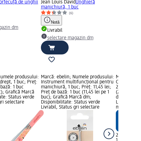
orfecuță de unghii
Jean Louis David
Unghieră
manichiură, 1 buc
(6)
Notă
gazin dm
Livrabil
selectare magazin dm
Numele produsului:
Marcă: ebelin; Numele produsului:
Marcă: ebel
drept, 1 buc; Preț:
Instrument multifuncțional pentru
Clește pentr
 bază: 1 buc
manichiură, 1 buc; Preț: 11,45 lei;
25,95 lei; P
uc); Grafică Marcă
Preț de bază: 1 buc (11,45 lei pe 1
(25,95 lei p
ate: Status verde
buc); Grafică Marcă dm;
dm; Disponib
gri selectare
Disponibilitate: Status verde
Livrabil, St
Livrabil, Status gri selectare
magazin d
25,95 lei
1 buc (25,95