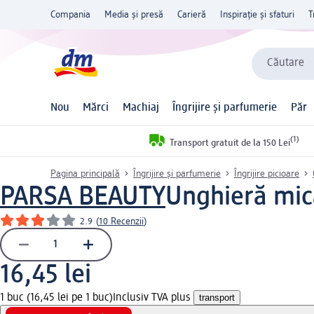
Compania
Media și presă
Carieră
Inspirație și sfaturi
T
Căutare
Nou
Mărci
Machiaj
Îngrijire și parfumerie
Păr
(1)
Transport gratuit de la 150 Lei
Pagina principală
Îngrijire și parfumerie
Îngrijire picioare
PARSA BEAUTY
Unghieră mic
2.9
(
10 Recenzii
)
16,45 lei
1 buc (16,45 lei pe 1 buc)
Inclusiv TVA plus
transport