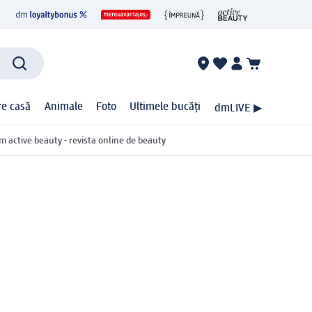
ire casă
Animale
Foto
Ultimele bucăți
dmLIVE ▶
m active beauty - revista online de beauty