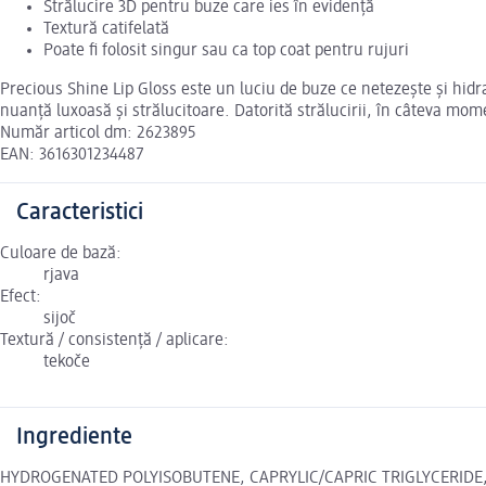
Strălucire 3D pentru buze care ies în evidență
Textură catifelată
Poate fi folosit singur sau ca top coat pentru rujuri
Precious Shine Lip Gloss este un luciu de buze ce netezește și hidra
nuanță luxoasă și strălucitoare. Datorită strălucirii, în câteva mo
Număr articol dm: 2623895
EAN: 3616301234487
Caracteristici
Culoare de bază:
rjava
Efect:
sijoč
Textură / consistență / aplicare:
tekoče
Ingrediente
HYDROGENATED POLYISOBUTENE, CAPRYLIC/CAPRIC TRIGLYCERIDE,