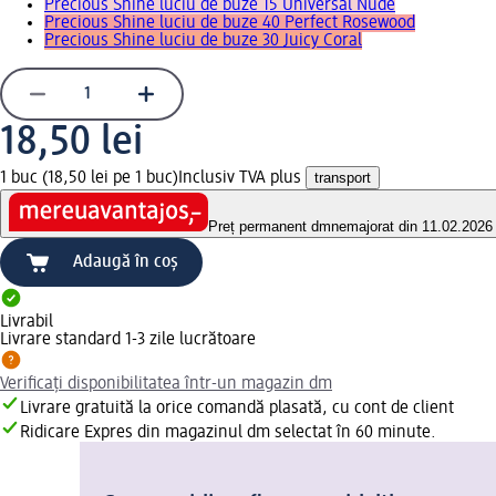
Precious Shine luciu de buze 15 Universal Nude
Precious Shine luciu de buze 40 Perfect Rosewood
Precious Shine luciu de buze 30 Juicy Coral
18,50 lei
1 buc (18,50 lei pe 1 buc)
Inclusiv TVA plus
transport
Preț permanent dm
nemajorat din 11.02.2026
Adaugă în coș
Livrabil
Livrare standard 1-3 zile lucrătoare
Verificați disponibilitatea într-un magazin dm
Livrare gratuită la orice comandă plasată, cu cont de client
Ridicare Expres din magazinul dm selectat în 60 minute.