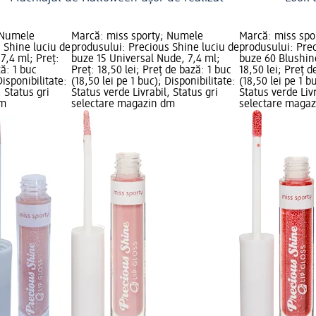
 Numele
Marcă: miss sporty; Numele
Marcă: miss spo
 Shine luciu de
produsului: Precious Shine luciu de
produsului: Prec
7,4 ml; Preț:
buze 15 Universal Nude, 7,4 ml;
buze 60 Blushing
ză: 1 buc
Preț: 18,50 lei; Preț de bază: 1 buc
18,50 lei; Preț d
Disponibilitate:
(18,50 lei pe 1 buc); Disponibilitate:
(18,50 lei pe 1 b
, Status gri
Status verde Livrabil, Status gri
Status verde Livr
dm
selectare magazin dm
selectare maga