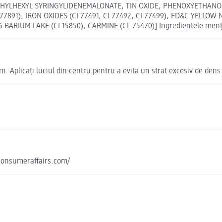
THYLHEXYL SYRINGYLIDENEMALONATE, TIN OXIDE, PHENOXYETHANOL
I 77891), IRON OXIDES (CI 77491, CI 77492, CI 77499), FD&C YELLO
ARIUM LAKE (CI 15850), CARMINE (CL 75470)] Ingredientele mențion
m. Aplicați luciul din centru pentru a evita un strat excesiv de dens 
yconsumeraffairs.com/