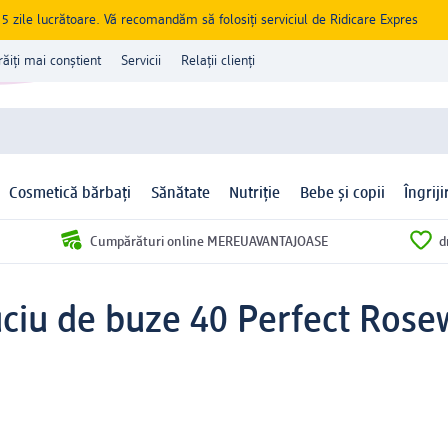
zile lucrătoare. Vă recomandăm să folosiți serviciul de Ridicare Expres
răiți mai conștient
Servicii
Relații clienți
Cosmetică bărbați
Sănătate
Nutriție
Bebe și copii
Îngrij
Cumpărături online MEREUAVANTAJOASE
d
uciu de buze 40 Perfect Rose