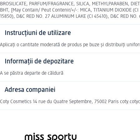
BROSILICATE, PARFUM/FRAGRANCE, SILICA, METHYLPARABEN, DIE
BHT, [May Contain/ Peut Contenir/+/-: MICA, TITANIUM DIOXIDE (C
15850), D&C RED NO. 27 ALUMINUM LAKE (CI 45410), D&C RED NO. 6 B
Instrucțiuni de utilizare
Aplicați o cantitate moderată de produs pe buze și distribuiți unifor
Informații de depozitare
A se păstra departe de căldură
Adresa companiei
Coty Cosmetics 14 rue du Quatre Septembre, 75002 Paris coty.cot