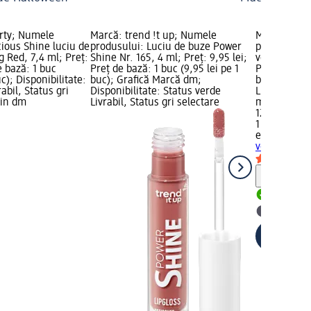
rty; Numele
Marcă: trend !t up; Numele
Marcă: ess
ious Shine luciu de
produsului: Luciu de buze Power
produsului:
 Red, 7,4 ml; Preț:
Shine Nr. 165, 4 ml; Preț: 9,95 lei;
volume 21, 5
e bază: 1 buc
Preț de bază: 1 buc (9,95 lei pe 1
Preț de bază
uc); Disponibilitate:
buc); Grafică Marcă dm;
buc); Dispon
abil, Status gri
Disponibilitate: Status verde
Livrabil, St
zin dm
Livrabil, Status gri selectare
magazin d
12,00 lei
1 buc (12,00
essence
Luc
volume 21, 
Notă
Livrabil
selectar