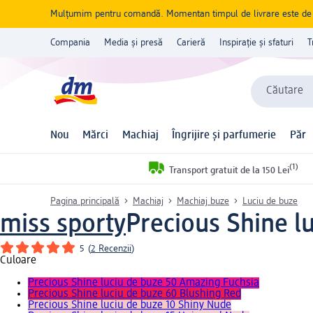
Mulțumim pentru comandă. Momentan timpul de livrare este de 5 
Compania
Media și presă
Carieră
Inspirație și sfaturi
T
Căutare
Nou
Mărci
Machiaj
Îngrijire și parfumerie
Păr
(1)
Transport gratuit de la 150 Lei
Pagina principală
Machiaj
Machiaj buze
Luciu de buze
miss sporty
Precious Shine l
5
(
2 Recenzii
)
Culoare
Precious Shine luciu de buze 50 Amazing Fuchsia
Precious Shine luciu de buze 60 Blushing Red
Precious Shine luciu de buze 10 Shiny Nude