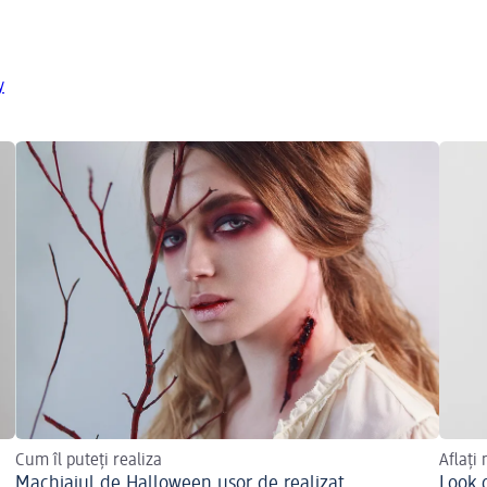
y
Cum îl puteți realiza
Aflați
Machiajul de Halloween ușor de realizat
Look 