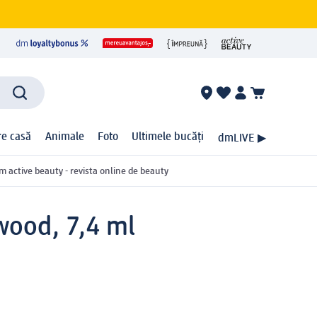
ire casă
Animale
Foto
Ultimele bucăți
dmLIVE ▶
m active beauty - revista online de beauty
wood, 7,4 ml