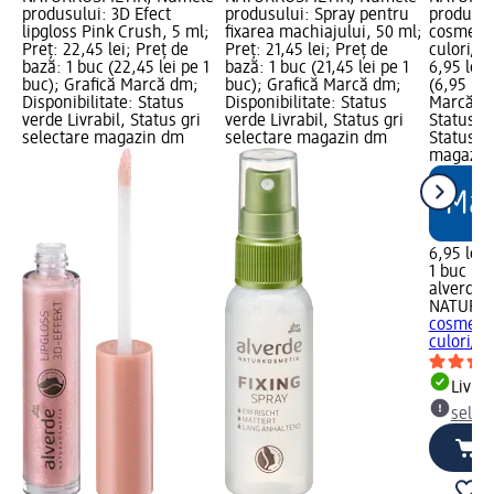
produsului: 3D Efect
produsului: Spray pentru
produsul
lipgloss Pink Crush, 5 ml;
fixarea machiajului, 50 ml;
cosmetic
Preț: 22,45 lei; Preț de
Preț: 21,45 lei; Preț de
culori/va
bază: 1 buc (22,45 lei pe 1
bază: 1 buc (21,45 lei pe 1
6,95 lei;
buc); Grafică Marcă dm;
buc); Grafică Marcă dm;
(6,95 lei
Disponibilitate: Status
Disponibilitate: Status
Marcă dm
verde Livrabil, Status gri
verde Livrabil, Status gri
Status ve
selectare magazin dm
selectare magazin dm
Status gr
magazin
6,95 lei
1 buc (6,
alverde
NATURK
cosmetic
culori/va
Livrab
selec