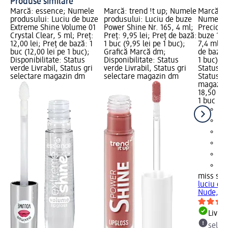
Produse similare
Marcă: essence; Numele
Marcă: trend !t up; Numele
Marcă: m
produsului: Luciu de buze
produsului: Luciu de buze
Numele p
Extreme Shine Volume 01
Power Shine Nr. 165, 4 ml;
Precious
Crystal Clear, 5 ml; Preț:
Preț: 9,95 lei; Preț de bază:
buze 15 
12,00 lei; Preț de bază: 1
1 buc (9,95 lei pe 1 buc);
7,4 ml; P
buc (12,00 lei pe 1 buc);
Grafică Marcă dm;
de bază: 
Disponibilitate: Status
Disponibilitate: Status
1 buc); D
verde Livrabil, Status gri
verde Livrabil, Status gri
Status ve
selectare magazin dm
selectare magazin dm
Status gr
magazin
18,50 lei
1 buc (18
miss spo
luciu de
Nude, 7,
Livrab
selec