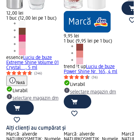
12,00 lei
1 buc (12,00 lei pe 1 buc)
9,95 lei
1 buc (9,95 lei pe 1 buc)
essence
Luciu de buze
Extreme Shine Volume 01
trend !t up
Luciu de buze
Crystal..., 5 ml
Power Shine Nr. 165, 4 ml
(246)
(36)
Notă
Livrabil
Livrabil
selectare magazin dm
selectare magazin dm
Alți clienți au cumpărat și
Marcă: alverde
Marcă: alverde
Marcă: a
NATURKOSMETIK; Numele
NATURKOSMETIK; Numele
NATURKO