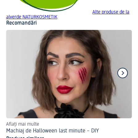
Alte produse de la
alverde NATURKOSMETIK
Recomandări
Aflați mai multe
Des
Machiaj de Halloween last minute – DIY
Ma