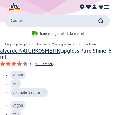
Căutare
Transport gratuit de la 150 Lei
Pagina principală
Machiaj
Machiaj buze
Luciu de buze
alverde NATURKOSMETIK
Lipgloss Pure Shine, 5
ml
3.8
(
65 Recenzii
)
vegan
eco
cosmetică naturală
vegan
eco